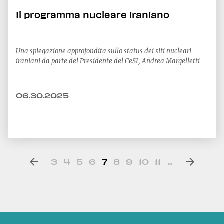
Il programma nucleare iraniano
Una spiegazione approfondita sullo status dei siti nucleari
iraniani da parte del Presidente del CeSI, Andrea Margelletti
06.30.2025
3
4
5
6
7
8
9
10
11
...