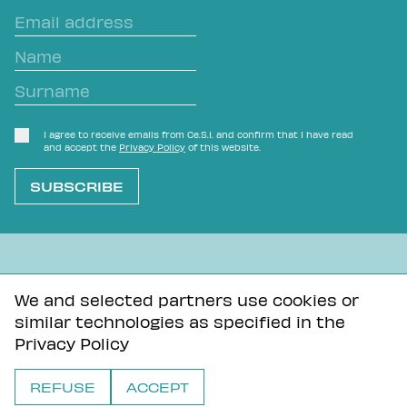
I agree to receive emails from Ce.S.I. and confirm that I have read
and accept the
Privacy Policy
of this website.
L'OVVIO NON È MAI SCONTATO
We and selected partners use cookies or
similar technologies as specified in the
Privacy Policy
Tutti i contenuti di questa pagina sono distribuiti con
Privacy Policy
licenza Creative Commons Attribuzione - Condividi allo
stesso modo 3.0 Unported
REFUSE
ACCEPT