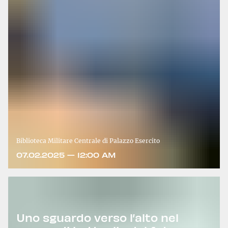
Biblioteca Militare Centrale di Palazzo Esercito
07.02.2025 — 12:00 AM
Uno sguardo verso l’alto nel