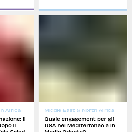
Alexandru Fordea
h Africa
Middle East & North Africa
azione: il
Quale engagement per gli
opo il
USA nel Mediterraneo e in
Kais Saied
Medio Oriente?