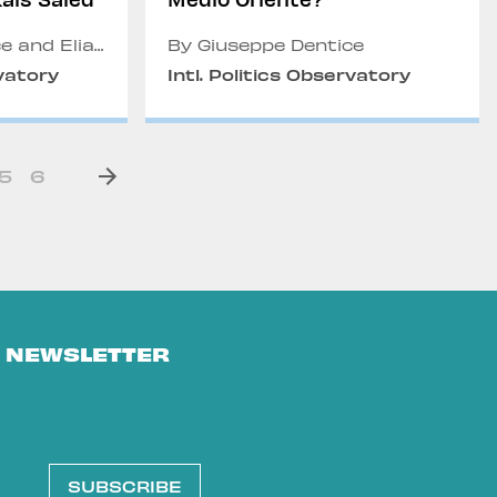
e and Elia
By Giuseppe Dentice
rvatory
Intl. Politics Observatory
5
6
E NEWSLETTER