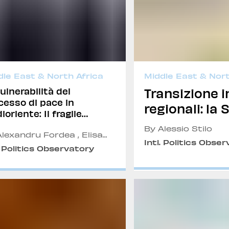
dle East & North Africa
Middle East & Nort
ulnerabilità del
Transizione i
cesso di pace in
regionali: la 
iente: Il fragile
influenza est
orandum tra Iran e
By Alessio Stilo
bra della
lexandru Fordea , Elisa
stabilizzazi
Intl. Politics Obse
rini and Andrea Fusco
dità israeliana
. Politics Observatory