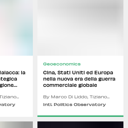
Geoeconomics
alacca: la
Cina, Stati Uniti ed Europa
ategica
nella nuova era della guerra
egione
commerciale globale
no
Tiziano
By Marco Di Liddo, Tiziano
 Panero,
Marino, Alexandru Fordea
rvatory
Intl. Politics Observatory
Alexandru
and Davide Maiello