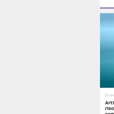
Eur
Art
ris
com