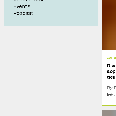
Events
Podcast
Asia
Riv
sop
dell
By E
Intl