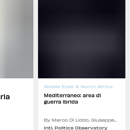
Middle East & North Africa
ria
Mediterraneo: area di
guerra ibrida
By Marco Di Liddo, Giuseppe
Dentice, Tiziano Marino,
Intl. Politics Observatory
Emmanuele Panero and