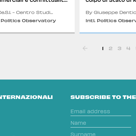
itiche internazionali nel
nde Nord
e.S.I. - Centro Studi
By Giuseppe Dentic
rnazionali
Preto Martini
. Politics Observatory
Intl. Politics Obse
1
2
3
4
INTERNAZIONALI
SUBSCRIBE TO TH