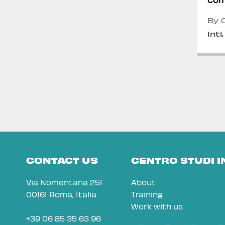
pol
Gra
By C
Inte
Intl
CONTACT US
CENTRO STUDI 
Via Nomentana 251
About
00161 Roma, Italia
Training
Work with us
+39 06 85 35 63 96