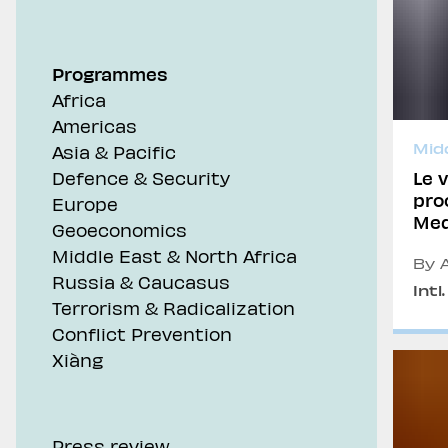
Geoeconomics
Programmes
Africa
Americas
Mid
Asia & Pacific
Le v
Defence & Security
pro
Europe
Medior
Geoeconomics
mem
Middle East & North Africa
Stati Uniti e l’om
By A
Russia & Caucasus
Que
rigi
Intl
Terrorism & Radicalization
Conflict Prevention
Xiàng
Press review