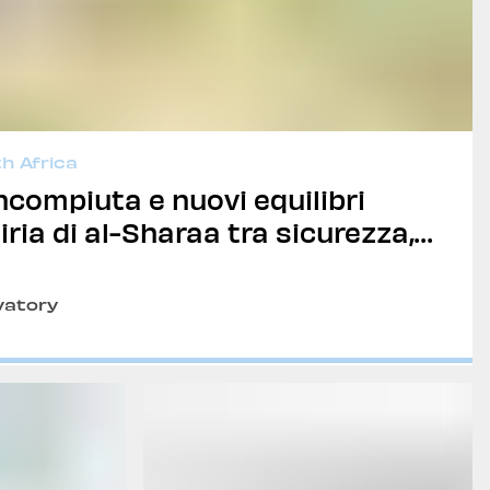
h Africa
ncompiuta e nuovi equilibri
Siria di al-Sharaa tra sicurezza,
erna e prospettive di
one
rvatory