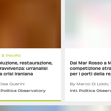
 & Pacific
oluzione, restaurazione,
Dal Mar Rosso a M
ravvivenza: un’analisi
competizione str
a crisi iraniana
per i porti della r
dell’Oceano India
lisa Querini
By Marco Di Liddo, 
Marino, Emmanuele
. Politics Observatory
Intl. Politics Obse
Andrea Russo and 
Fordea