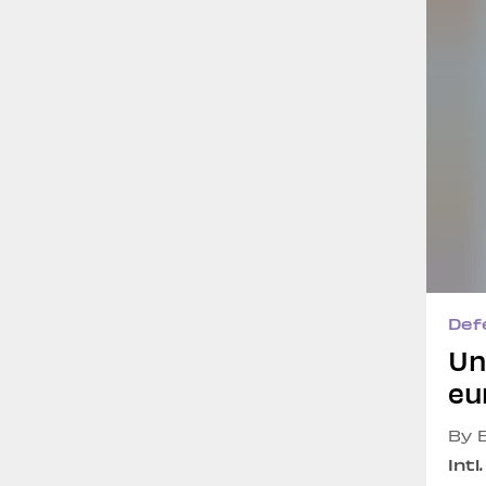
Def
Un
eu
By 
Intl