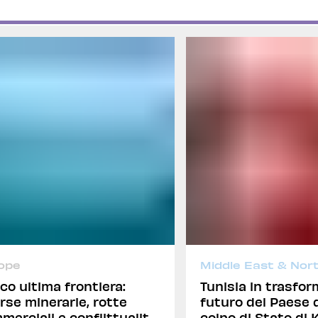
ope
Middle East & Nort
ico ultima frontiera:
Tunisia in trasform
orse minerarie, rotte
futuro del Paese d
merciali e conflittualità
colpo di Stato di 