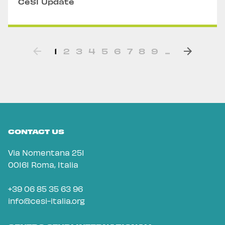
CeSI Update
1
2
3
4
5
6
7
8
9
...
CONTACT US
Via Nomentana 251
00161 Roma, Italia
+39 06 85 35 63 96
info@cesi-italia.org