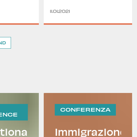
11.01.2021
ND
CONFERENZA
ENCE
tional
Immigrazione