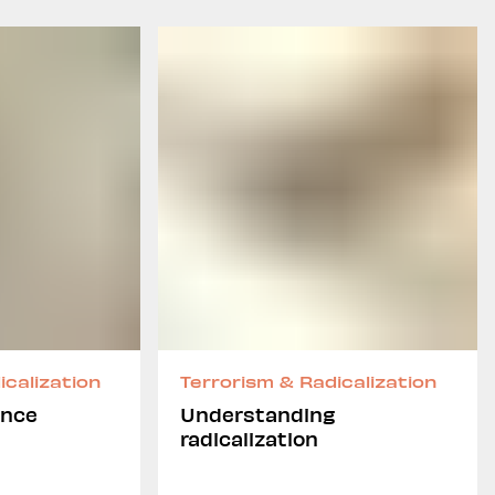
icalization
Terrorism & Radicalization
ence
Understanding
radicalization