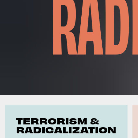
RAD
Geoeconomics
TERRORISM &
RADICALIZATION