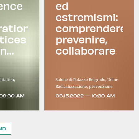
ence
ed
R
estremismi:
ation
comprendere,
tices
prevenire,
en
collaborare
 and
litation;
Salone di Palazzo Belgrado, Udine
Radicalizzazione, prevenzione
 09:30 AM
06.15.2022 — 10:30 AM
ND