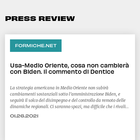
PRESS REVIEW
FORMICHE.NET
Usa-Medio Oriente, cosa non cambierà
con Biden. Il commento di Dentice
La strategia americana in Medio Oriente non subirà
cambiamenti sostanziali sotto l’amministrazione Biden, e
seguirà il solco del disimpegno e del controllo da remoto delle
dinamiche regionali. Ci saranno spazi, ma difficile che i rivali
statunitensi abbiano volontà e capacità per riempirli, spiega
01.26.2021
Giuseppe Dentice a capo del programma Mena del Cesi. Per
leggere l'intero articolo [clicca qui](http