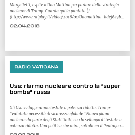
Margelletti, ospite a Uno Mattina per parlare della strategia
nucleare di Trump. Guarda qui la puntata []
(http://www.raiplay.it/video/2018/01/Unomattina-bdef6e3b-
5e12-4ded-a7cc-85ae7b43102
02.04.2018
RADIO VATICANA
Usa: riarmo nucleare contro la “super
bomba” russa
Gli Usa svilupperanno testate a potenza ridotta. Trump:
“valutata necessità di sicurezza globale” Nuovo piano
nucleare da parte degli Stati Uniti, con lo sviluppo di testate a
potenza ridotta. Una politica che mira, sottolinea il Pentagono,
a fronteggiare la Russia, già presente, insieme alla Cina, nella
02.02.2018