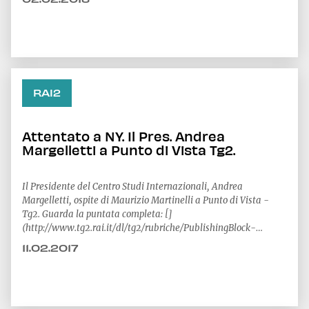
lista delle priorità sui Paesi rivali nella Strategia Nazionale
sulla sicurezza degli Stati U
RAI2
Attentato a NY. Il Pres. Andrea
Margelletti a Punto di Vista Tg2.
Il Presidente del Centro Studi Internazionali, Andrea
Margelletti, ospite di Maurizio Martinelli a Punto di Vista -
Tg2. Guarda la puntata completa: []
(http://www.tg2.rai.it/dl/tg2/rubriche/PublishingBlock-
8e127f76-7fef-43f0-88c3-ae
11.02.2017