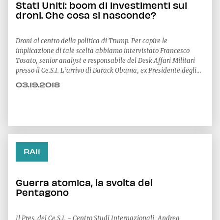
Stati Uniti: boom di investimenti sui
droni. Che cosa si nasconde?
Droni al centro della politica di Trump. Per capire le
implicazione di tale scelta abbiamo intervistato Francesco
Tosato, senior analyst e responsabile del Desk Affari Militari
presso il Ce.S.I. L’arrivo di Barack Obama, ex Presidente degli
Stati Uniti, alla Casa Bianca aveva per molti aperto le porte ad
03.19.2018
una nuova era nella politica estera americana. Dopo gli otto
anni di George W. Bush c
RAI1
Guerra atomica, la svolta del
Pentagono
Il Pres. del Ce.S.I. - Centro Studi Internazionali, Andrea