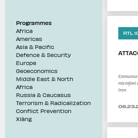
Geoeconomics
Programmes
Africa
RTL 1
Americas
Asia & Pacific
ATTAC
Defence & Security
Europe
Geoeconomics
Emmanuele
Middle East & North
microfoni 
Africa
Iran
Russia & Caucasus
Terrorism & Radicalization
06.23.
Conflict Prevention
Xiàng