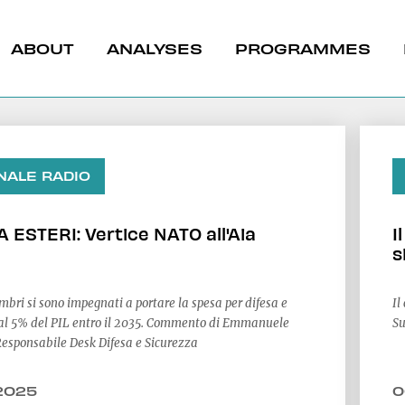
ABOUT
ANALYSES
PROGRAMMES
NALE RADIO
 ESTERI: Vertice NATO all'Aia
I
t & North Africa
s
Caucasus
mbri si sono impegnati a portare la spesa per difesa e
Il
& Radicalization
del PIL entro il 2035. Commento di Emmanuele
S
esponsabile Desk Difesa e Sicurezza
revention
a del Burkina Faso
La giunta del Burkin
The G7’s New Strateg
 relazioni
rompe le relazioni
Challenge Chinese
2025
0
iche con la Francia
diplomatiche con la 
Dominance