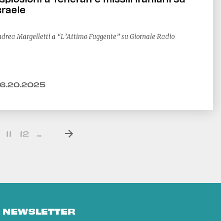
sraele
drea Margelletti a “L’Attimo Fuggente” su Giornale Radio
6.20.2025
11
12
...
E NEWSLETTER