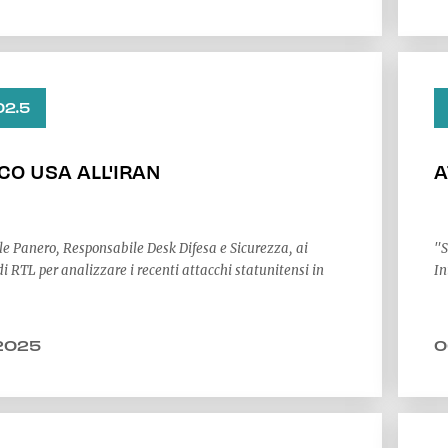
02.5
CO USA ALL'IRAN
A
 Panero, Responsabile Desk Difesa e Sicurezza, ai
"S
di RTL per analizzare i recenti attacchi statunitensi in
In
2025
0