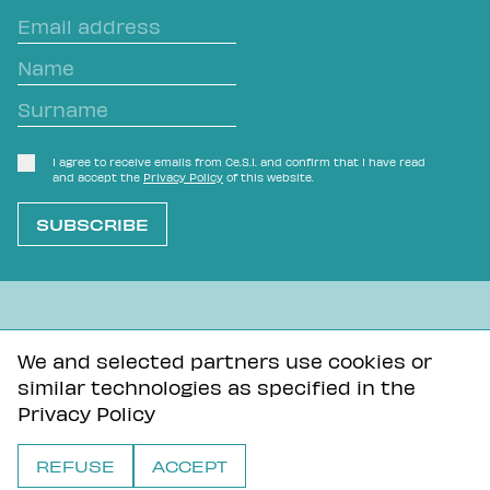
I agree to receive emails from Ce.S.I. and confirm that I have read
and accept the
Privacy Policy
of this website.
L'OVVIO NON È MAI SCONTATO
We and selected partners use cookies or
similar technologies as specified in the
Privacy Policy
Tutti i contenuti di questa pagina sono distribuiti con
Privacy Policy
licenza Creative Commons Attribuzione - Condividi allo
stesso modo 3.0 Unported
REFUSE
ACCEPT