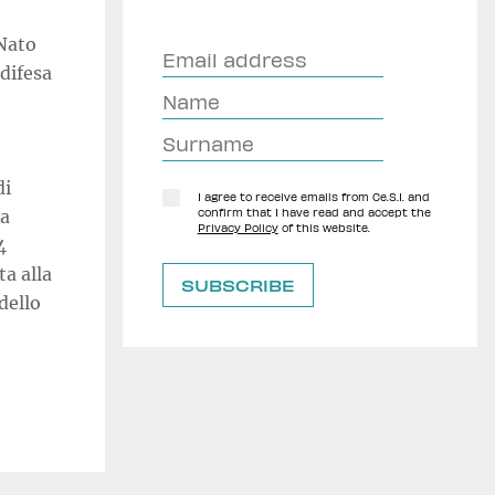
 Nato
difesa
di
I agree to receive emails from Ce.S.I. and
na
confirm that I have read and accept the
Privacy Policy
of this website.
4
a alla
dello