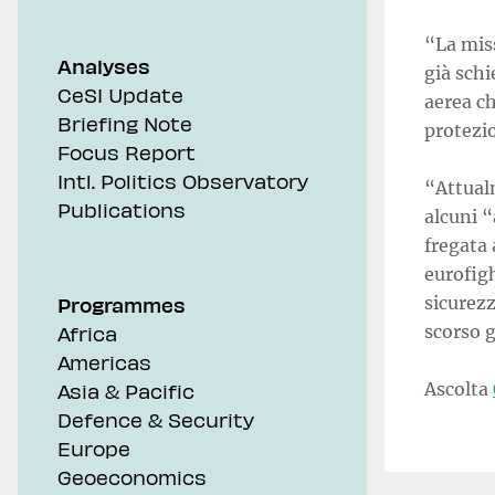
“La miss
Analyses
già schi
CeSI Update
aerea ch
Briefing Note
protezio
Focus Report
Intl. Politics Observatory
“Attual
Publications
alcuni “
fregata 
eurofigh
Programmes
sicurezz
scorso g
Africa
Americas
Ascolta
Asia & Pacific
Defence & Security
Europe
Geoeconomics