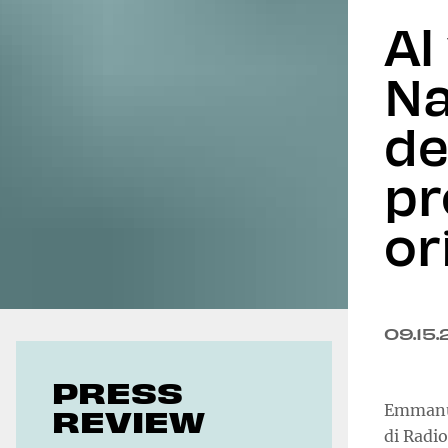
Al
Geoeconomics
Na
de
pr
or
09.15
PRESS
Emmanue
REVIEW
di Radio