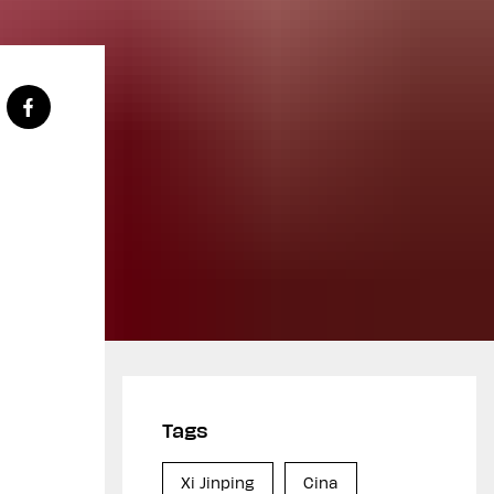
Tags
Xi Jinping
Cina