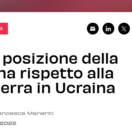
G
 posizione della
na rispetto alla
erra in Ucraina
ancesca Manenti
.2022