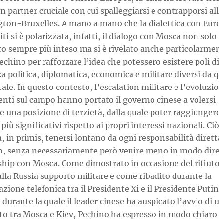
n partner cruciale con cui spalleggiarsi e contrapporsi al
ton-Bruxelles. A mano a mano che la dialettica con Eur
iti si è polarizzata, infatti, il dialogo con Mosca non solo
to sempre più inteso ma si è rivelato anche particolarme
Pechino per rafforzare l’idea che potessero esistere poli di
a politica, diplomatica, economica e militare diversi da q
ale. In questo contesto, l’escalation militare e l’evoluzi
enti sul campo hanno portato il governo cinese a volersi
re una posizione di terzietà, dalla quale poter raggiungere
i più significativi rispetto ai propri interessi nazionali. Ciò
a, in primis, tenersi lontano da ogni responsabilità dirett
to, senza necessariamente però venire meno in modo dire
ship con Mosca. Come dimostrato in occasione del rifiuto
alla Russia supporto militare e come ribadito durante la
zione telefonica tra il Presidente Xi e il Presidente Putin
 durante la quale il leader cinese ha auspicato l’avvio di 
to tra Mosca e Kiev, Pechino ha espresso in modo chiaro 