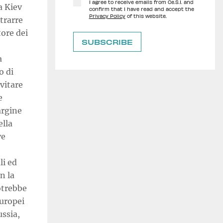
I agree to receive emails from Ce.S.I. and
a Kiev
confirm that I have read and accept the
Privacy Policy
of this website.
ttrarre
tore dei
a
o di
evitare
e
argine
ella
ve
li ed
n la
potrebbe
europei
ussia,