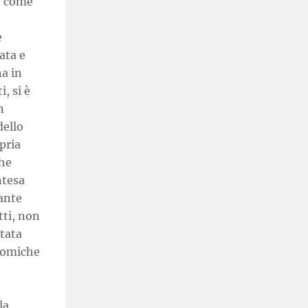
e come
e
ata e
na in
, si è
n
dello
pria
che
ntesa
ante
tti, non
ttata
onomiche
la