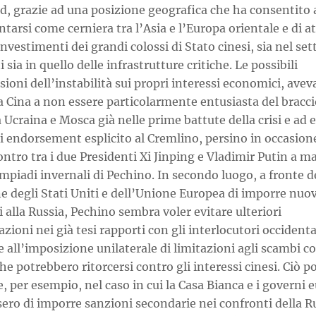
d, grazie ad una posizione geografica che ha consentito 
ntarsi come cerniera tra l’Asia e l’Europa orientale e di a
 investimenti dei grandi colossi di Stato cinesi, sia nel set
i sia in quello delle infrastrutture critiche. Le possibili
sioni dell’instabilità sui propri interessi economici, avev
a Cina a non essere particolarmente entusiasta del bracci
a Ucraina e Mosca già nelle prime battute della crisi e ad 
i endorsement esplicito al Cremlino, persino in occasion
ontro tra i due Presidenti Xi Jinping e Vladimir Putin a m
impiadi invernali di Pechino. In secondo luogo, a fronte d
e degli Stati Uniti e dell’Unione Europea di imporre nuo
 alla Russia, Pechino sembra voler evitare ulteriori
zioni nei già tesi rapporti con gli interlocutori occidenta
e all’imposizione unilaterale di limitazioni agli scambi co
he potrebbero ritorcersi contro gli interessi cinesi. Ciò 
, per esempio, nel caso in cui la Casa Bianca e i governi 
ero di imporre sanzioni secondarie nei confronti della R