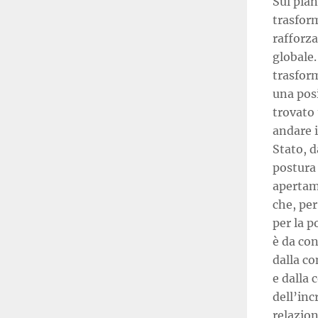
Sul pian
trasfor
rafforz
globale.
trasform
una posi
trovato 
andare i
Stato, 
postura
apertame
che, pe
per la p
è da con
dalla c
e dalla 
dell’in
relazion