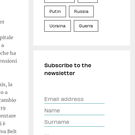
Putin
Russia
er
Ucraina
Guerra
pitale
 a
 che ha
tensioni
Subscribe to the
newsletter
is, la
to a
rscambio
 19
iventare
i è
iva Belt