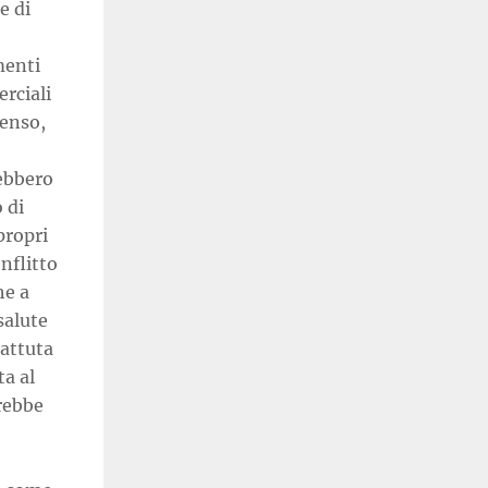
e di
menti
rciali
senso,
rebbero
o di
propri
nflitto
he a
salute
attuta
ta al
trebbe