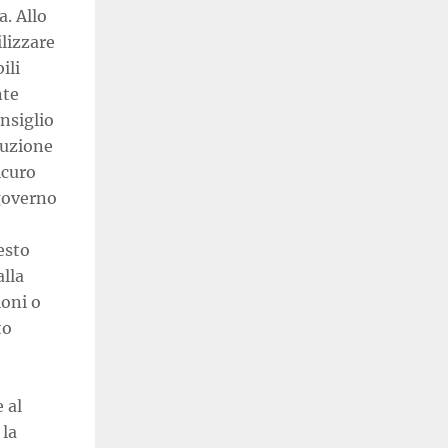
. Allo
lizzare
ili
nte
onsiglio
luzione
icuro
 governo
esto
alla
ioni o
to
 al
 la