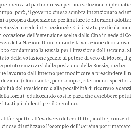
preferenza al partner russo per una soluzione diplomatica
empo, però, il governo cinese sembra intenzionato ad uti
ni a propria disposizione per limitare le ritorsioni adottab
a Russia in sede internazionale. Ciò è stato particolarme
n occasione dell’astensione scelta dalla Cina in sede di C
ezza della Nazioni Unite durante la votazione di una riso
bbe condannato la Russia per l’invasione dell’Ucraina. S
ltato della votazione grazie al potere di veto di Mosca, il
a potuto smarcarsi dalla posizione della Russia, ma ha
 lavorato dall’interno per modificare a prescindere il t
soluzione (eliminando, per esempio, riferimenti specifici 
bilità del Presidente o alla possibilità di ricorrere a sanz
della forza), edulcorando così le parti che avrebbero potu
e i tasti più dolenti per il Cremlino.
alità rispetto all’evolversi del conflitto, inoltre, consente
cinese di utilizzare l’esempio dell’Ucraina per rimarcare