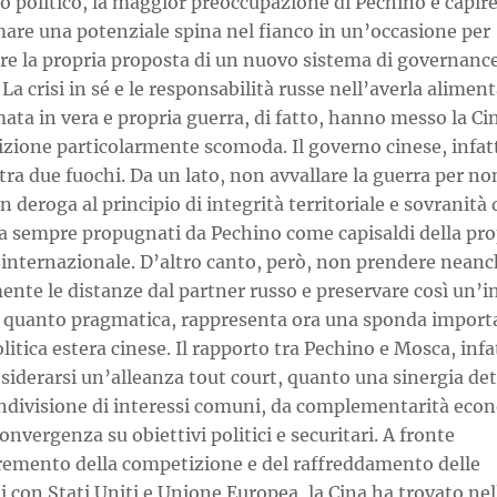
o politico, la maggior preoccupazione di Pechino è capir
mare una potenziale spina nel fianco in un’occasione per
are la propria proposta di un nuovo sistema di governanc
 La crisi in sé e le responsabilità russe nell’averla aliment
ata in vera e propria guerra, di fatto, hanno messo la Ci
zione particolarmente scomoda. Il governo cinese, infatti
tra due fuochi. Da un lato, non avvallare la guerra per no
n deroga al principio di integrità territoriale e sovranità 
da sempre propugnati da Pechino come capisaldi della pro
 internazionale. D’altro canto, però, non prendere nean
nte le distanze dal partner russo e preservare così un’i
r quanto pragmatica, rappresenta ora una sponda import
olitica estera cinese. Il rapporto tra Pechino e Mosca, infa
siderarsi un’alleanza tout court, quanto una sinergia de
ondivisione di interessi comuni, da complementarità ec
convergenza su obiettivi politici e securitari. A fronte
cremento della competizione e del raffreddamento delle
i con Stati Uniti e Unione Europea, la Cina ha trovato nel