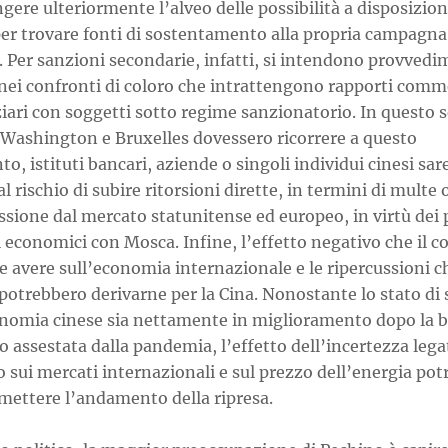
ngere ulteriormente l’alveo delle possibilità a disposizion
er trovare fonti di sostentamento alla propria campagna
. Per sanzioni secondarie, infatti, si intendono provvedi
nei confronti di coloro che intrattengono rapporti comme
iari con soggetti sotto regime sanzionatorio. In questo 
 Washington e Bruxelles dovessero ricorrere a questo
o, istituti bancari, aziende o singoli individui cinesi sa
al rischio di subire ritorsioni dirette, in termini di multe 
sione dal mercato statunitense ed europeo, in virtù dei 
 economici con Mosca. Infine, l’effetto negativo che il co
 avere sull’economia internazionale e le ripercussioni c
potrebbero derivarne per la Cina. Nonostante lo stato di 
onomia cinese sia nettamente in miglioramento dopo la b
o assestata dalla pandemia, l’effetto dell’incertezza lega
o sui mercati internazionali e sul prezzo dell’energia po
ettere l’andamento della ripresa.