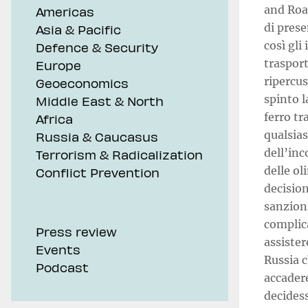
and Roa
Americas
di prese
Asia & Pacific
così gli
Defence & Security
trasport
Europe
ripercus
Geoeconomics
spinto l
Middle East & North
ferro tr
Africa
qualsias
Russia & Caucasus
dell’inc
Terrorism & Radicalization
delle ol
Conflict Prevention
decision
sanzioni
complica
Press review
assister
Events
Russia c
Podcast
accadere
decidess