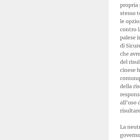
propria 
stesso t
le opzio
contro l
palese i
di Sicur
che avre
del risu
cinese h
comunque
della ri
responsa
all’uso 
risultar
La neutr
governo 