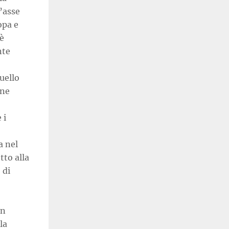
l’asse
opa e
 è
nte
uello
one
 i
a nel
tto alla
 di
un
la