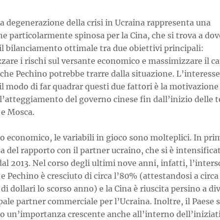
a degenerazione della crisi in Ucraina rappresenta una
e particolarmente spinosa per la Cina, che si trova a dov
il bilanciamento ottimale tra due obiettivi principali:
are i rischi sul versante economico e massimizzare il ca
 che Pechino potrebbe trarre dalla situazione. L’interesse
il modo di far quadrar questi due fattori è la motivazione
l’atteggiamento del governo cinese fin dall’inizio delle 
 e Mosca.
o economico, le variabili in gioco sono molteplici. In prim
a del rapporto con il partner ucraino, che si è intensifica
dal 2013. Nel corso degli ultimi nove anni, infatti, l’inte
 e Pechino è cresciuto di circa l’80% (attestandosi a circa
 di dollari lo scorso anno) e la Cina è riuscita persino a d
ipale partner commerciale per l’Ucraina. Inoltre, il Paese s
to un’importanza crescente anche all’interno dell’iniziat