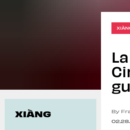
Geoeconomics
XIÀN
La
Ci
gu
XIÀNG
By Fr
02.28