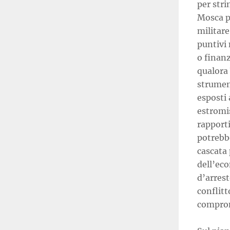
per stri
Mosca p
militare
puntivi 
o finanz
qualora
strument
esposti 
estromis
rapporti
potrebbe
cascata 
dell’ec
d’arrest
conflitt
comprom