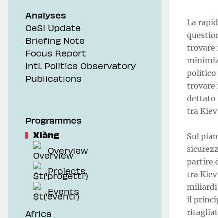
Analyses
La rapid
CeSI Update
question
Briefing Note
trovare 
Focus Report
minimizz
Intl. Politics Observatory
politico
Publications
trovare 
dettato 
tra Kiev
Programmes
Xiàng
Sul pian
sicurezz
Overview
partire 
Projects
tra Kiev
miliardi
Events
il princ
ritaglia
Africa