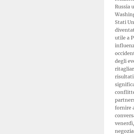
Russia u
Washing
Stati Un
diventa
utile a 
influenz
occident
degli ev
ritaglia
risultat
signific
conflit
partner
fornire 
conversa
venerdì,
negozia