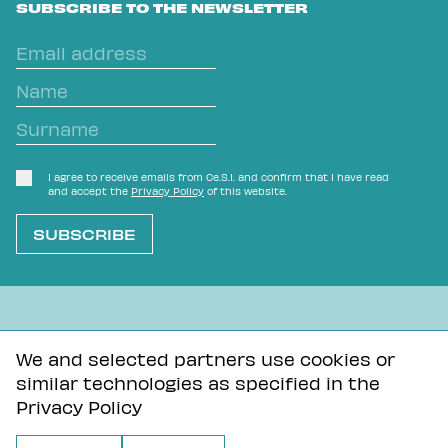
SUBSCRIBE TO THE NEWSLETTER
I agree to receive emails from Ce.S.I. and confirm that I have read
and accept the
Privacy Policy
of this website.
L'OVVIO NON È MAI SCONTATO
We and selected partners use cookies or
similar technologies as specified in the
Privacy Policy
Tutti i contenuti di questa pagina sono distribuiti con
Privacy Policy
licenza Creative Commons Attribuzione - Condividi allo
stesso modo 3.0 Unported