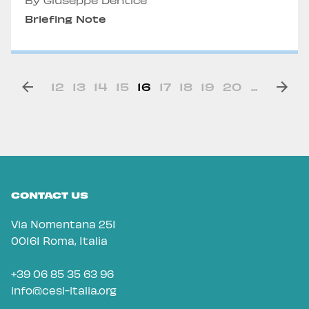
By Giuseppe Dentice
Briefing Note
12
13
14
15
16
17
18
19
20
...
CONTACT US
Via Nomentana 251
00161 Roma, Italia
+39 06 85 35 63 96
info@cesi-italia.org