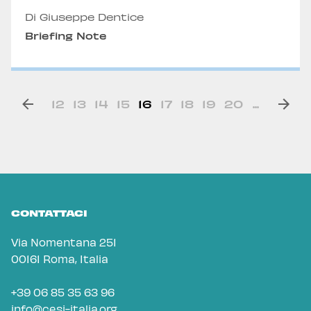
Di Giuseppe Dentice
Briefing Note
12
13
14
15
16
17
18
19
20
...
CONTATTACI
Via Nomentana 251
00161 Roma, Italia
+39 06 85 35 63 96
info@cesi-italia.org