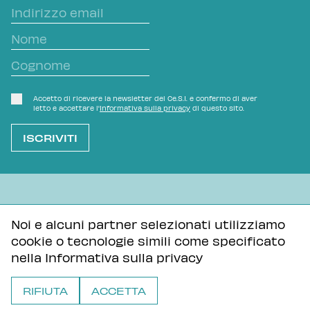
Accetto di ricevere la newsletter del Ce.S.I. e confermo di aver
letto e accettare l'
Informativa sulla privacy
di questo sito.
L'OVVIO NON È MAI SCONTATO
Noi e alcuni partner selezionati utilizziamo
cookie o tecnologie simili come specificato
Informativa sulla privacy
Tutti i contenuti di questa pagina sono distribuiti con
nella
Informativa sulla privacy
licenza Creative Commons Attribuzione - Condividi allo
stesso modo 3.0 Unported
RIFIUTA
ACCETTA