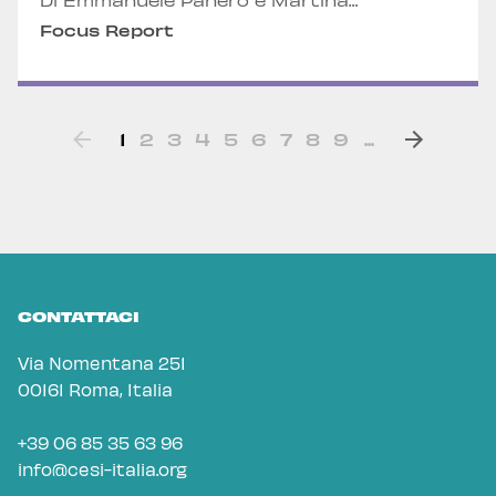
Di Emmanuele Panero e Martina
Battaiotto
Focus Report
1
2
3
4
5
6
7
8
9
...
CONTATTACI
Via Nomentana 251
00161 Roma, Italia
+39 06 85 35 63 96
info@cesi-italia.org