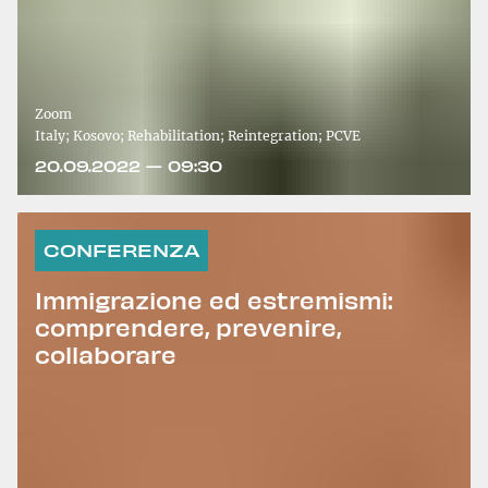
Zoom
Italy; Kosovo; Rehabilitation; Reintegration; PCVE
20.09.2022 — 09:30
CONFERENZA
Immigrazione ed estremismi:
comprendere, prevenire,
collaborare