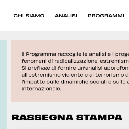
CHI SIAMO
ANALISI
PROGRAMMI
Il Programma raccoglie le analisi e i proge
fenomeni di radicalizzazione, estremismo 
Si prefigge di fornire un’analisi approfo
all’estremismo violento e al terrorismo 
nte e Nord Africa
l’impatto sulle dinamiche sociali e sulle 
internazionale.
Caucaso
 e Radicalizzazione
revention
RASSEGNA STAMPA
a del Burkina Faso
La giunta del Burkin
La nuova strategia de
 relazioni
rompe le relazioni
sfidare il dominio ci
iche con la Francia
diplomatiche con la 