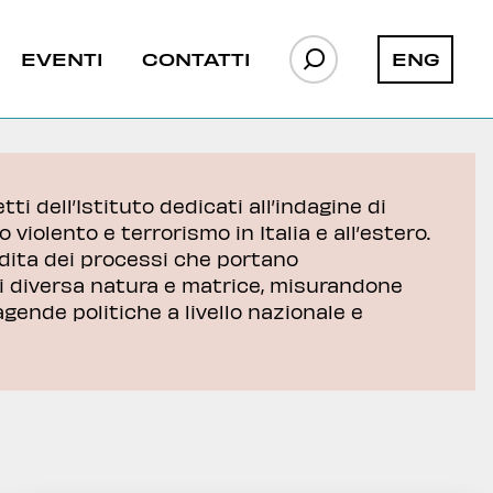
ENG
EVENTI
CONTATTI
tti dell’Istituto dedicati all’indagine di
violento e terrorismo in Italia e all’estero.
ndita dei processi che portano
di diversa natura e matrice, misurandone
agende politiche a livello nazionale e
a Faso
l G7 per
L’evoluzione della presenza di
L’evoluzione della presenza di
nese
JNIM in Niger
JNIM in Niger
Francia