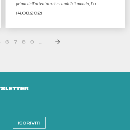
prima dell'attentato che cambiò il mondo, l'11
settembre 2001. Ora laggiù, con la presa del potere
14.08.2021
talebano, rischiamo una ripresa dei santaeri del
terrorismo. Ne è certo Andrea Margelletti, presidente
del Cesi, Centro studi internazionali, esperto di
geopolitica e strategia militare
5
6
7
8
9
...
WSLETTER