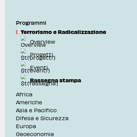
Geoeconomia
Pubblicazioni
Programmi
Terrorismo e Radicalizzazione
Overview
Progetti
Eventi
Rassegna stampa
Africa
Americhe
Asia e Pacifico
Difesa e Sicurezza
Europa
Geoeconomia