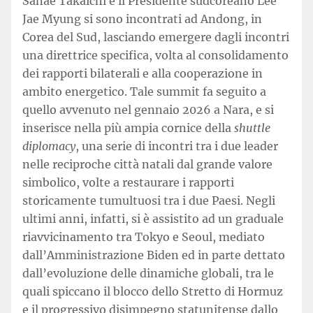
Sanae Takaichi e il Presidente sudcoreano Lee
Jae Myung si sono incontrati ad Andong, in
Corea del Sud, lasciando emergere dagli incontri
una direttrice specifica, volta al consolidamento
dei rapporti bilaterali e alla cooperazione in
ambito energetico. Tale summit fa seguito a
quello avvenuto nel gennaio 2026 a Nara, e si
inserisce nella più ampia cornice della
shuttle
diplomacy
, una serie di incontri tra i due leader
nelle reciproche città natali dal grande valore
simbolico, volte a restaurare i rapporti
storicamente tumultuosi tra i due Paesi. Negli
ultimi anni, infatti, si è assistito ad un graduale
riavvicinamento tra Tokyo e Seoul, mediato
dall’Amministrazione Biden ed in parte dettato
dall’evoluzione delle dinamiche globali, tra le
quali spiccano il blocco dello Stretto di Hormuz
e il progressivo disimpegno statunitense dallo