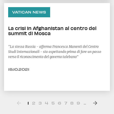
VATICAN NEWS
La crisi in Afghanistan al centro del
summit di Mosca
"La stessa Russia - afferma Francesca Manenti del Centro
Studi Internazionali - sta aspettando prima di fare un passo
verso il riconoscimento del governo talebano"
19.10.2021
1
2
3
4
5
6
7
8
9
...