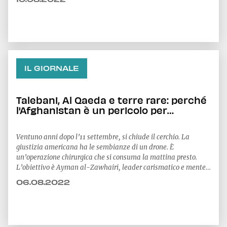
IL GIORNALE
Talebani, Al Qaeda e terre rare: perché
l'Afghanistan è un pericolo per
l'Occidente
Ventuno anni dopo l’11 settembre, si chiude il cerchio. La
giustizia americana ha le sembianze di un drone. È
un’operazione chirurgica che si consuma la mattina presto.
L’obiettivo è Ayman al-Zawhairi, leader carismatico e mente
di un gruppo, al-Qaeda, che ha fatto la storia del terrorismo
06.08.2022
internazionale. Cosa succederà adesso? Quale futuro per
l’Afghanistan? Ne abbiamo parlato con Francesca Manenti,
direttore del Centro studi internazionali (Cesi)