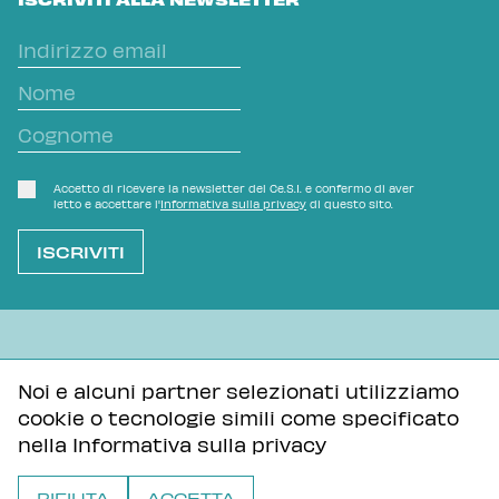
Accetto di ricevere la newsletter del Ce.S.I. e confermo di aver
letto e accettare l'
Informativa sulla privacy
di questo sito.
L'OVVIO NON È MAI SCONTATO
Noi e alcuni partner selezionati utilizziamo
cookie o tecnologie simili come specificato
Informativa sulla privacy
Tutti i contenuti di questa pagina sono distribuiti con
nella
Informativa sulla privacy
licenza Creative Commons Attribuzione - Condividi allo
stesso modo 3.0 Unported
RIFIUTA
ACCETTA