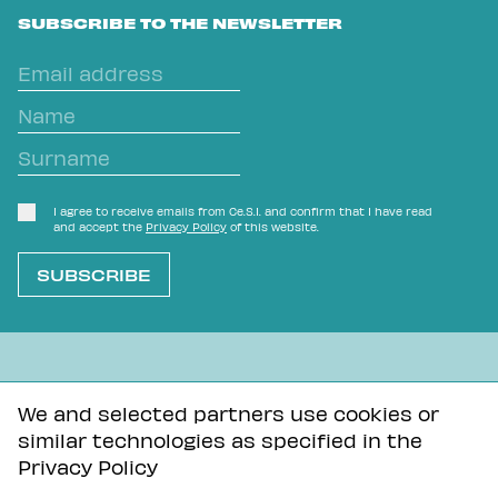
SUBSCRIBE TO THE NEWSLETTER
I agree to receive emails from Ce.S.I. and confirm that I have read
and accept the
Privacy Policy
of this website.
L'OVVIO NON È MAI SCONTATO
We and selected partners use cookies or
similar technologies as specified in the
Privacy Policy
Tutti i contenuti di questa pagina sono distribuiti con
Privacy Policy
licenza Creative Commons Attribuzione - Condividi allo
stesso modo 3.0 Unported