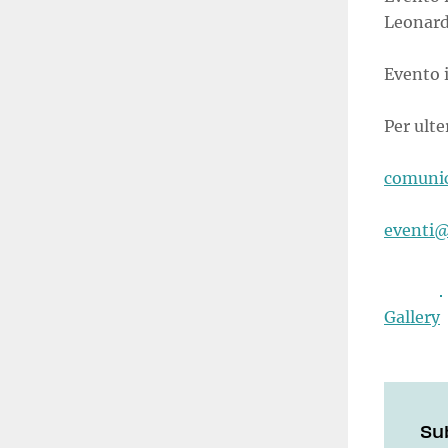
Leonard
Evento i
Per ulte
comunic
eventi@
Gallery
Su