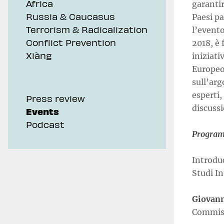
Africa
garantir
Russia & Caucasus
Paesi pa
Terrorism & Radicalization
l’evento
Conflict Prevention
2018, è 
Xiàng
iniziati
Europeo 
sull’ar
esperti,
Press review
discussi
Events
Podcast
Progra
Introdu
Studi In
Giovann
Commiss