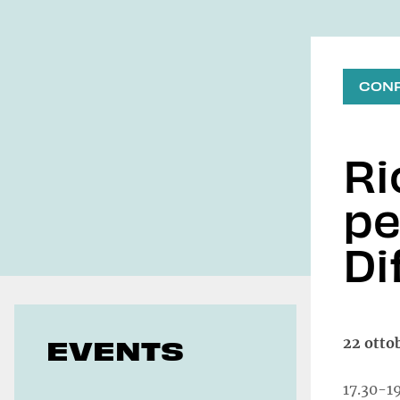
Geoeconomics
CON
Ri
pe
Di
EVENTS
22 otto
17.30-1