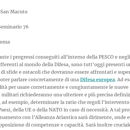
 San Macuto
 Seminario 76
Roma
te i progressi conseguiti all’interno della PESCO e negli 
fferenti al mondo della Difesa, sono tutt’oggi presenti u
i sfide e ostacoli che dovranno essere affrontati e super
 poter parlare concretamente di una
Difesa europea
. Ad e
lità per usare correttamente e congiuntamente le nuove
 militari richiederanno una ulteriore e più precisa defini
 ad esempio, determinare la ratio che regoli l’intervento
Paesi, della UE o della NATO in caso di necessità. A tal pr
inamento con l’Alleanza Atlantica sarà dirimente, onde e
pposizione di competenze e capacità. Sarà inoltre crucial