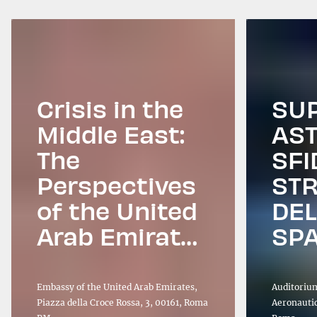
Crisis in the
SU
Middle East:
AST
The
SFI
Perspectives
STR
of the United
DEL
Arab Emirates
SPA
and Italy
SI
NAZ
Embassy of the United Arab Emirates,
Auditorium
Piazza della Croce Rossa, 3, 00161, Roma
COM
Aeronautic