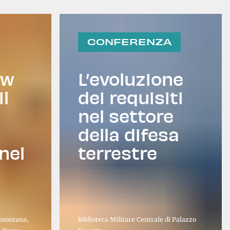
CONFERENZA
aw
L’evoluzione
il
dei requisiti
nel settore
della difesa
 nel
terrestre
d
limontana,
Biblioteca Militare Centrale di Palazzo