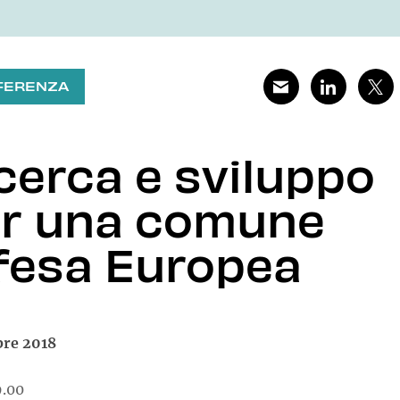
FERENZA
cerca e sviluppo
r una comune
fesa Europea
bre 2018
9.00