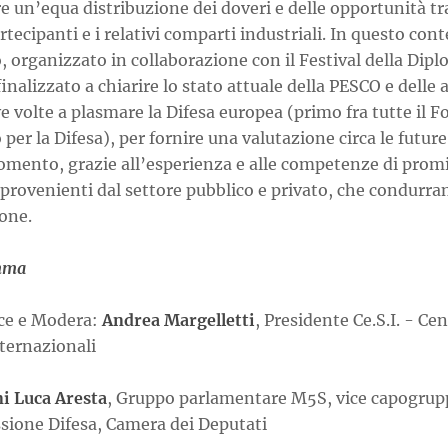
e un’equa distribuzione dei doveri e delle opportunità tra
rtecipanti e i relativi comparti industriali. In questo cont
, organizzato in collaborazione con il Festival della Dip
finalizzato a chiarire lo stato attuale della PESCO e delle a
ve volte a plasmare la Difesa europea (primo fra tutte il 
per la Difesa), per fornire una valutazione circa le future
gomento, grazie all’esperienza e alle competenze di prom
 provenienti dal settore pubblico e privato, che condurra
one.
mma
ce e Modera:
Andrea Margelletti
, Presidente Ce.S.I. - Ce
ternazionali
i Luca Aresta
, Gruppo parlamentare M5S, vice capogrup
ione Difesa, Camera dei Deputati