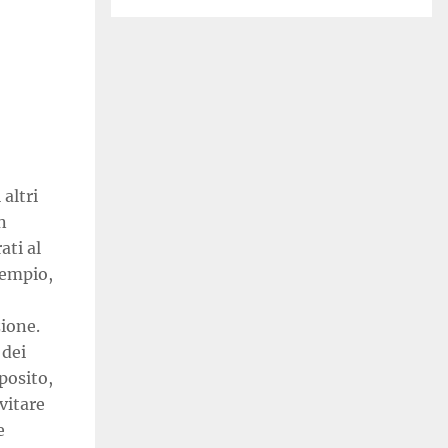
altri
n
ati al
sempio,
zione.
 dei
oposito,
vitare
e