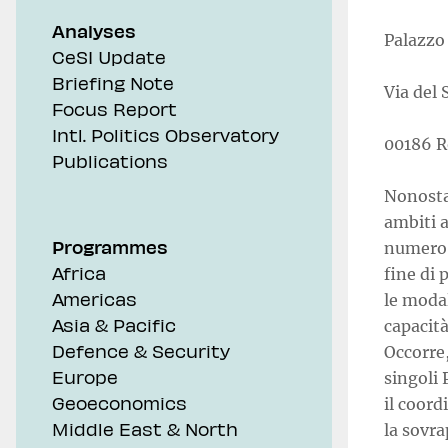
Analyses
Palazzo
CeSI Update
Briefing Note
Via del
Focus Report
Intl. Politics Observatory
00186 
Publications
Nonostan
ambiti a
Programmes
numero d
Africa
fine di
Americas
le moda
Asia & Pacific
capacità
Defence & Security
Occorre,
Europe
singoli 
Geoeconomics
il coord
Middle East & North
la sovra