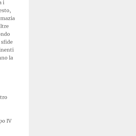
 i
esto,
lomazia
ltre
Fondo
 sfide
inenti
nno la
ntro
po IV