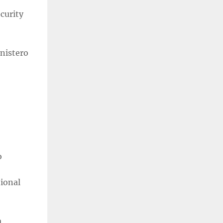
ecurity
inistero
o
tional
a,