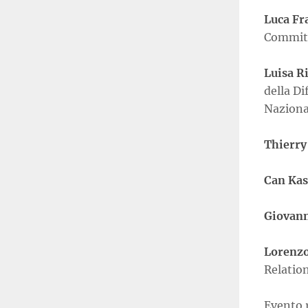
Luca Fr
Commit
Luisa R
della Di
Nazion
Thierry
Can Kas
Giovann
Lorenzo
Relatio
Evento r