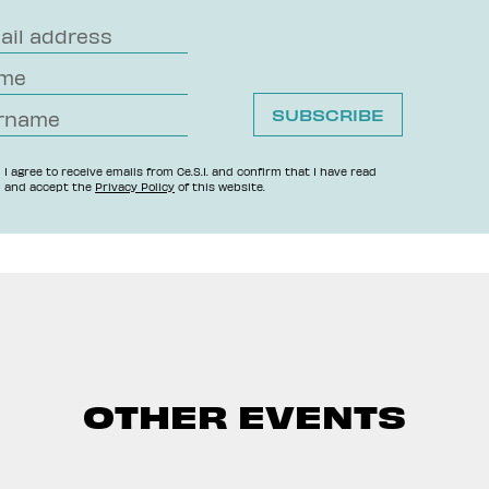
I agree to receive emails from Ce.S.I. and confirm that I have read
and accept the
Privacy Policy
of this website.
OTHER EVENTS