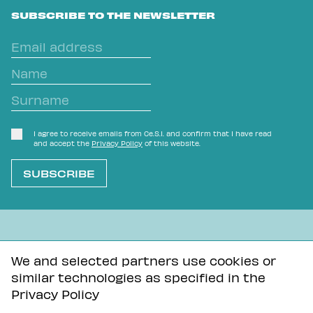
SUBSCRIBE TO THE NEWSLETTER
I agree to receive emails from Ce.S.I. and confirm that I have read
and accept the
Privacy Policy
of this website.
L'OVVIO NON È MAI SCONTATO
We and selected partners use cookies or
similar technologies as specified in the
Privacy Policy
Tutti i contenuti di questa pagina sono distribuiti con
Privacy Policy
licenza Creative Commons Attribuzione - Condividi allo
stesso modo 3.0 Unported