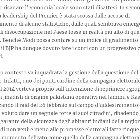
 risanare l’economia locale sono stati disattesi. In seco
a leadership del Premier è stata scossa dalle accuse di
amento di alcune statistiche, dalle quali sembrava emerg
 di disoccupazione nel Paese fosse in realtà più alto di que
le. Benché Modi possa contare su un indice di gradimento
 il BJP ha dunque dovuto fare i conti con un progressivo c
i.
o contesto va inquadrata la gestione della questione del
 Infatti, uno dei punti cardine della campagna elettorale
 2014 verteva proprio sull’intenzione di reprimere i gru
i jihadisti di origine pakistana operativi nel Jammu e Ka
zando il raid del 26 febbraio sul campo d’addestramento 
voluto dare un segnale forte ai suoi cittadini, ribadendo 
 garante della sicurezza degli abitanti indiani della region
di non venire meno alle promesse elettorali fatte cinque
un momento delicato come quello della campagna elettoral