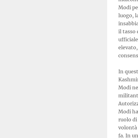
Modi per
luogo, l
insabbi
il tasso
ufficia
elevato,
consens
In quest
Kashmir.
Modi nel
militant
Autoriz
Modi ha 
ruolo di
volontà 
fa. In 