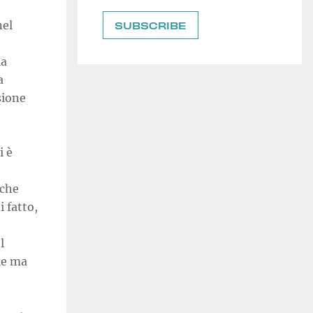
nel
la
a
sione
i è
 che
 fatto,
l
le ma