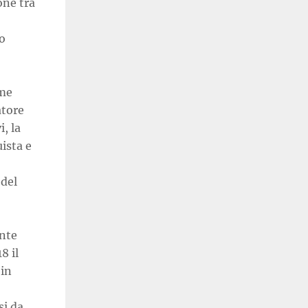
one tra
o
ome
atore
, la
ista e
 del
ente
8 il
 in
si da