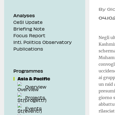
By Glo
Analyses
04.10.
CeSI Update
Briefing Note
Focus Report
Negli ul
Intl. Politics Observatory
Kashmir
Publications
schermag
Muhamma
convogl
Programmes
uccidend
ai grupp
Asia & Pacific
un raid 
Overview
presumi
Projects
giorno s
abbattut
Events
rilascia