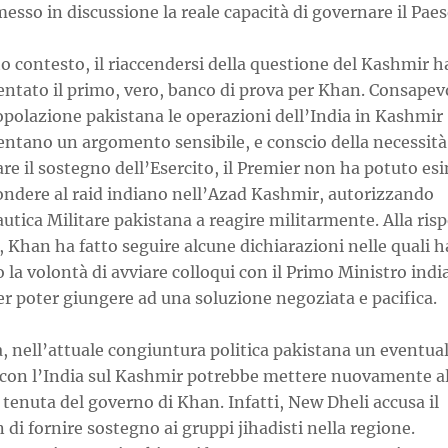
sso in discussione la reale capacità di governare il Paes
o contesto, il riaccendersi della questione del Kashmir h
entato il primo, vero, banco di prova per Khan. Consapev
opolazione pakistana le operazioni dell’India in Kashmir
entano un argomento sensibile, e conscio della necessità
re il sostegno dell’Esercito, il Premier non ha potuto es
pondere al raid indiano nell’Azad Kashmir, autorizzando
utica Militare pakistana a reagire militarmente. Alla ris
, Khan ha fatto seguire alcune dichiarazioni nelle quali h
 la volontà di avviare colloqui con il Primo Ministro ind
r poter giungere ad una soluzione negoziata e pacifica.
, nell’attuale congiuntura politica pakistana un eventua
 con l’India sul Kashmir potrebbe mettere nuovamente al
 tenuta del governo di Khan. Infatti, New Dheli accusa il
 di fornire sostegno ai gruppi jihadisti nella regione.