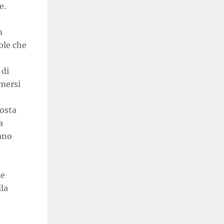
e.
a
ole che
 di
imersi
posta
a
iano
le
la