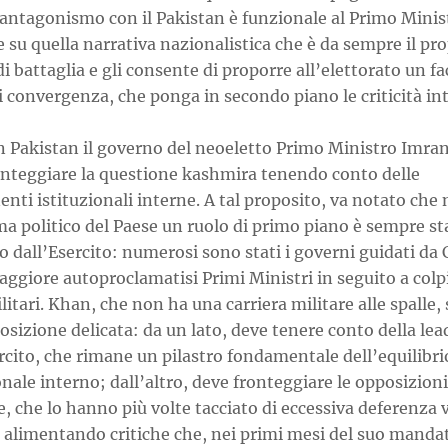
’antagonismo con il Pakistan è funzionale al Primo Minis
 su quella narrativa nazionalistica che è da sempre il pro
di battaglia e gli consente di proporre all’elettorato un fa
 convergenza, che ponga in secondo piano le criticità in
n Pakistan il governo del neoeletto Primo Ministro Imra
onteggiare la questione kashmira tenendo conto delle
ti istituzionali interne. A tal proposito, va notato che 
a politico del Paese un ruolo di primo piano è sempre st
o dall’Esercito: numerosi sono stati i governi guidati da 
ggiore autoproclamatisi Primi Ministri in seguito a colpi
litari. Khan, che non ha una carriera militare alle spalle, 
osizione delicata: da un lato, deve tenere conto della le
rcito, che rimane un pilastro fondamentale dell’equilibri
onale interno; dall’altro, deve fronteggiare le opposizioni
e, che lo hanno più volte tacciato di eccessiva deferenza v
, alimentando critiche che, nei primi mesi del suo manda