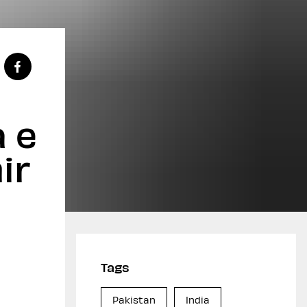
a e
ir
Tags
Pakistan
India