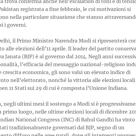
 trova conferma anche nell’escalation di toni e di tensi
Pakistan registrata a fine febbraio, le cui motivazioni si
ono nella particolare situazione che stanno attraversand
 i governi.
elhi, il Primo Ministro Narendra Modi si ripresenterà c
o alle elezioni dell’11 aprile. Il leader del partito conserv
a Janata (BJP) è al governo dal 2014. Negli anni successivi
onalità, l’efficacia del messaggio nazional-religioso indu
le crescita economica, gli sono valsi un elevato indice di
to nell’elettorato, nonché la vittoria alle elezioni locali
ben 11 Stati sui 29 di cui è composta l’Unione Indiana.
, negli ultimi mesi il sostengo a Modi si è progressivam
n primo luogo, nelle ultime elezioni locali di dicembre 201
 Indian National Congress (INC) di Rahul Gandhi ha vinto
tati tradizionalmente governati dal BJP, segno di un
nto diffuso nelle aree rurali, dove gli interventi promes