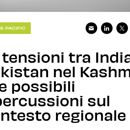
 & PACIFIC
 tensioni tra Indi
kistan nel Kashm
le possibili
percussioni sul
ntesto regionale