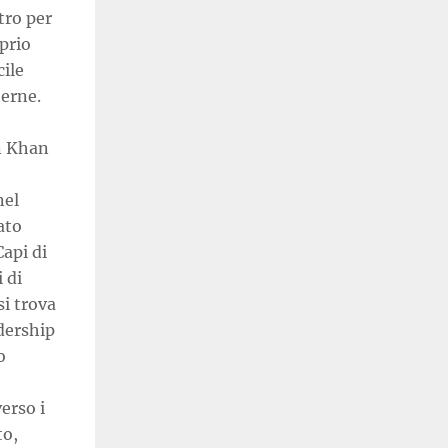
tro per
prio
cile
terne.
n Khan
nel
ato
Capi di
 di
si trova
adership
o
erso i
to,