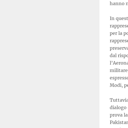
hanno me
In quest
rappres
per la p
rappres
preserva
dal ris
l’Aerona
militare
espresso
Modi, pe
Tuttavia
dialogo
prova la
Pakistan