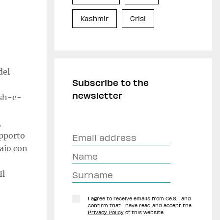
Kashmir
Crisi
del
Subscribe to the
newsletter
ish-e-
,
upporto
raio con
Il
I agree to receive emails from Ce.S.I. and
confirm that I have read and accept the
Privacy Policy
of this website.