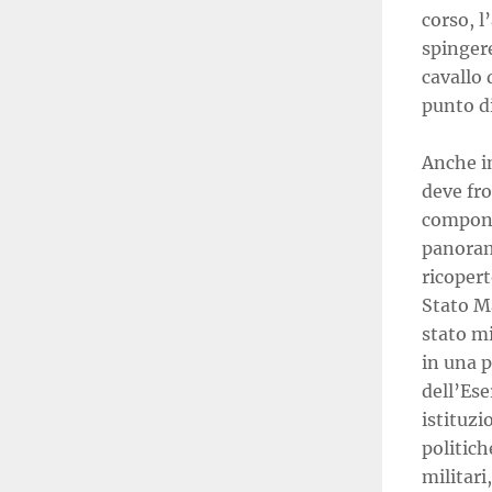
corso, l
spingere
cavallo 
punto di
Anche i
deve fr
componen
panoram
ricopert
Stato Ma
stato mi
in una p
dell’Ese
istituzi
politich
militari