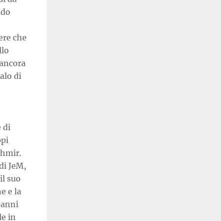
ndo
ere che
llo
 ancora
alo di
 di
ppi
shmir.
di JeM,
il suo
e e la
 anni
e in