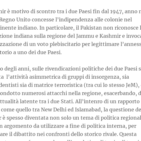
ir è motivo di scontro tra i due Paesi fin dal 1947, anno 
 Regno Unito concesse l’indipendenza alle colonie nel
nente indiano. In particolare, il Pakistan non riconosce 
izione indiana sulla regione del Jammu e Kashmir e invoc
zzazione di un voto plebiscitario per legittimare l’annes
itorio a uno dei due Paesi.
o degli anni, sulle rivendicazioni politiche dei due Paesi s
a l’attività asimmetrica di gruppi di insorgenza, sia
entisti sia di matrice terroristica (tra cui lo stesso JeM),
ondotto numerosi attacchi nella regione, esacerbando, di
ittualità latente tra i due Stati. All’intenro di un rapporto
 come quello tra New Delhi ed Islamabad, la questione de
 è spesso diventata non solo un tema di politica regiona
 argomento da utilizzare a fine di politica interna, per
are il dibattito nei confronti dello storico rivale. Questa