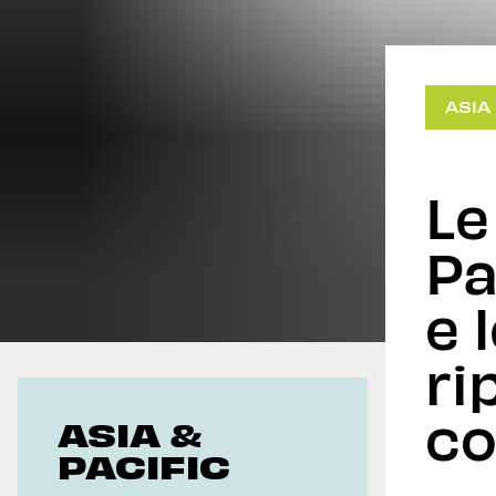
Geoeconomics
ASIA
Le
Pa
e 
ri
co
ASIA &
PACIFIC