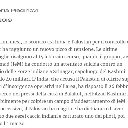
ria Piedinovi
2019
timi mesi, lo scontro tra India e Pakistan per il controllo 
 ha raggiunto un nuovo picco di tensione. Le ultime
lie risalgono al 14 febbraio scorso, quando il gruppo Ja
d (JeM) ha condotto un attentato suicida contro un
io delle Forze indiane a Srinagar, capoluogo del Kashmir
o 40 militari. L’India, che accusa il Pakistan di offrire s
i d’insorgenza operativi nell’area, ha risposto il 26 febb
aereo nei pressi della città di Balakot, nell’Azad Kashmir,
bilmente per colpire un campo d’addestramento di JeM. 
uccessivo, il Pakistan ha reagito e ha dichiarato di aver
o due aerei caccia indiani e catturato uno dei piloti, poi
to l’1 marzo.