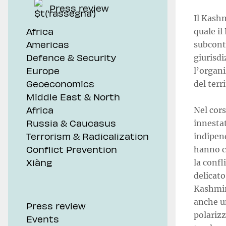
Press review
Il Kashm
Africa
quale il
Americas
subconti
Defence & Security
giurisd
Europe
l’organi
Geoeconomics
del terr
Middle East & North
Africa
Nel cors
Russia & Caucasus
innestat
Terrorism & Radicalization
indipend
Conflict Prevention
hanno c
Xiàng
la confl
delicato
Kashmir
anche un
Press review
polarizz
Events