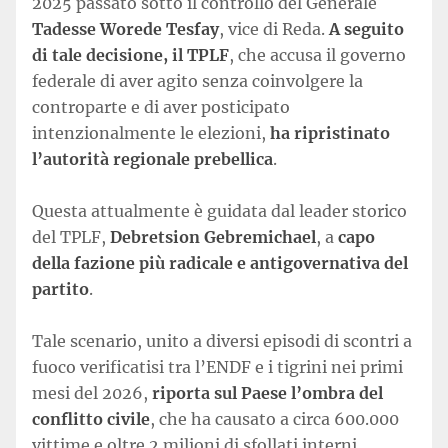
2025 passato sotto il controllo del Generale
Tadesse Worede Tesfay
, vice di Reda.
A seguito
di tale decisione, il TPLF
, che accusa il governo
federale di aver agito senza coinvolgere la
controparte e di aver posticipato
intenzionalmente le elezioni,
ha ripristinato
l’autorità regionale prebellica
.
Questa attualmente è guidata dal leader storico
del TPLF,
Debretsion Gebremichael
, a
capo
della fazione più radicale e antigovernativa del
partito
.
Tale scenario, unito a diversi episodi di scontri a
fuoco verificatisi tra l’ENDF e i tigrini nei primi
mesi del 2026,
riporta sul Paese l’ombra del
conflitto civile
, che ha causato a circa 600.000
vittime e oltre 2 milioni di sfollati interni.