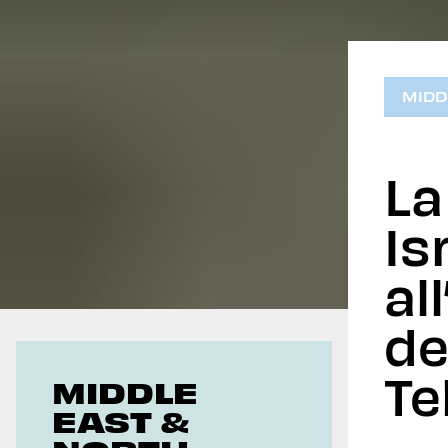
Geoeconomics
MIDD
La
Is
al
de
Te
MIDDLE
EAST &