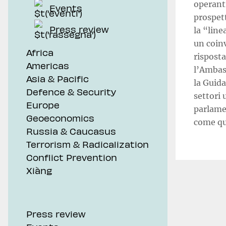
operanti
Events
prospett
Press review
la “line
un coinv
Africa
risposta
Americas
l’Ambasc
Asia & Pacific
la Guid
Defence & Security
settori 
Europe
parlame
Geoeconomics
come que
Russia & Caucasus
Terrorism & Radicalization
Conflict Prevention
Xiàng
Press review