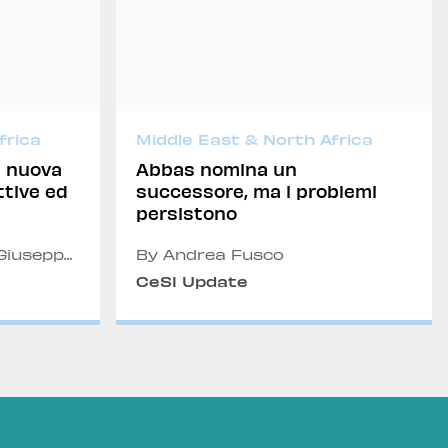
frica
Middle East & North Africa
a nuova
Abbas nomina un
ttive ed
successore, ma i problemi
persistono
Giuseppe
By Andrea Fusco
CeSI Update