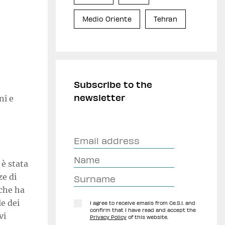
Medio Oriente
Tehran
Subscribe to the
newsletter
ni e
 è stata
ze di
 che ha
e dei
I agree to receive emails from Ce.S.I. and
confirm that I have read and accept the
vi
Privacy Policy
of this website.