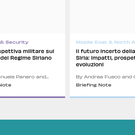
& Security
Middle East & North A
pettiva militare sul
Il futuro incerto dell
 del Regime Siriano
Siria: impatti, prospe
evoluzioni
nuele Panero and
By Andrea Fusco and 
Battaiotto
Dentice
 Note
Briefing Note