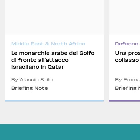
Middle East & North Africa
Defence 
Le monarchie arabe del Golfo
Una pros
di fronte all’attacco
collasso
israeliano in Qatar
By Alessio Stilo
By Emma
Martina 
Briefing Note
Briefing