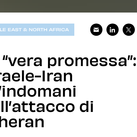
LE EAST & NORTH AFRICA
 “vera promessa”:
raele-Iran
l’indomani
ll’attacco di
heran