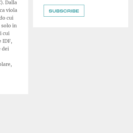
). Dalla
ca viola
ndo cui
 solo in
i cui
e IDF,
 dei
lare,