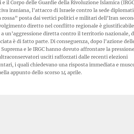
 e il Corpo delle Guardie della Rivoluzione Islamica (IRGC
iva iraniana, l’attacco di Israele contro la sede diplomati
a rossa” posta dai vertici politici e militari dell’Iran seco
olgimento diretto nel conflitto regionale è giustificabile
 a un’aggressione diretta contro il territorio nazionale, d
iata è di fatto parte. Di conseguenza, dopo l’azione dell
a Suprema e le IRGC hanno dovuto affrontare la pressione
ultraconservatori usciti rafforzati dalle recenti elezioni
ntari, i quali chiedevano una risposta immediata e musco
lla appunto dello scorso 14 aprile.