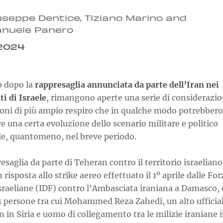
useppe Dentice, Tiziano Marino and
nuele Panero
.2024
o dopo la
rappresaglia annunciata da parte dell’Iran nei
i di Israele
, rimangono aperte una serie di considerazio
ioni di più ampio respiro che in qualche modo potrebbero
e una certa evoluzione dello scenario militare e politico
le, quantomeno, nel breve periodo.
esaglia da parte di Teheran contro il territorio israeliano
n risposta allo strike aereo effettuato il 1º aprile dalle For
Israeliane (IDF) contro l’Ambasciata iraniana a Damasco,
1 persone tra cui Mohammed Reza Zahedi, un alto ufficial
 in Siria e uomo di collegamento tra le milizie iraniane i