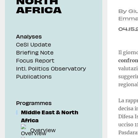
NORTH
AFRICA
By Gi
Emma
04.15
Analyses
CeSI Update
Briefing Note
Il giorn
Focus Report
confront
Intl. Politics Observatory
valutaz
Publications
suggerir
regiona
La rappr
Programmes
decisa i
Middle East & North
Difesa 
Africa
ucciso 1
Overview
Pasdaran