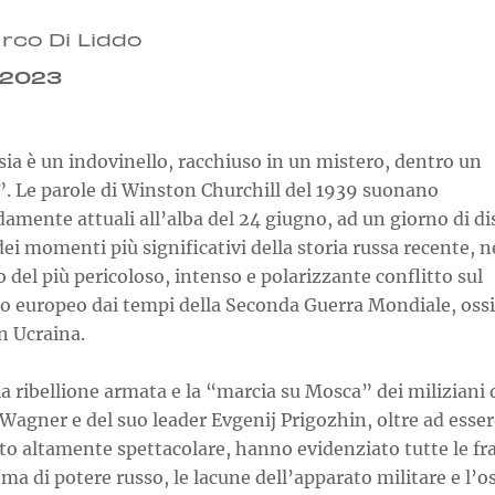
rco Di Liddo
.2023
ia è un indovinello, racchiuso in un mistero, dentro un
. Le parole di Winston Churchill del 1939 suonano
amente attuali all’alba del 24 giugno, ad un giorno di d
ei momenti più significativi della storia russa recente, n
 del più pericoloso, intenso e polarizzante conflitto sul
io europeo dai tempi della Seconda Guerra Mondiale, ossi
n Ucraina.
 la ribellione armata e la “marcia su Mosca” dei miliziani 
agner e del suo leader Evgenij Prigozhin, oltre ad esser
o altamente spettacolare, hanno evidenziato tutte le fra
ema di potere russo, le lacune dell’apparato militare e l’o