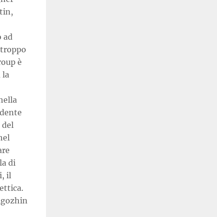
tin,
o ad
 troppo
roup è
 la
nella
idente
 del
nel
are
la di
, il
ettica.
rigozhin