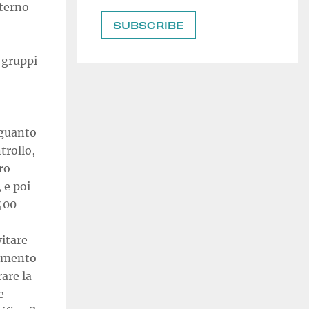
nterno
 gruppi
 guanto
trollo,
tro
 e poi
400
vitare
gimento
rare la
e