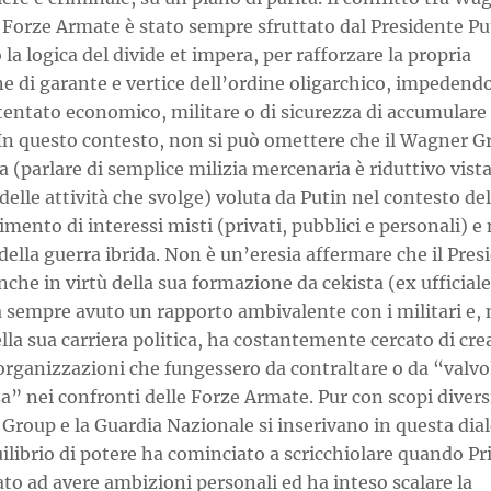
 Forze Armate è stato sempre sfruttato dal Presidente Pu
la logica del divide et impera, per rafforzare la propria
e di garante e vertice dell’ordine oligarchico, impedend
tentato economico, militare o di sicurezza di accumulare
 In questo contesto, non si può omettere che il Wagner G
a (parlare di semplice milizia mercenaria è riduttivo vista
delle attività che svolge) voluta da Putin nel contesto del
mento di interessi misti (privati, pubblici e personali) e 
della guerra ibrida. Non è un’eresia affermare che il Pres
nche in virtù della sua formazione da cekista (ex ufficiale
 sempre avuto un rapporto ambivalente con i militari e, 
lla sua carriera politica, ha costantemente cercato di cre
organizzazioni che fungessero da contraltare o da “valvo
a” nei confronti delle Forze Armate. Pur con scopi diversi
roup e la Guardia Nazionale si inserivano in questa dial
ilibrio di potere ha cominciato a scricchiolare quando P
ato ad avere ambizioni personali ed ha inteso scalare la