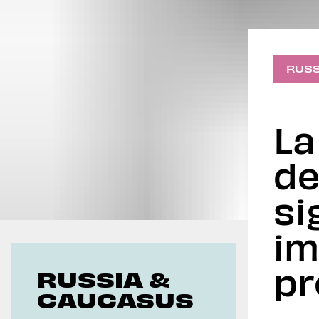
Geoeconomics
RUSS
La
de
si
im
pr
RUSSIA &
CAUCASUS