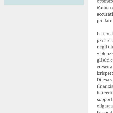
ottenere
Ministro
accusat
predator
La tens
partire 
negli u
violenza
gli alti
crescit
irrispet
Difesa v
finanzia
in terri
sopporta
oligarca
faccendi