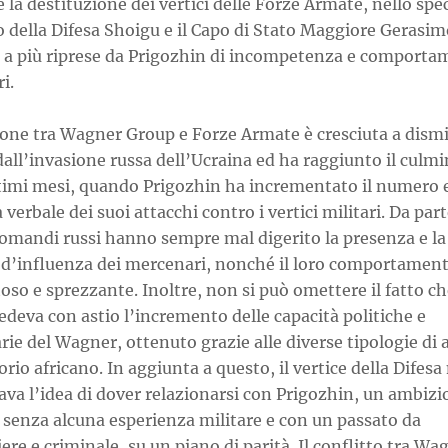
 la destituzione dei vertici delle Forze Armate, nello speci
 della Difesa Shoigu e il Capo di Stato Maggiore Gerasim
i a più riprese da Prigozhin di incompetenza e comporta
i.
ione tra Wagner Group e Forze Armate è cresciuta a dismi
dall’invasione russa dell’Ucraina ed ha raggiunto il culm
ltimi mesi, quando Prigozhin ha incrementato il numero e
 verbale dei suoi attacchi contro i vertici militari. Da part
 comandi russi hanno sempre mal digerito la presenza e la
a d’influenza dei mercenari, nonché il loro comportamen
toso e sprezzante. Inoltre, non si può omettere il fatto ch
edeva con astio l’incremento delle capacità politiche e
rie del Wagner, ottenuto grazie alle diverse tipologie di a
torio africano. In aggiunta a questo, il vertice della Difesa
va l’idea di dover relazionarsi con Prigozhin, un ambizi
 senza alcuna esperienza militare e con un passato da
ere e criminale, su un piano di parità. Il conflitto tra Wa