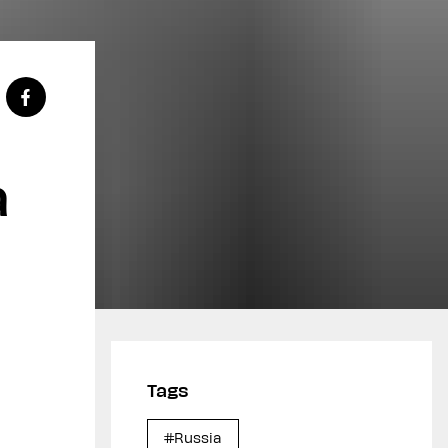
a
Tags
#Russia