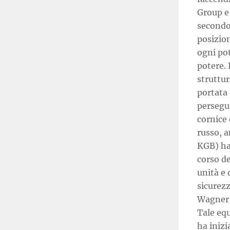
Group e
secondo 
posizion
ogni po
potere.
struttur
portata 
persegui
cornice 
russo, a
KGB) ha
corso de
unità e 
sicurezz
Wagner G
Tale equ
ha inizi