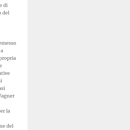
e di
o del
a emesso
 a
propria
e
ative
i
asi
 Wagner
er la
ne del