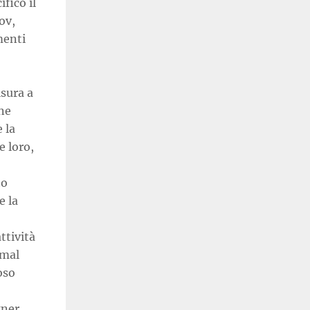
fico il
ov,
menti
sura a
ine
 la
e loro,
to
e la
ttività
 mal
oso
gner