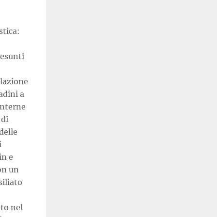
stica:
resunti
olazione
adini a
interne
 di
delle
i
in e
con un
siliato
to nel