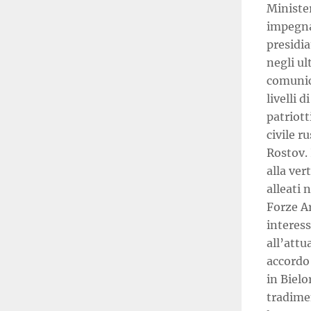
Minister
impegnat
presidia
negli ul
comunica
livelli 
patriott
civile r
Rostov. 
alla ver
alleati 
Forze Ar
interess
all’attu
accordo 
in Bielo
tradime