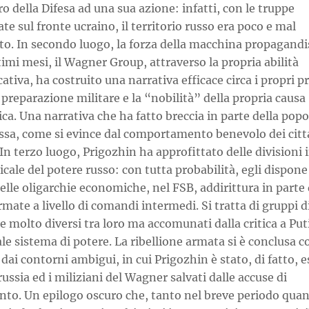
o della Difesa ad una sua azione: infatti, con le truppe
e sul fronte ucraino, il territorio russo era poco e mal
to. In secondo luogo, la forza della macchina propagandi
timi mesi, il Wagner Group, attraverso la propria abilità
tiva, ha costruito una narrativa efficace circa i propri p
di preparazione militare e la “nobilità” della propria causa
ica. Una narrativa che ha fatto breccia in parte della pop
ussa, come si evince dal comportamento benevolo dei citt
In terzo luogo, Prigozhin ha approfittato delle divisioni 
ticale del potere russo: con tutta probabilità, egli dispone
nelle oligarchie economiche, nel FSB, addirittura in parte 
mate a livello di comandi intermedi. Si tratta di gruppi d
e molto diversi tra loro ma accomunati dalla critica a Put
ale sistema di potere. La ribellione armata si è conclusa 
dai contorni ambigui, in cui Prigozhin è stato, di fatto, e
russia ed i miliziani del Wagner salvati dalle accuse di
nto. Un epilogo oscuro che, tanto nel breve periodo quan