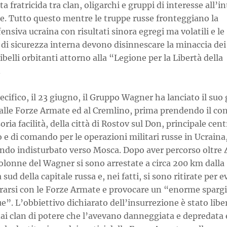
tta fratricida tra clan, oligarchi e gruppi di interesse all’i
e. Tutto questo mentre le truppe russe fronteggiano la
ensiva ucraina con risultati sinora egregi ma volatili e le
di sicurezza interna devono disinnescare la minaccia dei
ibelli orbitanti attorno alla “Legione per la Libertà della
.
ecifico, il 23 giugno, il Gruppo Wagner ha lanciato il suo
 alle Forze Armate ed al Cremlino, prima prendendo il con
soria facilità, della città di Rostov sul Don, principale cen
o e di comando per le operazioni militari russe in Ucraina,
ndo indisturbato verso Mosca. Dopo aver percorso oltre 
olonne del Wagner si sono arrestate a circa 200 km dalla
a sud della capitale russa e, nei fatti, si sono ritirate per e
trarsi con le Forze Armate e provocare un “enorme spar
e”. L’obbiettivo dichiarato dell’insurrezione è stato libe
ai clan di potere che l’avevano danneggiata e depredata 