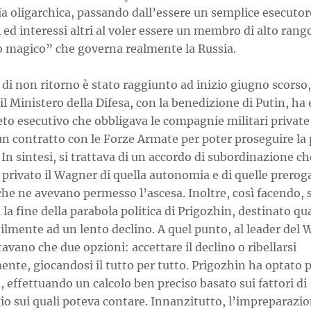
a oligarchica, passando dall’essere un semplice esecutor
 ed interessi altri al voler essere un membro di alto rang
o magico” che governa realmente la Russia.
 di non ritorno è stato raggiunto ad inizio giugno scorso,
l Ministero della Difesa, con la benedizione di Putin, h
to esecutivo che obbligava le compagnie militari private
un contratto con le Forze Armate per poter proseguire la 
. In sintesi, si trattava di un accordo di subordinazione ch
privato il Wagner di quella autonomia e di quelle prerog
he ne avevano permesso l’ascesa. Inoltre, così facendo, s
la fine della parabola politica di Prigozhin, destinato qu
ilmente ad un lento declino. A quel punto, al leader del
avano che due opzioni: accettare il declino o ribellarsi
nte, giocandosi il tutto per tutto. Prigozhin ha optato p
 effettuando un calcolo ben preciso basato sui fattori di
o sui quali poteva contare. Innanzitutto, l’impreparazio