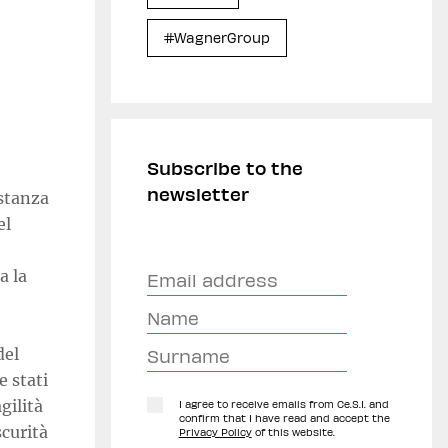
#WagnerGroup
Subscribe to the
newsletter
istanza
el
a la
del
e stati
gilità
I agree to receive emails from Ce.S.I. and
confirm that I have read and accept the
scurità
Privacy Policy
of this website.