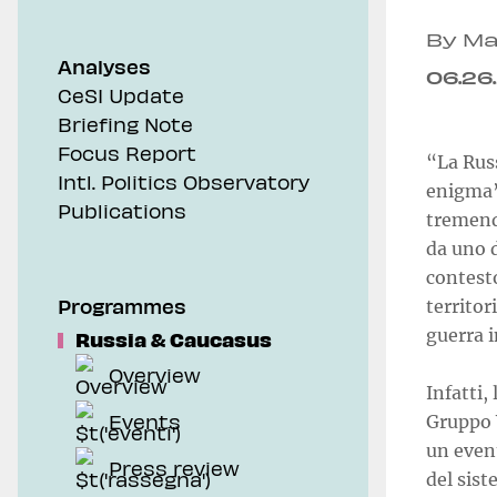
By Ma
Analyses
06.26
CeSI Update
Briefing Note
Focus Report
“La Russ
Intl. Politics Observatory
enigma”
Publications
tremend
da uno d
contesto
Programmes
territor
guerra i
Russia & Caucasus
Overview
Infatti,
Events
Gruppo W
un event
Press review
del sist