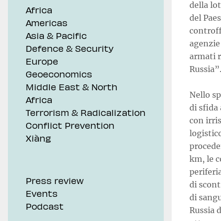
della lo
Africa
del Paes
Americas
controff
Asia & Pacific
agenzie 
Defence & Security
armati r
Europe
Russia”
Geoeconomics
Middle East & North
Nello sp
Africa
di sfida
Terrorism & Radicalization
con irri
Conflict Prevention
logistic
Xiàng
procede
km, le c
periferi
Press review
di scon
Events
di sangu
Podcast
Russia d