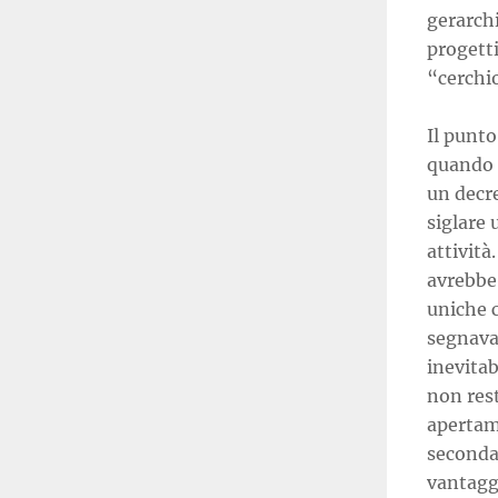
gerarchi
progetti
“cerchi
Il punto
quando i
un decre
siglare 
attività
avrebbe 
uniche c
segnava 
inevitab
non rest
apertame
seconda,
vantaggi