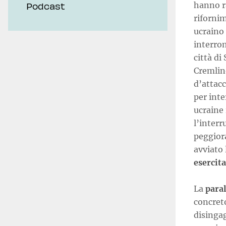
hanno ra
Podcast
riforni
ucraino
interro
città di
Cremlin
d’attac
per inte
ucraine 
l’interr
peggior
avviato 
esercit
La
paral
concreto
disinga