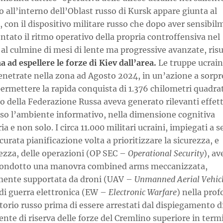
 all’interno dell’Oblast russo di Kursk appare giunta al
 con il dispositivo militare russo che dopo aver sensibi
tato il ritmo operativo della propria controffensiva nel
 al culmine di mesi di lente ma progressive avanzate, risu
 ad espellere le forze di Kiev dall’area.
Le truppe ucrai
enetrate nella zona ad Agosto 2024, in un’azione a sorpr
permettere la rapida conquista di 1.376 chilometri quadrat
io della Federazione Russa aveva generato rilevanti effett
rso l’ambiente informativo, nella dimensione cognitiva
ia e non solo. I circa 11.000 militari ucraini, impiegati a 
curata pianificazione volta a prioritizzare la sicurezza, e
tezza, delle operazioni (OP SEC –
Operational Security
), a
 condotto una manovra combined arms meccanizzata,
mente supportata da droni (UAV –
Unmanned Aerial Vehic
 di guerra elettronica (EW –
Electronic Warfare
) nella prof
itorio russo prima di essere arrestati dal dispiegamento d
nte di riserva delle forze del Cremlino superiore in termi