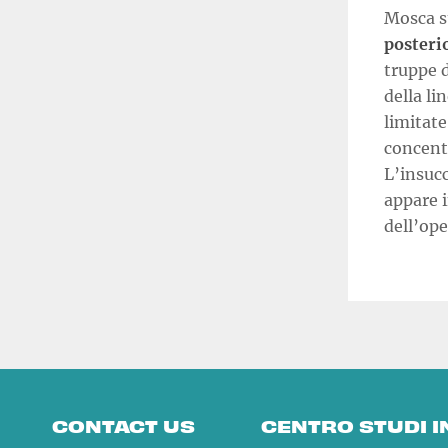
Mosca su
posterio
truppe 
della li
limitate
concent
L’insucc
appare i
dell’ope
CONTACT US
CENTRO STUDI 