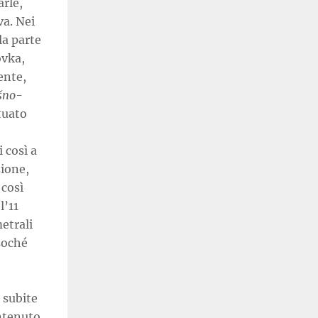
arle,
va. Nei
la parte
ovka,
ente,
šno-
tuato
 così a
zione,
 così
l’11
etrali
soché
 subite
ntenuto