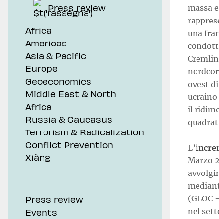
Press review
massa e 
rapprese
Africa
una fra
Americas
condotte
Asia & Pacific
Cremlino
Europe
nordcore
Geoeconomics
ovest di
Middle East & North
ucraino 
Africa
il ridim
Russia & Caucasus
quadrati
Terrorism & Radicalization
Conflict Prevention
L’
incre
Xiàng
Marzo 2
avvolgi
mediante
(GLOC 
Press review
nel sett
Events