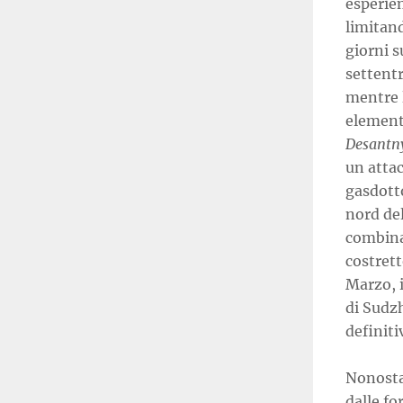
esperien
limitan
giorni s
settent
mentre 
element
Desantn
un attac
gasdott
nord del
combina
costrett
Marzo, i
di Sudz
definiti
Nonostan
dalle f