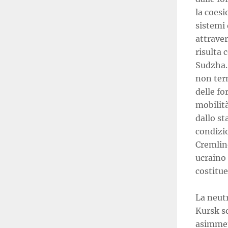
la coesi
sistemi
attrave
risulta 
Sudzha. 
non ter
delle fo
mobilità
dallo st
condizio
Cremlin
ucraino 
costitu
La neutr
Kursk so
asimmetr