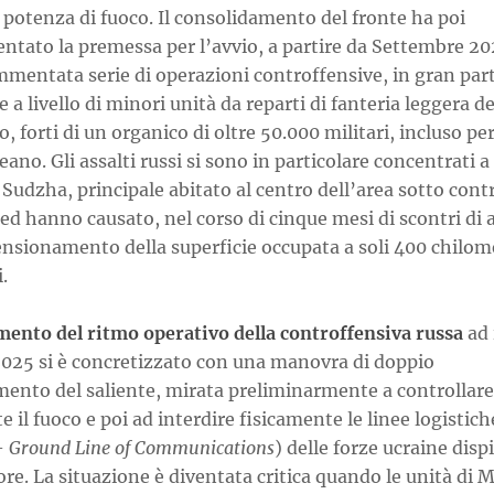
potenza di fuoco. Il consolidamento del fronte ha poi
ntato la premessa per l’avvio, a partire da Settembre 20
mmentata serie di operazioni controffensive, in gran par
 a livello di minori unità da reparti di fanteria leggera de
, forti di un organico di oltre 50.000 militari, incluso pe
ano. Gli assalti russi si sono in particolare concentrati 
 Sudzha, principale abitato al centro dell’area sotto cont
ed hanno causato, nel corso di cinque mesi di scontri di a
ensionamento della superficie occupata a soli 400 chilom
.
mento del ritmo operativo della controffensiva russa
ad 
025 si è concretizzato con una manovra di doppio
mento del saliente, mirata preliminarmente a controllare
 il fuoco e poi ad interdire fisicamente le linee logistich
–
Ground Line of Communications
) delle forze ucraine disp
ore. La situazione è diventata critica quando le unità di 