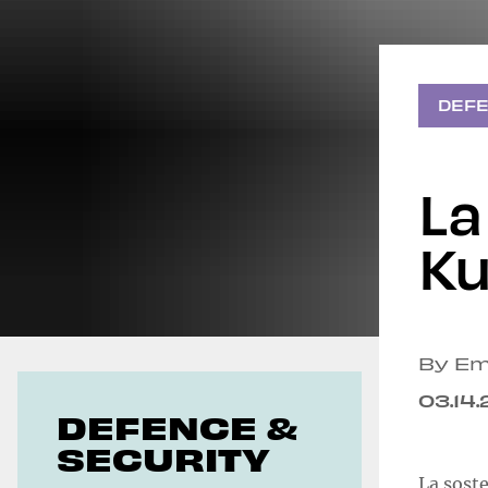
Geoeconomics
DEFE
La
Ku
By Em
03.14
DEFENCE &
SECURITY
La soste