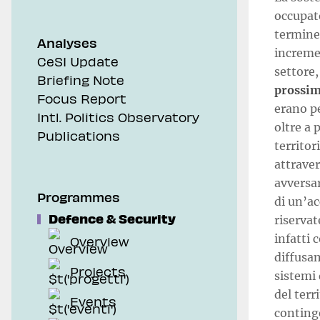
occupato
termine,
Analyses
incremen
CeSI Update
settore,
Briefing Note
prossima
Focus Report
erano p
Intl. Politics Observatory
oltre a 
Publications
territor
attrave
avversar
Programmes
di un’ac
Defence & Security
riserva
infatti
Overview
diffusa
Projects
sistemi
del terr
Events
continge