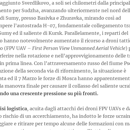
ggiunto Sverdlikovo, a soli sei chilometri dalla principal
mento per Sudzha, avanzando ulteriormente nel nord del
 di Sumy, presso Basivka e Zhuravka, mirando così ad
mpere l’autostrada H-07, fondamentale collegamento tra
 Sumy ed il saliente di Kursk. Parallelamente, i reparti del
o hanno notevolmente aumentato il ricorso a droni tatti
co (FPV UAV –
First Person View Unmanned Aerial Vehicle
) 
rferire nella rotazione e nell’approvvigionamento delle 
in prima linea. Con l’attraversamento russo del fiume Ps
uzione della seconda via di rifornimento, la situazione è
ata ed il 7 Marzo le forze di Mosca hanno apparentemen
la manovra finale per causare il collasso del saliente ucra
ando una crescente pressione su più fronti.
isi logistica
, acuita dagli attacchi dei droni FPV UAVs e d
 rischio di un accerchiamento, ha indotto le forze ucrain
ggiare e ritirare per tempo alcune delle formazioni con 