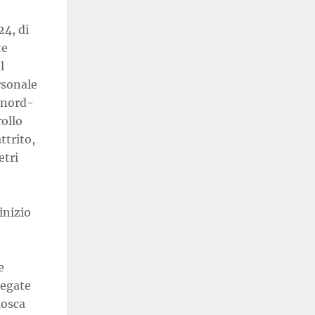
24, di
te
l
rsonale
a nord-
rollo
ttrito,
etri
inizio
e
iegate
Mosca