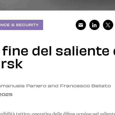
NCE & SECURITY
 fine del saliente 
rsk
manuele Panero and Francesco Bellato
.2025
nibilità tattico-operativa delle difese ucraine nel salient