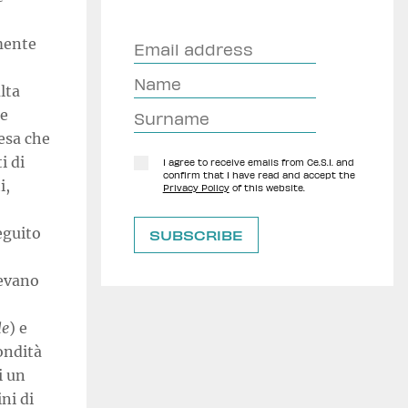
lmente
lta
ne
esa che
i di
I agree to receive emails from Ce.S.I. and
confirm that I have read and accept the
i,
Privacy Policy
of this website.
seguito
vevano
le
) e
ondità
i un
ni di