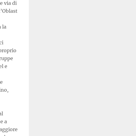
e via di
l’Oblast
 la
ci
proprio
truppe
el e
te
ino,
al
e a
maggiore