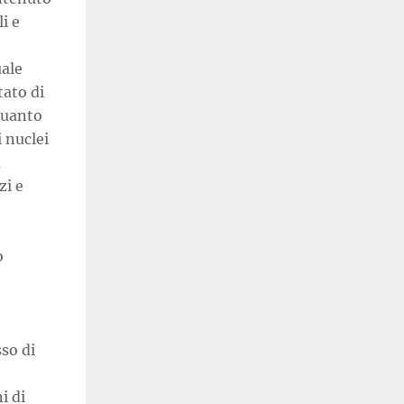
i e
uale
tato di
quanto
 nuclei
a
zi e
o
so di
i di