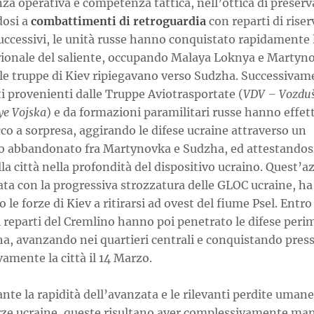
za operativa e competenza tattica, nell’ottica di preserv
dosi a
combattimenti di retroguardia
con reparti di riser
uccessivi, le unità russe hanno conquistato rapidamente 
rionale del saliente, occupando Malaya Loknya e Martyn
le truppe di Kiev ripiegavano verso Sudzha. Successivam
i provenienti dalle Truppe Aviotrasportate (
VDV – Vozdu
ye Vojska
) e da formazioni paramilitari russe hanno effet
co a sorpresa, aggirando le difese ucraine attraverso un
o abbandonato fra Martynovka e Sudzha, ed attestandosi
la città nella profondità del dispositivo ucraino. Quest’a
ta con la progressiva strozzatura delle GLOC ucraine, ha
o le forze di Kiev a ritirarsi ad ovest del fiume Psel. Entro 
 reparti del Cremlino hanno poi penetrato le difese perim
ha, avanzando nei quartieri centrali e conquistando pres
vamente la città il 14 Marzo.
te la rapidità dell’avanzata e le rilevanti perdite umane
orze ucraine, queste risultano aver complessivamente ma