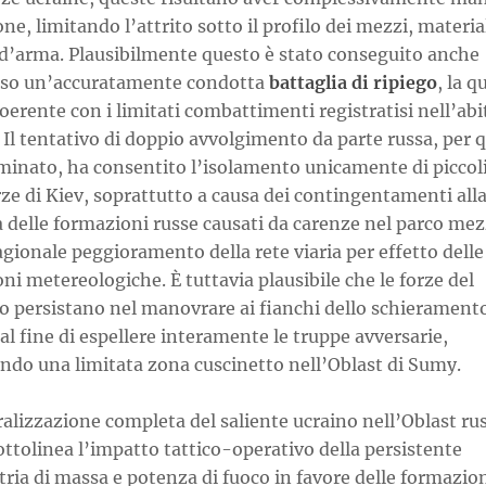
one, limitando l’attrito sotto il profilo dei mezzi, material
 d’arma. Plausibilmente questo è stato conseguito anche
rso un’accuratamente condotta
battaglia di ripiego
, la q
coerente con i limitati combattimenti registratisi nell’abi
Il tentativo di doppio avvolgimento da parte russa, per 
minato, ha consentito l’isolamento unicamente di piccoli
rze di Kiev, soprattutto a causa dei contingentamenti all
 delle formazioni russe causati da carenze nel parco mez
agionale peggioramento della rete viaria per effetto delle
ni metereologiche. È tuttavia plausibile che le forze del
o persistano nel manovrare ai fianchi dello schierament
al fine di espellere interamente le truppe avversarie,
endo una limitata zona cuscinetto nell’Oblast di Sumy.
alizzazione completa del saliente ucraino nell’Oblast rus
ttolinea l’impatto tattico-operativo della persistente
ia di massa e potenza di fuoco in favore delle formazion