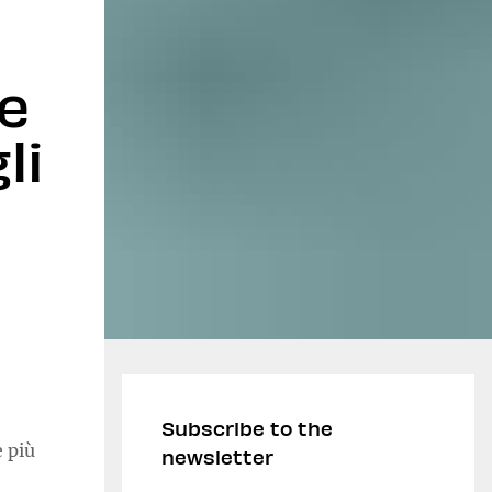
 e
li
Subscribe to the
e più
newsletter