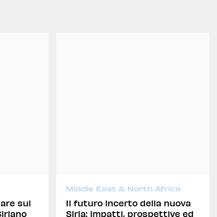
Middle East & North Africa
are sul
Il futuro incerto della nuova
iriano
Siria: impatti, prospettive ed