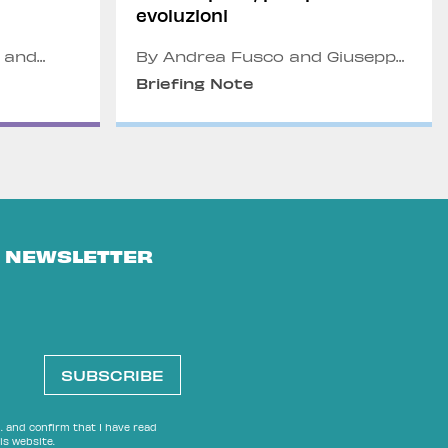
evoluzioni
 and
By Andrea Fusco and Giuseppe
Dentice
Briefing Note
E NEWSLETTER
I. and confirm that I have read
is website.