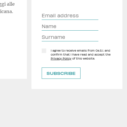
gi alle
icana.
I agree to receive emails from Ce.S.I. and
confirm that I have read and accept the
Privacy Policy
of this website.