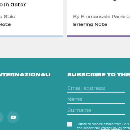
no in Qatar
o Stilo
By Emmanuele Panero
Martina Battaiotto
 Note
Briefing Note
INTERNAZIONALI
SUBSCRIBE TO TH
I agree to receive emails from Ce.S.
and accept the
Privacy Policy
of th