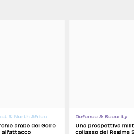
ast & North Africa
Defence & Security
chie arabe del Golfo
Una prospettiva milit
 all’attacco
collasso del Regime S