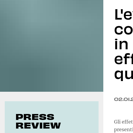
L'
Geoeconomics
co
in
ef
qu
02.01
PRESS
Gli effe
REVIEW
presenti