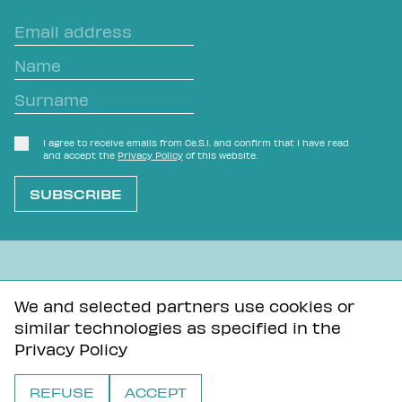
I agree to receive emails from Ce.S.I. and confirm that I have read
and accept the
Privacy Policy
of this website.
L'OVVIO NON È MAI SCONTATO
We and selected partners use cookies or
similar technologies as specified in the
Privacy Policy
Tutti i contenuti di questa pagina sono distribuiti con
Privacy Policy
licenza Creative Commons Attribuzione - Condividi allo
stesso modo 3.0 Unported
REFUSE
ACCEPT