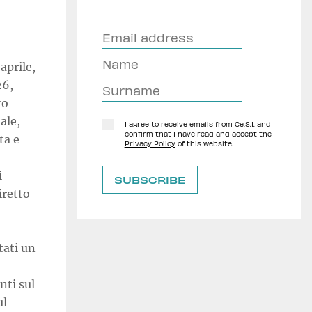
aprile,
26,
ro
ale,
I agree to receive emails from Ce.S.I. and
confirm that I have read and accept the
ta e
Privacy Policy
of this website.
i
iretto
tati un
nti sul
ul