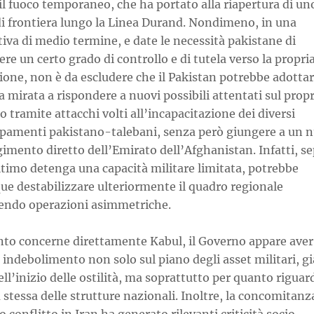
il fuoco temporaneo, che ha portato alla riapertura di un
di frontiera lungo la Linea Durand. Nondimeno, in una
iva di medio termine, e date le necessità pakistane di
e un certo grado di controllo e di tutela verso la propri
ione, non è da escludere che il Pakistan potrebbe adotta
a mirata a rispondere a nuovi possibili attentati sul prop
io tramite attacchi volti all’incapacitazione dei diversi
pamenti pakistano-talebani, senza però giungere a un 
imento diretto dell’Emirato dell’Afghanistan. Infatti, s
ltimo detenga una capacità militare limitata, potrebbe
e destabilizzare ulteriormente il quadro regionale
gendo operazioni asimmetriche.
nto concerne direttamente Kabul, il Governo appare aver
 indebolimento non solo sul piano degli asset militari, gi
ll’inizio delle ostilità, ma soprattutto per quanto riguar
à stessa delle strutture nazionali. Inoltre, la concomitanz