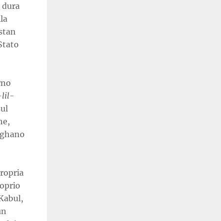
a dura
la
stan
Stato
rno
lil-
sul
he,
afghano
propria
roprio
Kabul,
un