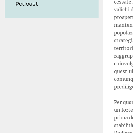
cessate 
Podcast
valichi 
prospett
mantener
popolaz
strategi
territor
raggrup
coinvolg
quest’u
comunqu
predili
Per qua
un forte
prima de
stabilit