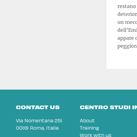
restano 
deterior
un mecc
dell’Emi
appare d
peggiora
CONTACT US
CENTRO STUDI 
Via Nomentana 251
About
00161 Roma, Italia
Training
Work with us