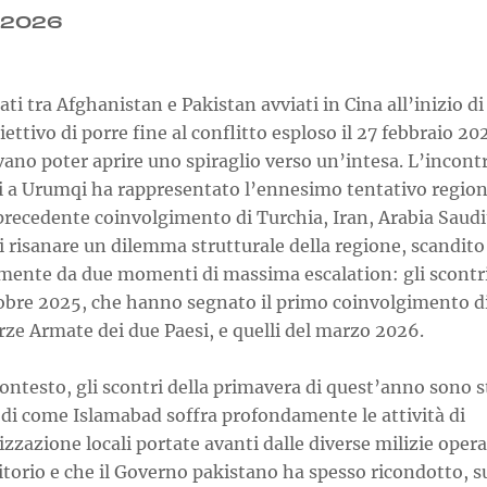
.2026
ati tra Afghanistan e Pakistan avviati in Cina all’inizio di 
iettivo di porre fine al conflitto esploso il 27 febbraio 20
ano poter aprire uno spiraglio verso un’intesa. L’incont
i a Urumqi ha rappresentato l’ennesimo tentativo region
precedente coinvolgimento di Turchia, Iran, Arabia Saudi
i risanare un dilemma strutturale della regione, scandito
mente da due momenti di massima escalation: gli scontr
tobre 2025, che hanno segnato il primo coinvolgimento d
rze Armate dei due Paesi, e quelli del marzo 2026.
contesto, gli scontri della primavera di quest’anno sono s
 di come Islamabad soffra profondamente le attività di
izzazione locali portate avanti dalle diverse milizie opera
itorio e che il Governo pakistano ha spesso ricondotto, s