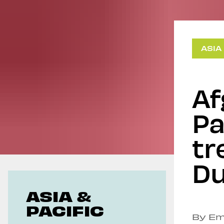
Geoeconomics
ASIA
Af
Pa
tr
D
ASIA &
PACIFIC
By Em