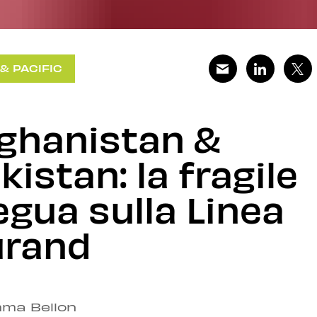
 & PACIFIC
ghanistan &
kistan: la fragile
egua sulla Linea
urand
ma Bellon