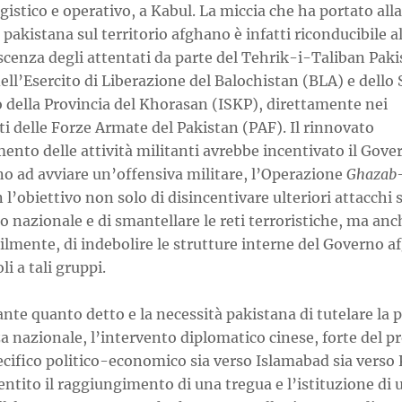
gistico e operativo, a Kabul. La miccia che ha portato all
 pakistana sul territorio afghano è infatti riconducibile al
cenza degli attentati da parte del Tehrik-i-Taliban Paki
ell’Esercito di Liberazione del Balochistan (BLA) e dello 
 della Provincia del Khorasan (ISKP), direttamente nei
i delle Forze Armate del Pakistan (PAF). Il rinnovato
ento delle attività militanti avrebbe incentivato il Gove
no ad avviare un’offensiva militare, l’Operazione
Ghazab-
n l’obiettivo non solo di disincentivare ulteriori attacchi 
io nazionale e di smantellare le reti terroristiche, ma anc
ilmente, di indebolire le strutture interne del Governo 
li a tali gruppi.
te quanto detto e la necessità pakistana di tutelare la 
a nazionale, l’intervento diplomatico cinese, forte del p
cifico politico-economico sia verso Islamabad sia verso 
ntito il raggiungimento di una tregua e l’istituzione di 