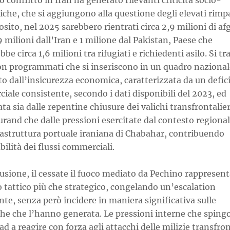
o conflitto in Iran ha generato rilevanti criticità socio-
he, che si aggiungono alla questione degli elevati rimpa
osito, nel 2025 sarebbero rientrati circa 2,9 milioni di af
,9 milioni dall’Iran e 1 milione dal Pakistan, Paese che
bbe circa 1,6 milioni tra rifugiati e richiedenti asilo. Si tra
on programmati che si inseriscono in un quadro nazional
 dall’insicurezza economica, caratterizzata da un defici
ale consistente, secondo i dati disponibili del 2023, ed
ta sia dalle repentine chiusure dei valichi transfrontalier
rand che dalle pressioni esercitate dal contesto regiona
rastruttura portuale iraniana di Chabahar, contribuendo
abilità dei flussi commerciali.
usione, il cessate il fuoco mediato da Pechino rappresen
o tattico più che strategico, congelando un’escalation
e, senza però incidere in maniera significativa sulle
he che l’hanno generata. Le pressioni interne che sping
d a reagire con forza agli attacchi delle milizie transfron