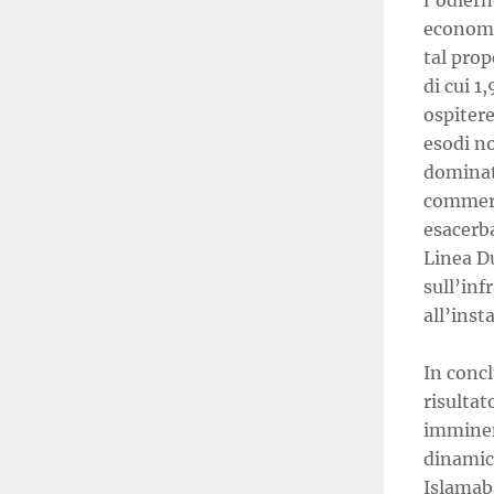
l’odiern
economic
tal prop
di cui 1
ospitere
esodi n
dominato
commerci
esacerba
Linea Du
sull’inf
all’inst
In concl
risultat
imminent
dinamic
Islamaba