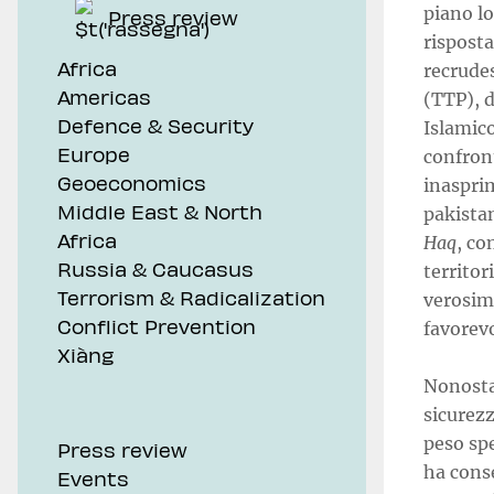
piano lo
Press review
risposta
Africa
recrudes
Americas
(TTP), d
Defence & Security
Islamico
Europe
confront
Geoeconomics
inasprim
Middle East & North
pakista
Africa
Haq
, co
Russia & Caucasus
territor
Terrorism & Radicalization
verosim
Conflict Prevention
favorevo
Xiàng
Nonostan
sicurezz
peso spe
Press review
ha conse
Events