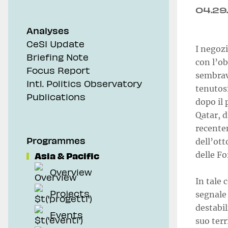
04.29
Analyses
CeSI Update
I negozi
Briefing Note
con l’ob
Focus Report
sembrav
Intl. Politics Observatory
tenutos
Publications
dopo il 
Qatar, d
recente
Programmes
dell’ot
Asia & Pacific
delle Fo
Overview
In tale 
Projects
segnale
destabil
Events
suo terr