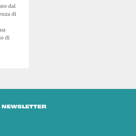
ate dal
enza di
gua
o di
E NEWSLETTER