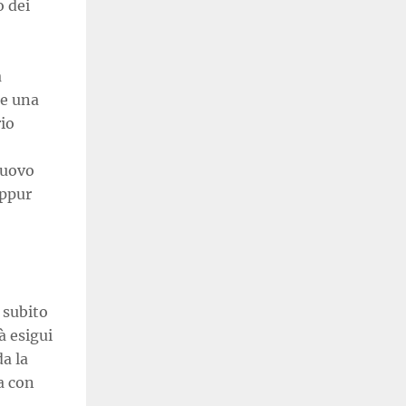
o dei
a
re una
rio
nuovo
eppur
 subito
à esigui
da la
a con