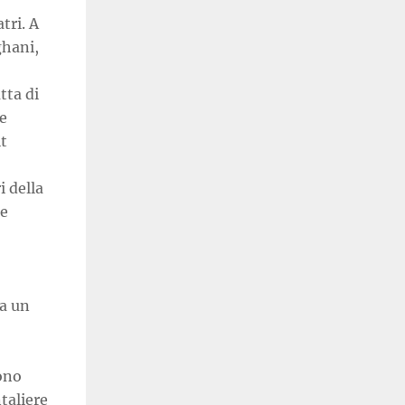
tri. A
ghani,
tta di
e
t
i della
le
ta un
ono
taliere