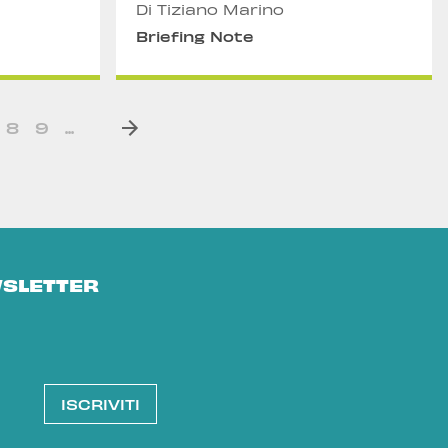
Di Tiziano Marino
Briefing Note
8
9
...
WSLETTER