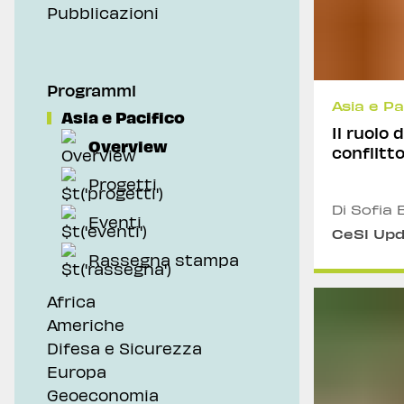
Pubblicazioni
Geoeconomia
Pubblicazioni
Programmi
Asia e Pa
Asia e Pacifico
Il ruolo 
Overview
conflitt
Progetti
Di Sofia 
Eventi
CeSI Up
Rassegna stampa
Africa
Americhe
Difesa e Sicurezza
Europa
Geoeconomia