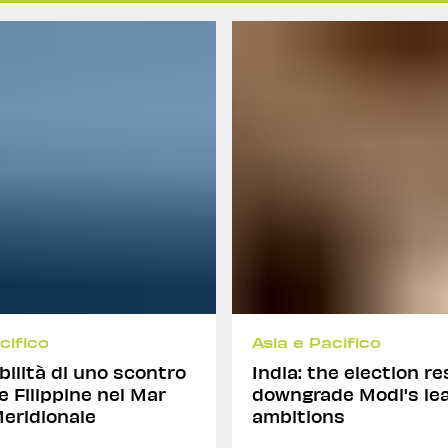
cifico
Asia e Pacifico
bilità di uno scontro
India: the election re
e Filippine nel Mar
downgrade Modi's le
eridionale
ambitions