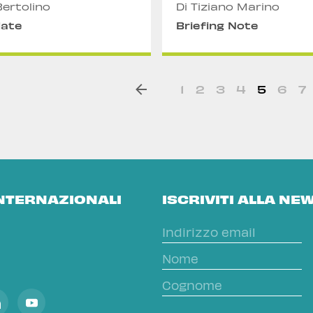
Bertolino
Di Tiziano Marino
date
Briefing Note
1
2
3
4
5
6
7
INTERNAZIONALI
ISCRIVITI ALLA NE