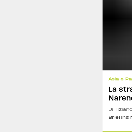
Asia e Pa
La str
Narend
Di Tizian
Briefing