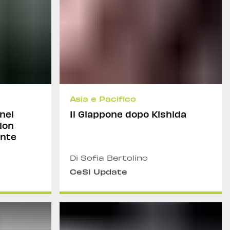
Asia e Pacifico
 nel
Il Giappone dopo Kishida
ion
ente
Di Sofia Bertolino
CeSI Update