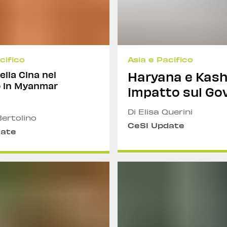
cifico
Asia e Pacifico
della Cina nel
Haryana e Kashmi
o in Myanmar
impatto sul Go
Di Elisa Querini
Bertolino
CeSI Update
date