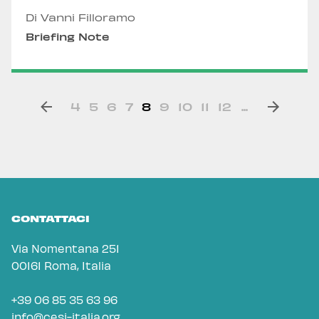
Di Vanni Filloramo
Briefing Note
4
5
6
7
8
9
10
11
12
...
CONTATTACI
Via Nomentana 251
00161 Roma, Italia
+39 06 85 35 63 96
info@cesi-italia.org