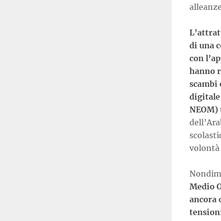
alleanze
L’attrat
di una 
con l’ap
hanno r
scambi 
digital
NEOM) t
dell’Ara
scolast
volontà 
Nondim
Medio O
ancora o
tension