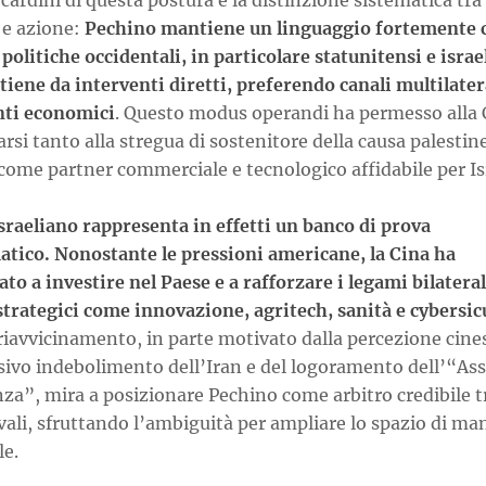
cardini di questa postura è la distinzione sistematica tra
 e azione:
Pechino mantiene un linguaggio fortemente c
 politiche occidentali, in particolare statunitensi e israe
tiene da interventi diretti, preferendo canali multilater
ti economici
. Questo modus operandi ha permesso alla 
rsi tanto alla stregua di sostenitore della causa palestin
come partner commerciale e tecnologico affidabile per Is
israeliano rappresenta in effetti un banco di prova
tico. Nonostante le pressioni americane, la Cina ha
to a investire nel Paese e a rafforzare i legami bilateral
 strategici come innovazione, agritech, sanità e cybersi
riavvicinamento, in parte motivato dalla percezione cine
sivo indebolimento dell’Iran e del logoramento dell’“Ass
za”, mira a posizionare Pechino come arbitro credibile t
ivali, sfruttando l’ambiguità per ampliare lo spazio di m
le.