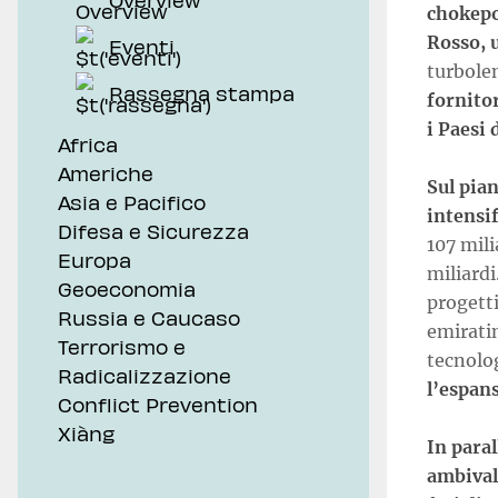
chokepo
Rosso, u
Eventi
turbole
Rassegna stampa
fornito
i Paesi 
Africa
Americhe
Sul pia
Asia e Pacifico
intensif
Difesa e Sicurezza
107 mili
Europa
miliardi
Geoeconomia
progetti
Russia e Caucaso
emiratin
Terrorismo e
tecnolog
Radicalizzazione
l’espan
Conflict Prevention
Xiàng
In para
ambival