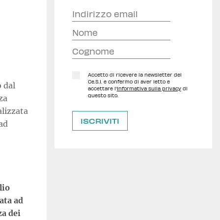
Accetto di ricevere la newsletter del
Ce.S.I. e confermo di aver letto e
 dal
accettare l'
Informativa sulla privacy
di
questo sito.
za
alizzata
oad
lio
ata ad
za dei