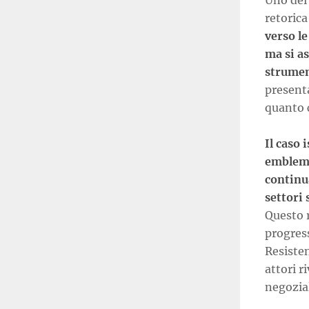
Uno dei 
retorica
verso le
ma si as
strumen
presenta
quanto 
Il caso 
emblema
continua
settori
Questo 
progres
Resisten
attori r
negozia