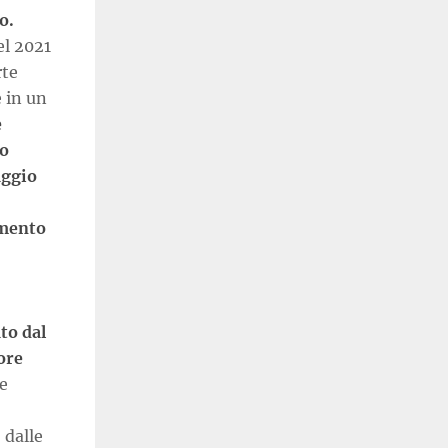
o.
el 2021
rte
 in un
e
do
aggio
imento
ato dal
ore
e
 dalle