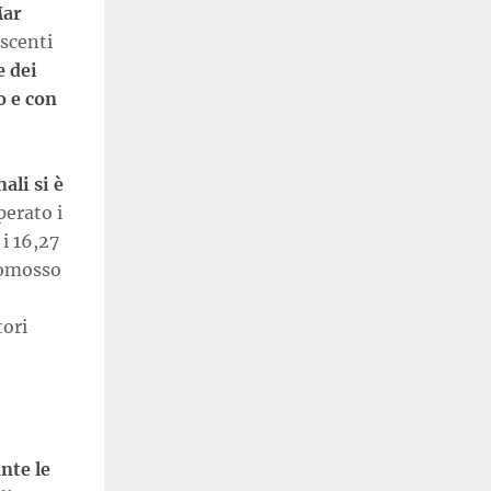
Mar
escenti
e dei
o e con
ali si è
perato i
 i 16,27
romosso
tori
nte le