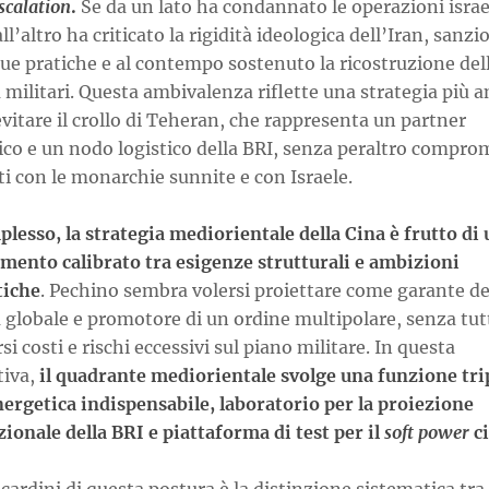
scalation
.
Se da un lato ha condannato le operazioni israe
ll’altro ha criticato la rigidità ideologica dell’Iran, sanz
ue pratiche e al contempo sostenuto la ricostruzione del
 militari. Questa ambivalenza riflette una strategia più 
evitare il crollo di Teheran, che rappresenta un partner
ico e un nodo logistico della BRI, senza peraltro compro
ti con le monarchie sunnite e con Israele.
lesso, la strategia mediorientale della Cina è frutto di
amento calibrato tra esigenze strutturali e ambizioni
tiche
. Pechino sembra volersi proiettare come garante de
à globale e promotore di un ordine multipolare, senza tut
i costi e rischi eccessivi sul piano militare. In questa
tiva,
il quadrante mediorientale svolge una funzione trip
nergetica indispensabile, laboratorio per la proiezione
ionale della BRI e piattaforma di test per il
soft power
ci