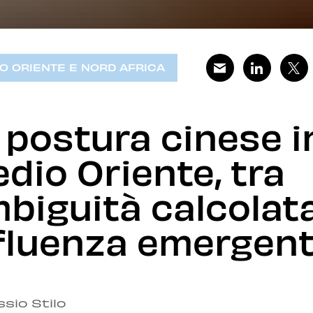
O ORIENTE E NORD AFRICA
 postura cinese i
dio Oriente, tra
biguità calcolat
fluenza emergen
ssio Stilo