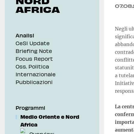
NORD
07.08
AFRICA
Negli ul
Analisi
signifi
CeSI Update
abbando
Briefing Note
contrad
Focus Report
conflitt
Oss. Politica
statunit
Internazionale
a tutela
Pubblicazioni
Initiati
respons
La centr
Programmi
conferma
Medio Oriente e Nord
importa
Africa
aumenta
Overview