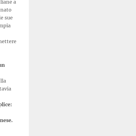
liane a
ionato
le sue
ampia
mettere
 un
lla
tavia
lice:
nese.