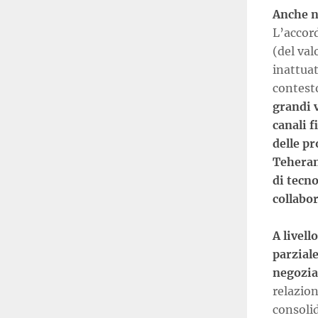
Anche n
L’accor
(del val
inattuat
contesto
grandi v
canali f
delle p
Teheran
di tecno
collabo
A livell
parzial
negozia
relazion
consoli