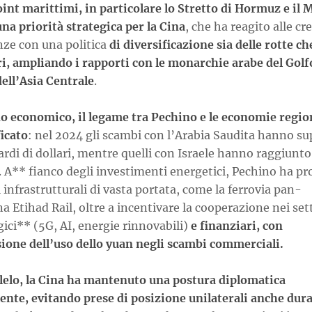
int marittimi, in particolare lo Stretto di Hormuz e il 
na priorità strategica per la Cina
, che ha reagito alle cr
nze con una politica
di diversificazione sia delle rotte ch
ri, ampliando i rapporti con le monarchie arabe del Golf
dell’Asia Centrale
.
no economico, il legame tra Pechino e le economie region
icato
: nel 2024 gli scambi con l’Arabia Saudita hanno su
ardi di dollari, mentre quelli con Israele hanno raggiunto
. A** fianco degli investimenti energetici, Pechino ha p
 infrastrutturali di vasta portata, come la ferrovia pan-
a Etihad Rail, oltre a incentivare la cooperazione nei set
ici** (5G, AI, energie rinnovabili)
e finanziari, con
sione dell’uso dello yuan negli scambi commerciali.
llelo, la Cina ha mantenuto una postura diplomatica
ente, evitando prese di posizione unilaterali anche dura