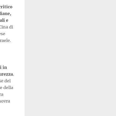
ritico
liane,
ali e
Cina di
ese
raele.
i in
curezza
.
se del
e della
ra
anovra