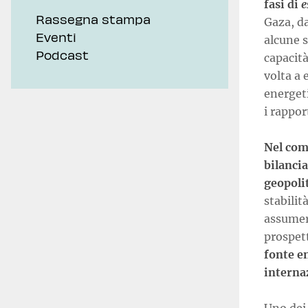
fasi di
e
Rassegna stampa
Gaza, da
Eventi
alcune s
Podcast
capacità
volta a 
energet
i rappor
Nel comp
bilanci
geopoli
stabilit
assumers
prospet
fonte e
internaz