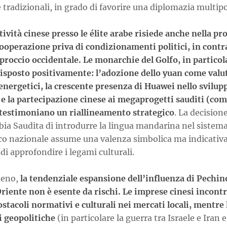
 tradizionali, in grado di favorire una diplomazia multipo
tività cinese presso le élite arabe risiede anche nella p
cooperazione priva di condizionamenti politici, in contr
proccio occidentale. Le monarchie del Golfo, in particol
isposto positivamente: l’adozione dello yuan come valut
energetici, la crescente presenza di Huawei nello svilup
e e la partecipazione cinese ai megaprogetti sauditi (co
estimoniano un riallineamento strategico
. La decision
bia Saudita di introdurre la lingua mandarina nel sistem
ico nazionale assume una valenza simbolica ma indicativa
di approfondire i legami culturali.
eno,
la tendenziale espansione dell’influenza di Pechin
riente non è esente da rischi. Le imprese cinesi incont
stacoli normativi e culturali nei mercati locali, mentre 
i geopolitiche
(in particolare la guerra tra Israele e Iran e