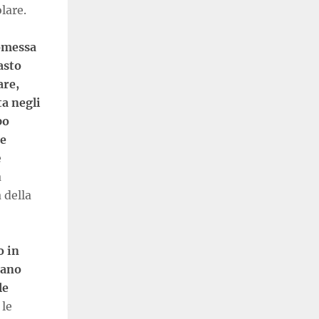
lare.
romessa
asto
are,
a negli
po
me
e
a
 della
o in
rano
le
 le