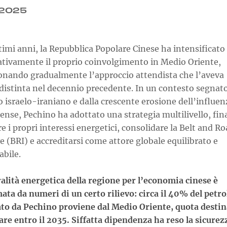
.2025
timi anni, la Repubblica Popolare Cinese ha intensificato
cativamente il proprio coinvolgimento in Medio Oriente,
nando gradualmente l’approccio attendista che l’aveva
distinta nel decennio precedente. In un contesto segnato
o israelo-iraniano e dalla crescente erosione dell’influen
ense, Pechino ha adottato una strategia multilivello, fin
re i propri interessi energetici, consolidare la Belt and R
ve (BRI) e accreditarsi come attore globale equilibrato e
abile.
alità energetica della regione per l’economia cinese è
ta da numeri di un certo rilievo: circa il 40% del petro
to da Pechino proviene dal Medio Oriente, quota destin
re entro il 2035.
Siffatta dipendenza ha reso la sicurez