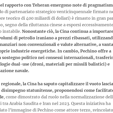
el rapporto con Teheran emergono note di pragmatism
do di partenariato strategico venticinquennale firmato n
ore teorico di 400 miliardi di dollari) è rimasto in gran pa
o, segno della riluttanza cinese a esporsi eccessivamente
 instabile.
Nonostante ciò, la Cina continua a importar
olumi di petrolio iraniano a prezzi ribassati, utilizzan
inanziari non convenzionali e valute alternative, a vant
roprie industrie energetiche. In cambio, Pechino offre a
 sostegno politico nei consessi internazionali, trasfer
logie dual-use (droni, materiali per missili balistici) e
razione navale.
o regionale, la Cina ha saputo capitalizzare il vuoto lasci
e disimpegno statunitense, proponendosi come facilitat
le
, come dimostrato dal ruolo nella normalizzazione dell
i tra Arabia Saudita e Iran nel 2023. Questa iniziativa ha
dato l’immagine di Pechino come attore terzo, svincolato