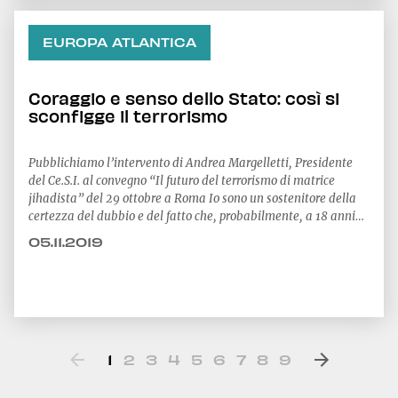
EUROPA ATLANTICA
Coraggio e senso dello Stato: così si
sconfigge il terrorismo
Pubblichiamo l’intervento di Andrea Margelletti, Presidente
del Ce.S.I. al convegno “Il futuro del terrorismo di matrice
jihadista” del 29 ottobre a Roma Io sono un sostenitore della
certezza del dubbio e del fatto che, probabilmente, a 18 anni
dall’11 settembre, a fronte di innumerevoli e importanti
05.11.2019
successi nel campo della prevenzione, ma riconoscendo che ci
troviamo di fronte ad una gala
1
2
3
4
5
6
7
8
9