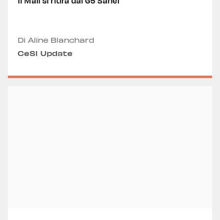
Il Mali si ritira dal G5 Sahel
Di Aline Blanchard
CeSI Update