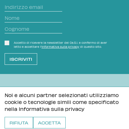
Accetto di ricevere la newsletter del Ce.S.I. e confermo di aver
letto e accettare l'
Informativa sulla privacy
di questo sito.
L'OVVIO NON È MAI SCONTATO
Noi e alcuni partner selezionati utilizziamo
cookie o tecnologie simili come specificato
Informativa sulla privacy
Tutti i contenuti di questa pagina sono distribuiti con
nella
Informativa sulla privacy
licenza Creative Commons Attribuzione - Condividi allo
stesso modo 3.0 Unported
RIFIUTA
ACCETTA