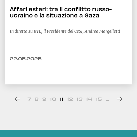
Affari esteri: tra il conflitto russo-
ucraino e la situazione a Gaza
In diretta su RTL, il Presidente del CeSI, Andrea Margelletti
22.05.2025
7
8
9
10
11
12
13
14
15
...