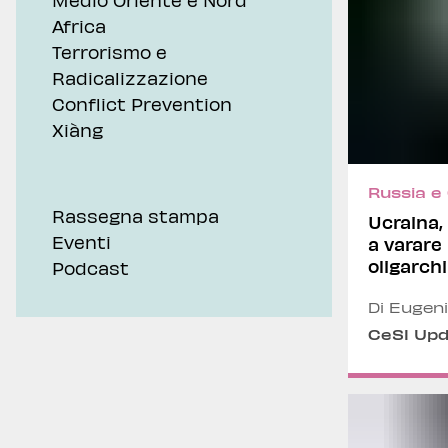
Africa
Terrorismo e
Radicalizzazione
Conflict Prevention
Xiàng
Russia e
Rassegna stampa
Ucraina,
Eventi
a varare
oligarchi
Podcast
Di Eugeni
CeSI Up