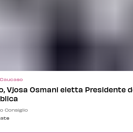
 Caucaso
, Vjosa Osmani eletta Presidente d
blica
o Consiglio
date