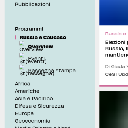
Pubblicazioni
Geoeconomia
Pubblicazioni
Programmi
Russia e
Russia e Caucaso
Elezioni
Overview
Russia, i
mantiene
Eventi
consenso
Di Giada 
Rassegna stampa
CeSI Up
Africa
Americhe
Asia e Pacifico
Difesa e Sicurezza
Europa
Geoeconomia
Medio Oriente e Nord