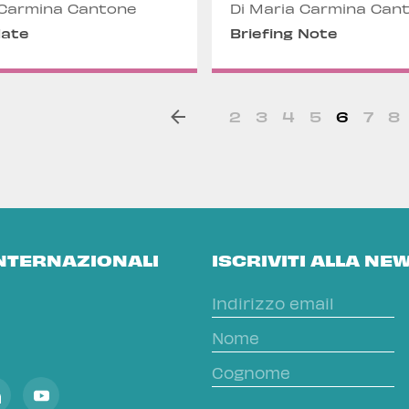
 Carmina Cantone
Di Maria Carmina Can
date
Briefing Note
2
3
4
5
6
7
8
INTERNAZIONALI
ISCRIVITI ALLA NE