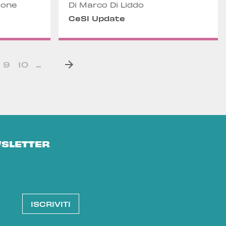
tone
Di Marco Di Liddo
CeSI Update
9
10
...
WSLETTER