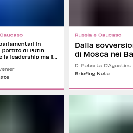
 Caucaso
Russia e Caucaso
 parlamentari in
Dalla sovversio
l partito di Putin
di Mosca nei Ba
 la leadership ma il
 è in calo
Di Roberta D'Agostino
Venier
Briefing Note
date