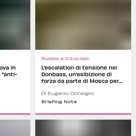
Russia e Caucaso
ova in
L’escalation di tensione nel
 “anti-
Donbass, un’esibizione di
forza da parte di Mosca per
mandare un avvertimento
agli USA e alla NATO
Di Eugenio Consiglio
Briefing Note