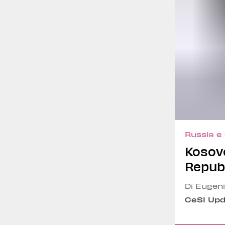
Russia e
Kosovo
Repub
Di Eugeni
CeSI Up