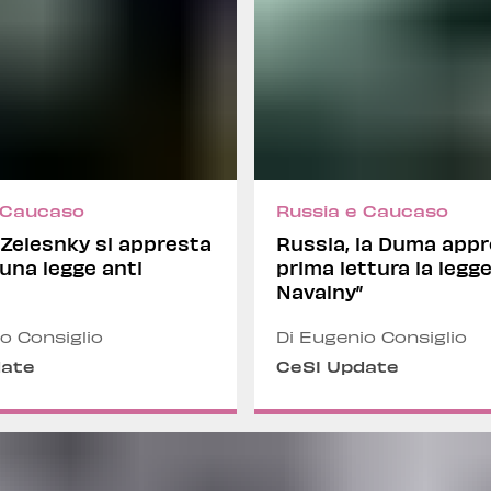
 Caucaso
Russia e Caucaso
 Zelesnky si appresta
Russia, la Duma appr
 una legge anti
prima lettura la legge
Navalny”
o Consiglio
Di Eugenio Consiglio
date
CeSI Update