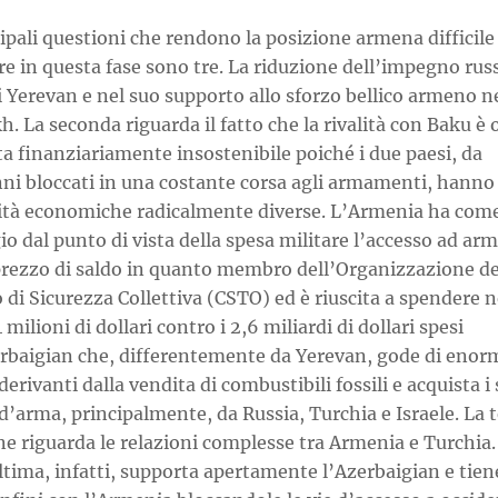
ipali questioni che rendono la posizione armena difficile
e in questa fase sono tre. La riduzione dell’impegno rus
i Yerevan e nel suo supporto allo sforzo bellico armeno n
. La seconda riguarda il fatto che la rivalità con Baku è
a finanziariamente insostenibile poiché i due paesi, da
nni bloccati in una costante corsa agli armamenti, hanno
lità economiche radicalmente diverse. L’Armenia ha com
o dal punto di vista della spesa militare l’accesso ad a
 prezzo di saldo in quanto membro dell’Organizzazione de
 di Sicurezza Collettiva (CSTO) ed è riuscita a spendere 
 milioni di dollari contro i 2,6 miliardi di dollari spesi
erbaigian che, differentemente da Yerevan, gode di enor
derivanti dalla vendita di combustibili fossili e acquista i
d’arma, principalmente, da Russia, Turchia e Israele. La 
e riguarda le relazioni complesse tra Armenia e Turchia.
tima, infatti, supporta apertamente l’Azerbaigian e tien