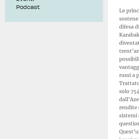
Podcast
Le princ
sostener
difesa d
Karabakh
diventat
trent’a
possibi
vantaggi
russi a
Trattato
solo 754
dall’Az
rendite 
sistemi 
question
Quest’ul