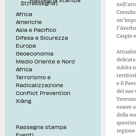
nell’att
Cremlino
Africa
un’impo
Americhe
l’Azerb
Asia e Pacifico
Caspio e
Difesa e Sicurezza
Europa
Attualm
Geoeconomia
delicata
Medio Oriente e Nord
subita n
Africa
territor
Terrorismo e
e il Pae
Radicalizzazione
del suo 
Conflict Prevention
Yerevan 
Xiàng
essere a
della s
questio
Rassegna stampa
regione
Eventi