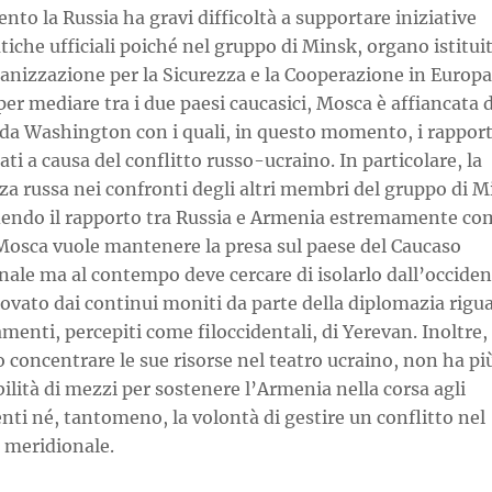
to la Russia ha gravi difficoltà a supportare iniziative
iche ufficiali poiché nel gruppo di Minsk, organo istitui
anizzazione per la Sicurezza e la Cooperazione in Europa
er mediare tra i due paesi caucasici, Mosca è affiancata 
e da Washington con i quali, in questo momento, i rappor
ati a causa del conflitto russo-ucraino. In particolare, la
za russa nei confronti degli altri membri del gruppo di 
dendo il rapporto tra Russia e Armenia estremamente co
Mosca vuole mantenere la presa sul paese del Caucaso
ale ma al contempo deve cercare di isolarlo dall’occiden
vato dai continui moniti da parte della diplomazia rigua
menti, percepiti come filoccidentali, di Yerevan. Inoltre
concentrare le sue risorse nel teatro ucraino, non ha più
ilità di mezzi per sostenere l’Armenia nella corsa agli
ti né, tantomeno, la volontà di gestire un conflitto nel
 meridionale.