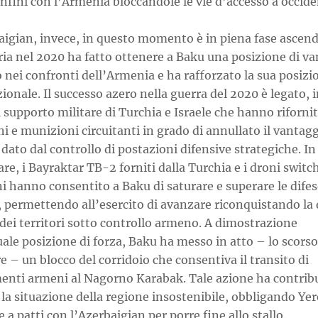
onfini con l’Armenia bloccandole le vie d’accesso a occide
aigian, invece, in questo momento è in piena fase ascen
ria nel 2020 ha fatto ottenere a Baku una posizione di v
 nei confronti dell’Armenia e ha rafforzato la sua posizi
ionale. Il successo azero nella guerra del 2020 è legato, i
l supporto militare di Turchia e Israele che hanno riforni
i e munizioni circuitanti in grado di annullato il vantag
ato dal controllo di postazioni difensive strategiche. In
are, i Bayraktar TB-2 forniti dalla Turchia e i droni swit
ni hanno consentito a Baku di saturare e superare le dife
 permettendo all’esercito di avanzare riconquistando la 
 dei territori sotto controllo armeno. A dimostrazione
uale posizione di forza, Baku ha messo in atto – lo scorso
 – un blocco del corridoio che consentiva il transito di
menti armeni al Nagorno Karabak. Tale azione ha contribu
la situazione della regione insostenibile, obbligando Ye
 a patti con l’Azerbaigian per porre fine allo stallo.