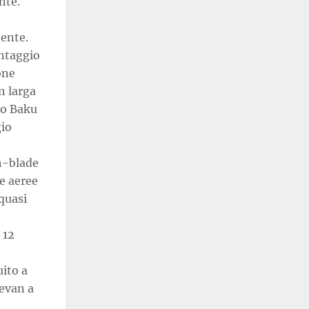
nte.
dente.
antaggio
one
n larga
to Baku
gio
ch-blade
se aeree
quasi
 12
ito a
revan a