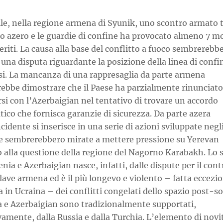
ile, nella regione armena di Syunik, uno scontro armato 
to azero e le guardie di confine ha provocato almeno 7 mo
feriti. La causa alla base del conflitto a fuoco sembrerebb
 una disputa riguardante la posizione della linea di confin
si. La mancanza di una rappresaglia da parte armena
ebbe dimostrare che il Paese ha parzialmente rinunciato
si con l’Azerbaigian nel tentativo di trovare un accordo
ico che fornisca garanzie di sicurezza. Da parte azera
cidente si inserisce in una serie di azioni sviluppate negl
e sembrerebbero mirate a mettere pressione su Yerevan
o alla questione della regione del Nagorno Karabakh. Lo 
nia e Azerbaigian nasce, infatti, dalle dispute per il cont
lave armena ed è il più longevo e violento – fatta eccezi
a in Ucraina – dei conflitti congelati dello spazio post-so
 e Azerbaigian sono tradizionalmente supportati,
vamente, dalla Russia e dalla Turchia. L’elemento di novi