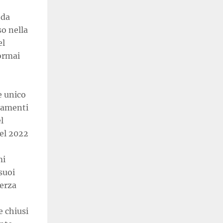
 da
so nella
el
 ormai
e unico
rmamenti
l
nel 2022
mi
 suoi
terza
e chiusi