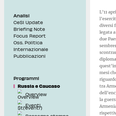
L’11 apr
Analisi
l’eserci
CeSI Update
diversi 
Briefing Note
legata a
Focus Report
due Pae
Oss. Politica
sembrer
Internazionale
scontrar
Pubblicazioni
diplomat
quest’in
mesi ch
Programmi
riguard
Russia e Caucaso
tra Arme
dell’enc
Overview
la guerr
Eventi
Armenia
rispetti
Rassegna stampa