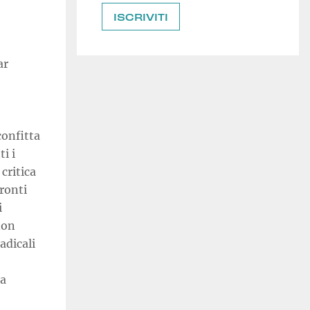
ar
confitta
i i
critica
fronti
i
non
adicali
la