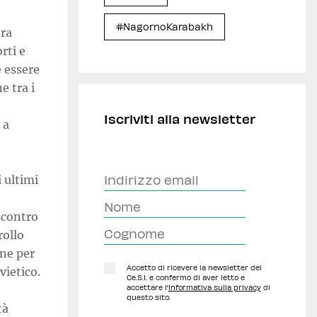
#NagornoKarabakh
tra
rti e
e essere
e tra i
Iscriviti alla newsletter
 a
i ultimi
scontro
rollo
one per
Accetto di ricevere la newsletter del
vietico.
Ce.S.I. e confermo di aver letto e
accettare l'
Informativa sulla privacy
di
questo sito.
tà