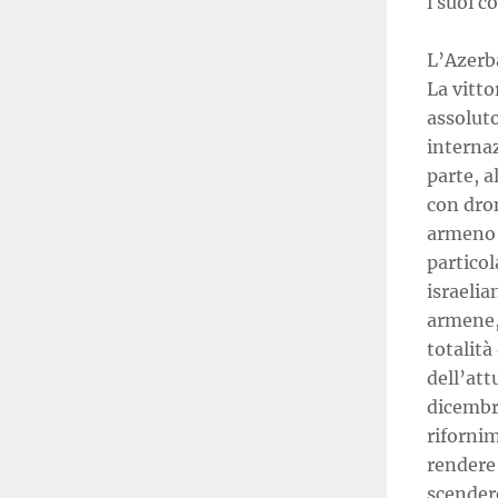
i suoi c
L’Azerb
La vitto
assoluto
internaz
parte, a
con dron
armeno d
particol
israelia
armene,
totalità
dell’att
dicembre
riforni
rendere 
scendere