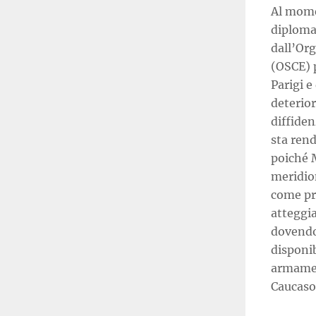
Al momen
diplomat
dall’Org
(OSCE) p
Parigi 
deterior
diffiden
sta ren
poiché 
meridion
come pro
atteggia
dovendo 
disponib
armamen
Caucaso