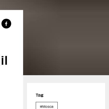
il
Tag
#Mosca