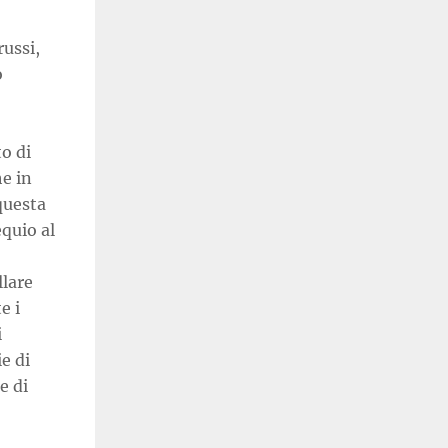
russi,
o
o di
he in
questa
quio al
llare
e i
i
e di
e di