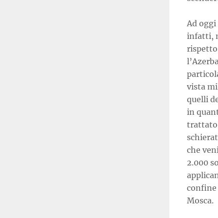
Ad oggi 
infatti,
rispetto
l’Azerba
particol
vista mi
quelli d
in quan
trattato
schiera
che veni
2.000 so
applica
confine 
Mosca.