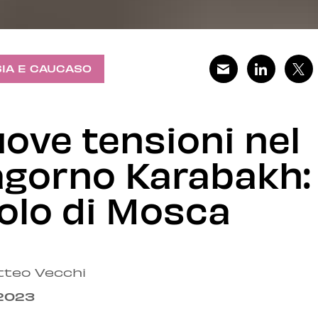
IA E CAUCASO
ove tensioni nel
gorno Karabakh: 
olo di Mosca
tteo Vecchi
.2023