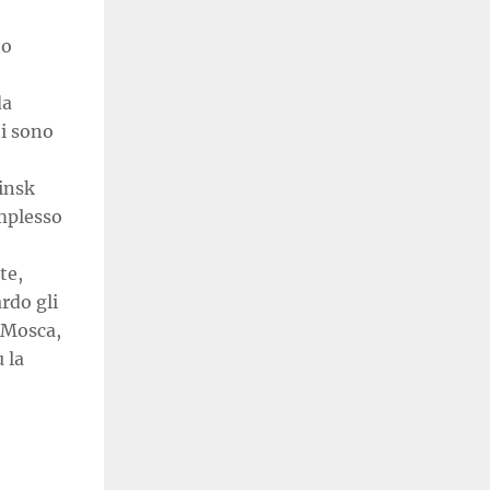
to
da
ti sono
Minsk
mplesso
te,
rdo gli
, Mosca,
 la