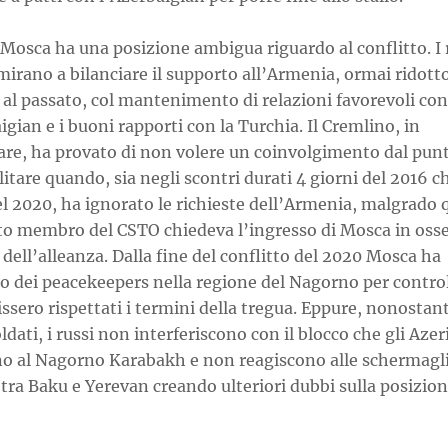
Mosca ha una posizione ambigua riguardo al conflitto. I 
 mirano a bilanciare il supporto all’Armenia, ormai ridott
 al passato, col mantenimento di relazioni favorevoli con
igian e i buoni rapporti con la Turchia. Il Cremlino, in
are, ha provato di non volere un coinvolgimento dal punt
litare quando, sia negli scontri durati 4 giorni del 2016 c
el 2020, ha ignorato le richieste dell’Armenia, malgrado 
to membro del CSTO chiedeva l’ingresso di Mosca in osse
 dell’alleanza. Dalla fine del conflitto del 2020 Mosca ha
to dei peacekeepers nella regione del Nagorno per contro
ssero rispettati i termini della tregua. Eppure, nonostant
ldati, i russi non interferiscono con il blocco che gli Azer
no al Nagorno Karabakh e non reagiscono alle schermagli
tra Baku e Yerevan creando ulteriori dubbi sulla posizion