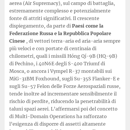
aerea (Air Supremacy), sul campo di battaglia,
estremamente complesso e potenzialmente
fonte di attriti significativi. Il crescente
dispiegamento, da parte di
Paesi come la
Federazione Russa e la Repubblica Popolare
Cinese
, di vettori terra-aria ed aria-aria sempre
più veloci e con portate di centinaia di
chilometri, quali i missili Hóng Qí-9B (HQ-9B)
di Pechino, i 40N6E degli S-400 Triumf di
Mosca, o ancora i Vympel R-37 montabili sui
MiG-31BM Foxhound, sugli Su-35S Flanker-E e
sugli Su-57 Felon delle Forze Aerospaziali russe,
tende inoltre ad incrementare sensibilmente il
rischio di perdite, riducendo la penetrabilità di
taluni spazi aerei. L’affermarsi poi del concetto
di Multi-Domain Operations ha rafforzato
l’esigenza di disporre di assetti altamente