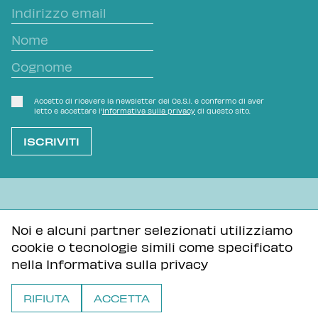
Accetto di ricevere la newsletter del Ce.S.I. e confermo di aver
letto e accettare l'
Informativa sulla privacy
di questo sito.
L'OVVIO NON È MAI SCONTATO
Noi e alcuni partner selezionati utilizziamo
cookie o tecnologie simili come specificato
Informativa sulla privacy
Tutti i contenuti di questa pagina sono distribuiti con
nella
Informativa sulla privacy
licenza Creative Commons Attribuzione - Condividi allo
stesso modo 3.0 Unported
RIFIUTA
ACCETTA