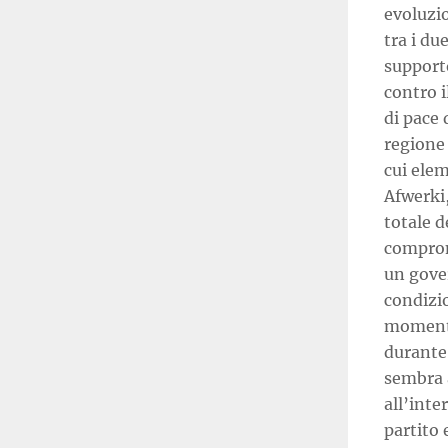
evoluzio
tra i du
support
contro i
di pace 
regione 
cui elem
Afwerki,
totale d
comprome
un gov
condizio
momento
durante 
sembra a
all’inte
partito 