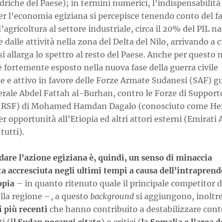
idriche del Paese); in termini numerici, l’indispensabilità
er l’economia egiziana si percepisce tenendo conto del f
l’agricoltura al settore industriale, circa il 20% del PIL n
 dalle attività nella zona del Delta del Nilo, arrivando a ci
i allarga lo spettro al resto del Paese. Anche per questo 
 è fortemente esposto nella nuova fase della guerra civile
e e attivo in favore delle Forze Armate Sudanesi (SAF) g
erale Abdel Fattah al-Burhan, contro le Forze di Support
(RSF) di Mohamed Hamdan Dagalo (conosciuto come He
er opportunità all’Etiopia ed altri attori esterni (Emirati 
tutti).
dare l’azione egiziana è, quindi, un senso di minaccia
ta accresciuta negli ultimi tempi a causa dell’intrapren
opia
– in quanto ritenuto quale il principale competitor d
lla regione –, a questo
background
si aggiungono, inoltre
 più recenti
che hanno contribuito a destabilizzare conte