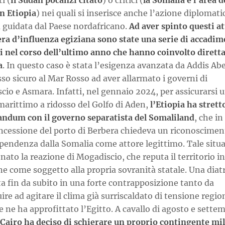
i (
il Sudan pocanzi citato
) o critici (
la Somalia e l’area d
n Etiopia
) nei quali si inserisce anche l’azione diplomati
a guidata dal Paese nordafricano.
Ad aver spinto questi at
era d’influenza egiziana sono state una serie di accadim
i nel corso dell’ultimo anno che hanno coinvolto diret
a
. In questo caso è stata l’esigenza avanzata da Addis Ab
so sicuro al Mar Rosso ad aver allarmato i governi di
io e Asmara. Infatti, nel gennaio 2024, per assicurarsi 
marittimo a ridosso del Golfo di Aden,
l’Etiopia ha strett
dum con il governo separatista del Somaliland
, che i
ncessione del porto di Berbera chiedeva un riconosciment
ipendenza dalla Somalia come attore legittimo. Tale situ
nato la reazione di Mogadiscio, che reputa il territorio in
e come soggetto alla propria sovranità statale. Una diat
ta fin da subito in una forte contrapposizione tanto da
ire ad agitare il clima già surriscaldato di tensione regio
e ne ha approfittato l’Egitto. A cavallo di agosto e sette
l Cairo ha deciso di schierare un proprio contingente mil