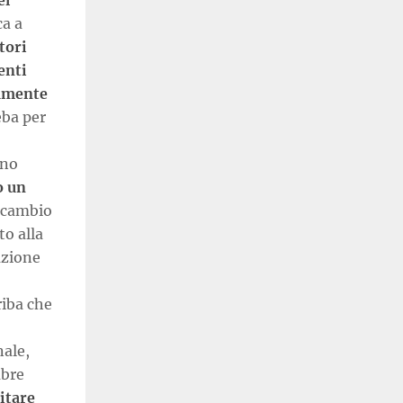
el
ca a
tori
enti
tamente
eba per
uno
o un
n cambio
o alla
azione
riba che
nale,
mbre
itare