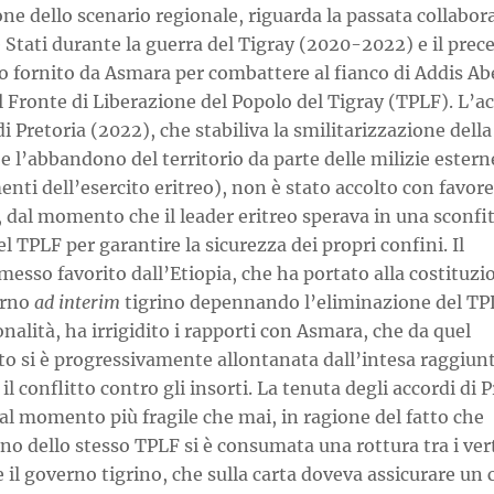
ne dello scenario regionale, riguarda la passata collabor
e Stati durante la guerra del Tigray (2020-2022) e il pre
o fornito da Asmara per combattere al fianco di Addis A
l Fronte di Liberazione del Popolo del Tigray (TPLF). L’a
di Pretoria (2022), che stabiliva la smilitarizzazione della
e l’abbandono del territorio da parte delle milizie estern
enti dell’esercito eritreo), non è stato accolto con favor
 dal momento che il leader eritreo sperava in una sconfi
el TPLF per garantire la sicurezza dei propri confini. Il
sso favorito dall’Etiopia, che ha portato alla costituzi
erno
ad interim
tigrino depennando l’eliminazione del TP
nalità, ha irrigidito i rapporti con Asmara, che da quel
 si è progressivamente allontanata dall’intesa raggiun
il conflitto contro gli insorti. La tenuta degli accordi di 
l momento più fragile che mai, in ragione del fatto che
rno dello stesso TPLF si è consumata una rottura tra i vert
e il governo tigrino, che sulla carta doveva assicurare un 