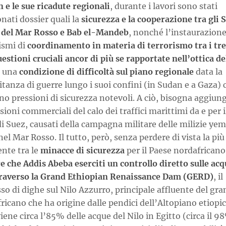
 e le sue ricadute regionali
, durante i lavori sono stati
nati dossier quali la
sicurezza e la cooperazione tra gli S
i del Mar Rosso e Bab el-Mandeb
, nonché l’instaurazione
smi di
coordinamento in materia di terrorismo tra i tre
estioni cruciali ancor di più se rapportate nell’ottica de
e una
condizione di difficoltà sul piano regionale
data la
anza di guerre lungo i suoi confini (in Sudan e a Gaza) 
no pressioni di sicurezza notevoli. A ciò, bisogna aggiung
sioni commerciali del calo dei traffici marittimi da e per i
i Suez, causati della campagna militare delle milizie ye
el Mar Rosso. Il tutto, però, senza perdere di vista la più
nte tra le
minacce di sicurezza
per il Paese nordafricano
 che Addis Abeba eserciti un controllo diretto sulle acq
traverso la Grand Ethiopian Renaissance Dam (GERD)
, il
o di dighe sul Nilo Azzurro, principale affluente del gr
ricano che ha origine dalle pendici dell’Altopiano etiopi
iene circa l’85% delle acque del Nilo in Egitto (circa il 9