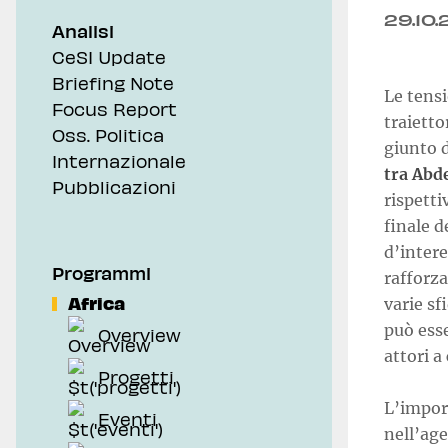
29.10
Analisi
CeSI Update
Briefing Note
Le tensi
Focus Report
traietto
Oss. Politica
giunto 
Internazionale
tra Abd
Pubblicazioni
rispetti
finale 
d’intere
Programmi
rafforza
Africa
varie sf
può esse
Overview
attori 
Progetti
L’import
Eventi
nell’age