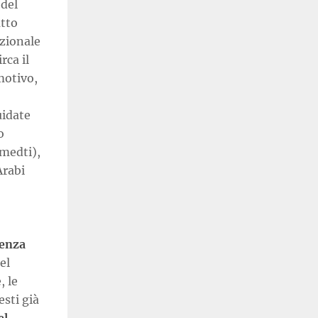
 del
atto
azionale
rca il
motivo,
uidate
o
medti),
Arabi
denza
el
, le
sti già