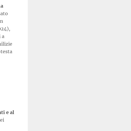
ia
nato
on
024),
 a
ilizie
otesta
ti e al
ei