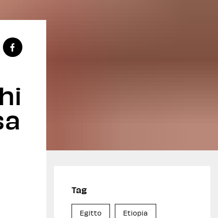
hi
sa
Tag
Egitto
Etiopia