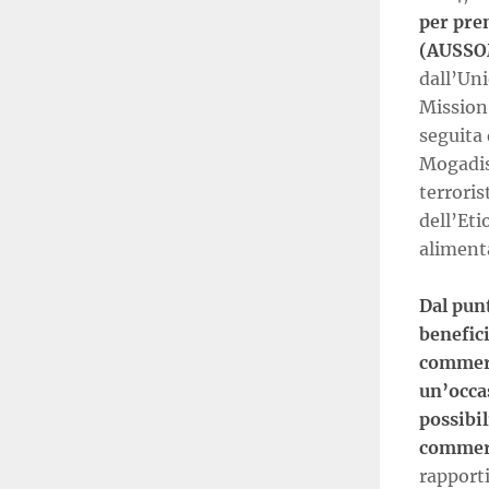
per pre
(AUSSO
dall’Uni
Mission
seguita 
Mogadisc
terroris
dell’Eti
aliment
Dal punt
benefici
commerc
un’occas
possibil
commerc
rapporti