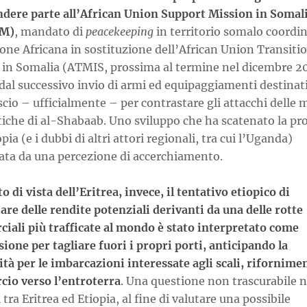
ndere parte all’African Union Support Mission in Somal
M)
, mandato di
peacekeeping
in territorio somalo coordi
one Africana in sostituzione dell’African Union Transiti
 in Somalia (ATMIS, prossima al termine nel dicembre 2
dal successivo invio di armi ed equipaggiamenti destinati
io – ufficialmente – per contrastare gli attacchi delle m
tiche di al-Shabaab. Uno sviluppo che ha scatenato la pr
opia (e i dubbi di altri attori regionali, tra cui l’Uganda)
ata da una percezione di accerchiamento.
o di vista dell’Eritrea, invece, il tentativo etiopico di
are delle rendite potenziali derivanti da una delle rotte
iali più trafficate al mondo è stato interpretato come
ione per tagliare fuori i propri porti, anticipando la
ità per le imbarcazioni interessate agli scali, rifornimen
io verso l’entroterra
. Una questione non trascurabile n
 tra Eritrea ed Etiopia, al fine di valutare una possibile