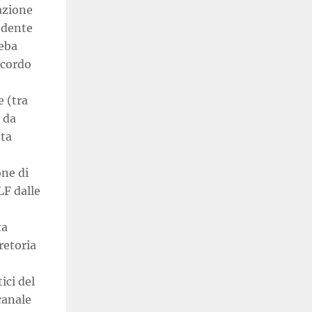
azione
cedente
beba
ccordo
e (tra
e da
tta
one di
LF dalle
ta
Pretoria
ici del
canale