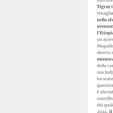
fratturat
Tigray i
tenagli
nella sf
avvenut
l’Etiopi
un acces
Mogadisc
sbocco 
memoran
della co
sua ind
ha scate
question
è sfocia
contribu
del qual
2024,
i