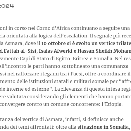
.2024
oni in corso nel Corno d’Africa continuano a seguire una
ria orientata alla logica dell’escalation. Il segnale più rec
da Asmara, dove
il 10 ottobre si è svolto un vertice trilat
el Fattah al-Sisi, Isaias Afwerki e Hassan Sheikh Moha
vamente Capi di Stato di Egitto, Eritrea e Somalia. Nel r
dell’incontro le parti hanno sottolineato una comunanza
ssi nel rafforzare i legami tra i Paesi, oltre a coordinare il
mento delle istituzioni statali e militari somale per “aff
ide interne ed esterne”. La rilevanza di questa intesa reg
re valutata considerando gli elementi che hanno portato 
a convergere contro un comune concorrente: l’Etiopia.
anza del vertice di Asmara, infatti, si definisce anche
nda dei temi affrontati: oltre alla
situazione in Somalia
,