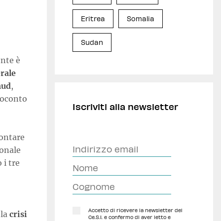
Eritrea
Somalia
Sudan
ente è
erale
mud
,
esoconto
Iscriviti alla newsletter
rontare
ionale
i tre
Accetto di ricevere la newsletter del
 la
crisi
Ce.S.I. e confermo di aver letto e