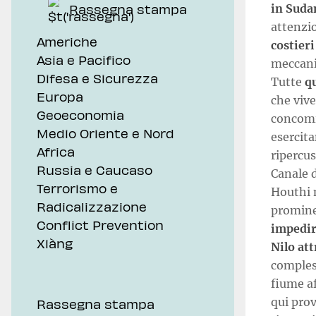
Rassegna stampa
in Sudan
attenzio
Americhe
costier
Asia e Pacifico
meccani
Difesa e Sicurezza
Tutte
qu
Europa
che viv
Geoeconomia
concomit
Medio Oriente e Nord
esercita
Africa
ripercus
Russia e Caucaso
Canale d
Terrorismo e
Houthi n
Radicalizzazione
promine
Conflict Prevention
impedire
Xiàng
Nilo at
compless
fiume af
qui prov
Rassegna stampa