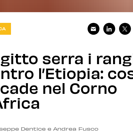
CA
Egitto serra i rang
ntro l’Etiopia: co
cade nel Corno
Africa
useppe Dentice e Andrea Fusco