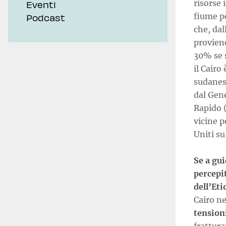
risorse 
Eventi
fiume p
Podcast
che, dal
proviene
30% se s
il Cairo
sudanes
dal Gen
Rapido 
vicine p
Uniti su 
Se a gui
percepi
dell’Eti
Cairo ne
tensioni