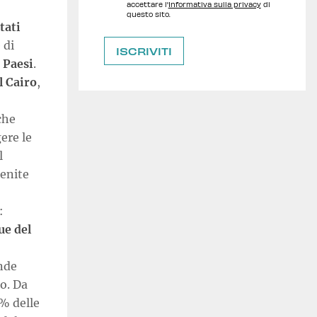
accettare l'
Informativa sulla privacy
di
questo sito.
tati
 di
 Paesi
.
l Cairo
,
che
ere le
l
menite
:
ue del
ande
co. Da
8% delle