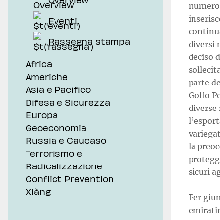
numerose
inserisc
Eventi
continu
Rassegna stampa
diversi
deciso d
Africa
sollecit
Americhe
parte de
Asia e Pacifico
Golfo P
Difesa e Sicurezza
diverse
Europa
l’esport
Geoeconomia
variegat
Russia e Caucaso
la preoc
Terrorismo e
protegge
Radicalizzazione
sicuri ag
Conflict Prevention
Xiàng
Per giun
emiratin