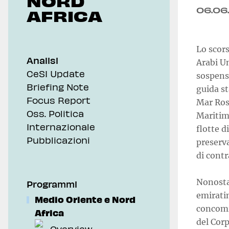
NORD
06.06
AFRICA
Lo scors
Analisi
Arabi U
CeSI Update
sospensi
Briefing Note
guida st
Focus Report
Mar Ros
Oss. Politica
Maritime
Internazionale
flotte d
Pubblicazioni
preserva
di contr
Nonostan
Programmi
emiratin
Medio Oriente e Nord
concomit
Africa
del Corp
Overview