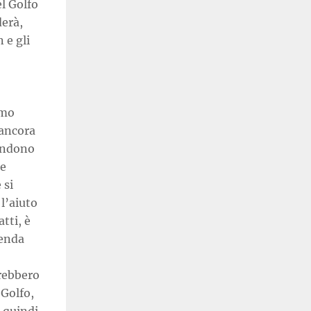
el Golfo
derà,
 e gli
smo
 ancora
tendono
le
 si
 l’aiuto
tti, è
cenda
trebbero
Golfo,