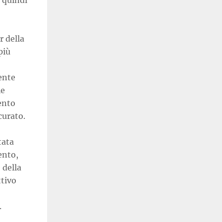
 quindi
r della
più
ente
ie
ento
curato.
tata
ento,
 della
ttivo
.