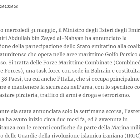
.2023
o mercoledì 31 maggio, il Ministro degli Esteri degli Emir
niti Abdullah bin Zayed al-Nahyan ha annunciato la
one della partecipazione dello Stato emiratino alla coali
atunitense che opera nelle aree marittime Golfo Persico 
so. Si tratta delle Forze Marittime Combinate (Combine
 Forces), una task force con sede in Bahrain e costituita
i 38 Paesi, tra cui anche l’Italia, che si occupa principalm
re e mantenere la sicurezza nell’area, con lo specifico 
astare pirateria, traffico di armi e droga e terrorismo.
te sia stata annunciata solo la settimana scorsa, l’aste
a ha avuto inizio circa due mesi fa, ed è avvenuta in
anza con le recenti confische da parte della Marina mili
o delle Guardie della rivoluzione islamica iraniana (IRGC)