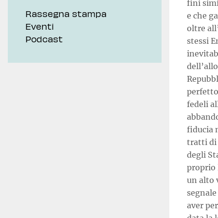
fini sim
Rassegna stampa
e che ga
Eventi
oltre al
Podcast
stessi E
inevitab
dell’all
Repubbl
perfett
fedeli 
abbando
fiducia 
tratti d
degli St
proprio 
un alto 
segnale 
aver pe