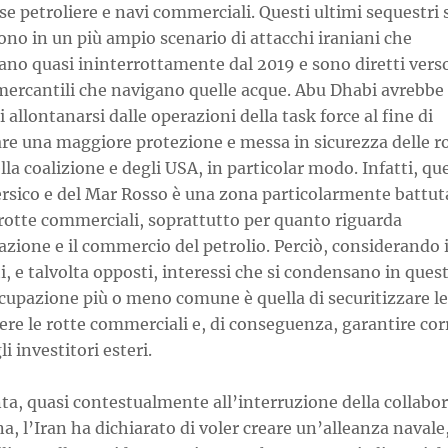
 petroliere e navi commerciali. Questi ultimi sequestri 
ono in un più ampio scenario di attacchi iraniani che
ano quasi ininterrottamente dal 2019 e sono diretti vers
 mercantili che navigano quelle acque. Abu Dhabi avrebbe
i allontanarsi dalle operazioni della task force al fine di
are una maggiore protezione e messa in sicurezza delle r
lla coalizione e degli USA, in particolar modo. Infatti, que
ersico e del Mar Rosso è una zona particolarmente battut
 rotte commerciali, soprattutto per quanto riguarda
azione e il commercio del petrolio. Perciò, considerando 
i, e talvolta opposti, interessi che si condensano in ques
cupazione più o meno comune è quella di securitizzare le
re le rotte commerciali e, di conseguenza, garantire cor
li investitori esteri.
ta, quasi contestualmente all’interruzione della collabo
a, l’Iran ha dichiarato di voler creare un’alleanza navale