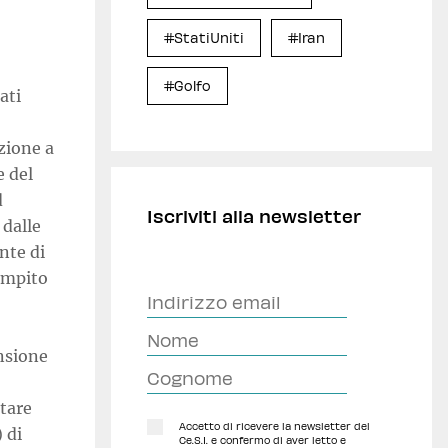
#StatiUniti
#Iran
#Golfo
ati
zione a
e del
d
Iscriviti alla newsletter
 dalle
ente di
compito
nsione
tare
Accetto di ricevere la newsletter del
 di
Ce.S.I. e confermo di aver letto e