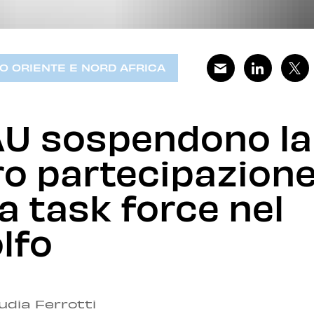
O ORIENTE E NORD AFRICA
U sospendono la
ro partecipazion
la task force nel
lfo
udia Ferrotti