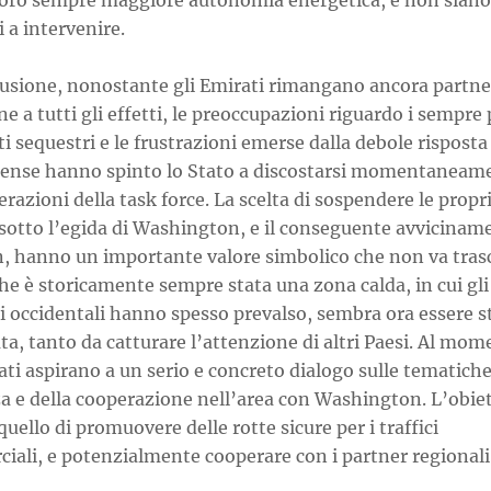
 loro sempre maggiore autonomia energetica, e non siano
 a intervenire.
lusione, nonostante gli Emirati rimangano ancora partne
ne a tutti gli effetti, le preoccupazioni riguardo i sempre 
i sequestri e le frustrazioni emerse dalla debole risposta
tense hanno spinto lo Stato a discostarsi momentaneam
erazioni della task force. La scelta di sospendere le propr
 sotto l’egida di Washington, e il conseguente avvicinam
an, hanno un importante valore simbolico che non va tras
he è storicamente sempre stata una zona calda, in cui gli
i occidentali hanno spesso prevalso, sembra ora essere s
ta, tanto da catturare l’attenzione di altri Paesi. Al mom
ati aspirano a un serio e concreto dialogo sulle tematiche
za e della cooperazione nell’area con Washington. L’obie
uello di promuovere delle rotte sicure per i traffici
iali, e potenzialmente cooperare con i partner regionali