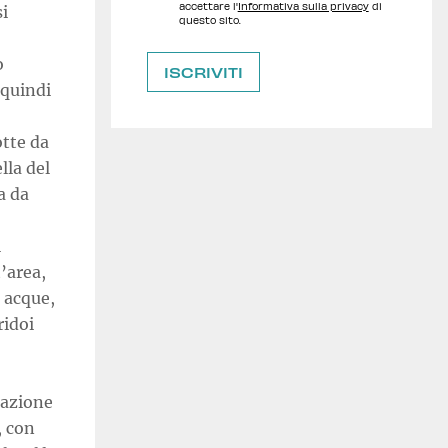
accettare l'
Informativa sulla privacy
di
si
questo sito.
o
 quindi
otte da
lla del
a da
i
t’area,
 acque,
ridoi
razione
, con