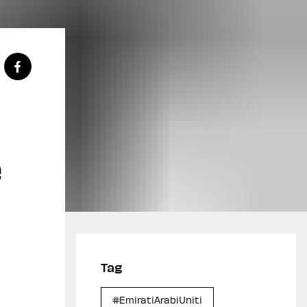
e
Tag
#EmiratiArabiUniti