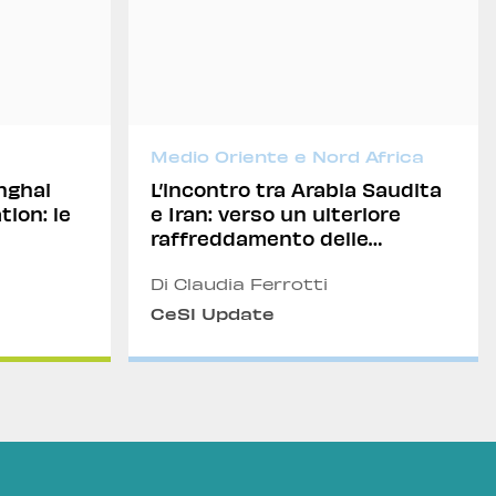
Medio Oriente e Nord Africa
anghai
L’incontro tra Arabia Saudita
ion: le
e Iran: verso un ulteriore
raffreddamento delle
tensioni
Di Claudia Ferrotti
CeSI Update