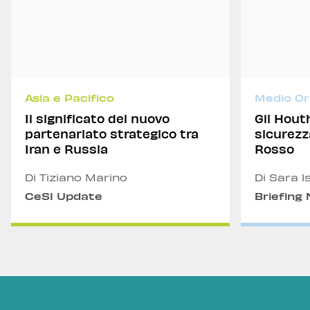
Asia e Pacifico
Medio Or
Il significato del nuovo
Gli Houth
partenariato strategico tra
sicurezz
Iran e Russia
Rosso
Di Tiziano Marino
Di Sara I
CeSI Update
Briefing