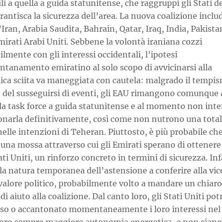
ili a quella a guida statunitense, che raggruppi gli Stati d
rantisca la sicurezza dell’area. La nuova coalizione inclu
l’Iran, Arabia Saudita, Bahrain, Qatar, Iraq, India, Pakistan
mirati Arabi Uniti. Sebbene la volontà iraniana cozzi
ilmente con gli interessi occidentali, l’ipotesi
ontanamento emiratino al solo scopo di avvicinarsi alla
ica sciita va maneggiata con cautela: malgrado il tempi
o del susseguirsi di eventi, gli EAU rimangono comunque
alla task force a guida statunitense e al momento non in
narla definitivamente, così come non nutrono una tota
nelle intenzioni di Teheran. Piuttosto, è più probabile che
i una mossa attraverso cui gli Emirati sperano di ottenere
ati Uniti, un rinforzo concreto in termini di sicurezza. Infa
la natura temporanea dell’astensione a conferire alla vi
valore politico, probabilmente volto a mandare un chiaro
di aiuto alla coalizione. Dal canto loro, gli Stati Uniti po
rso o accantonato momentaneamente i loro interessi nel 