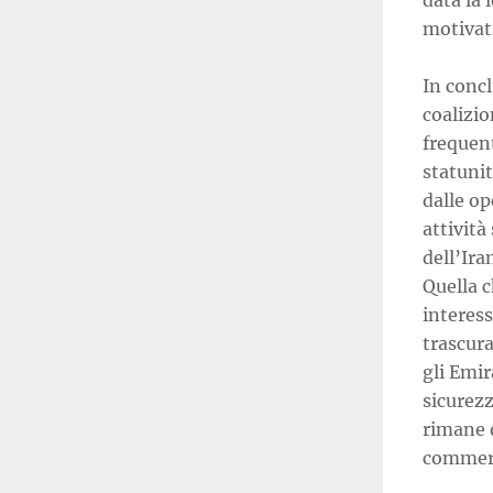
data la
motivati
In conc
coalizio
frequent
statuni
dalle op
attività
dell’Ir
Quella c
interess
trascura
gli Emir
sicurez
rimane q
commerc