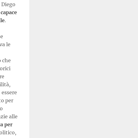
i Diego
 capace
le
.
se
va le
o che
orici
re
lità,
 essere
to per
lo
zie alle
ca per
olitico,