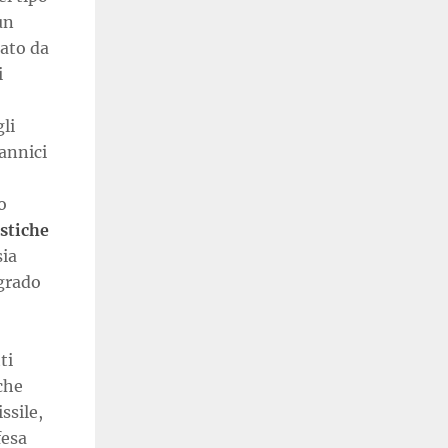
un
tato da
i
li
tannici
o
istiche
sia
grado
ti
che
ssile,
fesa