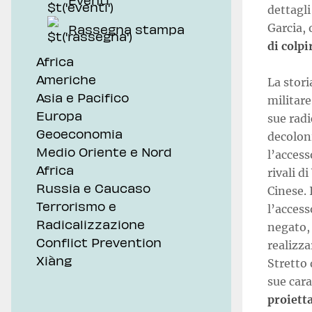
dettagli
Garcia, 
Rassegna stampa
di colp
Africa
Americhe
La stori
Asia e Pacifico
militare
Europa
sue radi
Geoeconomia
decolon
Medio Oriente e Nord
l’access
Africa
rivali d
Russia e Caucaso
Cinese. 
Terrorismo e
l’access
Radicalizzazione
negato,
Conflict Prevention
realizza
Xiàng
Stretto 
sue cara
proiett