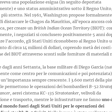
 aveva una popolazione esigua (in seguito deportata
mente) e uno status amministrativo sotto il Regno Unito
to più stretto. Nel 1961, Washington propose formalmente
i distaccare le Chagos da Mauritius, all’epoca ancora co
ca, per creare un
British Indian Ocean Territory
(BIOT): co
mente, i negoziati si conclusero positivamente 5 anni do
re l’accordo, gli Stati Uniti riconobbero al Regno Unito 
o di circa 14 milioni di dollari, coprendo metà dei costi 
e del BIOT attraverso sconti sulle forniture di materiali m
e dagli anni Settanta, la base militare di Diego Garcia (na
mente come centro per le comunicazioni e poi potenziata)
 un’importanza sempre crescente. I 3.600 metri della pis
ale permettono le operazioni dei bombardieri
B-52 Stratof
ancer
, aerei cisterna
KC-135 Stratotanker
, velivoli da
ione e trasporto, mentre le infrastrutture ne fanno
uno d
 al mondo fuori dagli Stati Uniti per le operazioni dei