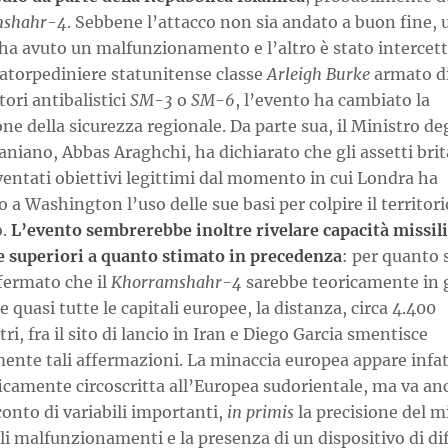
mshahr-4
. Sebbene l’attacco non sia andato a buon fine, 
 ha avuto un malfunzionamento e l’altro è stato intercet
iatorpediniere statunitense classe
Arleigh Burke
armato d
tori antibalistici
SM-3
o
SM-6
, l’evento ha cambiato la
ne della sicurezza regionale. Da parte sua, il Ministro deg
raniano, Abbas Araghchi, ha dichiarato che gli assetti bri
entati obiettivi legittimi dal momento in cui Londra ha
 a Washington l’uso delle sue basi per colpire il territori
o.
L’evento sembrerebbe inoltre rivelare capacità missil
e superiori a quanto stimato in precedenza
: per quanto 
fermato che il
Khorramshahr-4
sarebbe teoricamente in 
re quasi tutte le capitali europee, la distanza, circa 4.400
ri, fra il sito di lancio in Iran e Diego Garcia smentisce
ente tali affermazioni. La minaccia europea appare infat
icamente circoscritta all’Europea sudorientale, ma va an
onto di variabili importanti,
in primis
la precisione del mi
i malfunzionamenti e la presenza di un dispositivo di di