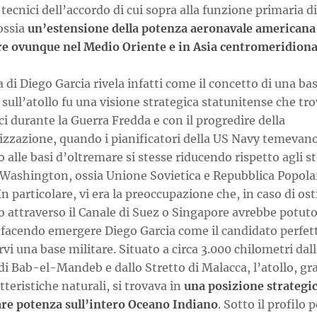
 tecnici dell’accordo di cui sopra alla funzione primaria d
ossia
un’estensione della potenza aeronavale americana
ire ovunque nel Medio Oriente e in Asia centromeridiona
a di Diego Garcia rivela infatti come il concetto di una ba
 sull’atollo fu una visione strategica statunitense che tro
ci durante la Guerra Fredda e con il progredire della
izzazione, quando i pianificatori della US Navy temevan
o alle basi d’oltremare si stesse riducendo rispetto agli st
i Washington, ossia Unione Sovietica e Repubblica Popola
In particolare, vi era la preoccupazione che, in caso di osti
o attraverso il Canale di Suez o Singapore avrebbe potuto
 facendo emergere Diego Garcia come il candidato perfet
rvi una base militare. Situato a circa 3.000 chilometri dal
di Bab-el-Mandeb e dallo Stretto di Malacca, l’atollo, gra
tteristiche naturali, si trovava in
una posizione strategi
are potenza sull’intero Oceano Indiano
. Sotto il profilo p