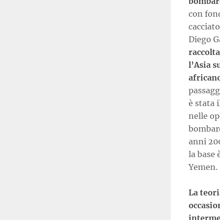
bombard
con fond
cacciato
Diego G
raccolt
l’Asia 
african
passaggi
è stata 
nelle o
bombard
anni 20
la base 
Yemen.
La teor
occasion
interme