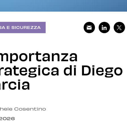
SA E SICUREZZA
importanza
rategica di Diego
rcia
chele Cosentino
.2026