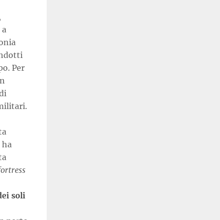
,
 a
lonia
ndotti
po. Per
un
di
ilitari.
ta
 ha
ta
ortress
ei soli