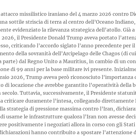
to attacco missilistico iraniano del 4 marzo 2026 contro D
una sottile striscia di terra al centro dell’Oceano Indiano,
te evidenziato la rilevanza strategica dell’atollo. Già a
 2026, il Presidente Donald Trump aveva portato l’atten
esso, criticando l’accordo siglato l’anno precedente per il
mento della sovranità dell’Arcipelago delle Chagos (di cu
a parte) dal Regno Unito a Mauritius, in cambio di un con
ione di 99 anni per la base militare ivi presente. Inizialm
braio 2026, Trump aveva però riconosciuto l’importanza 
o di locazione che avrebbe garantito l’operatività della 
 secolo. Tuttavia, successivamente, il Presidente statuni
 a criticare duramente l’intesa, collegando direttamente
lla strategia di pressione massima contro l’Iran, dichiar
di usarne le infrastrutture qualora l’Iran non avesse deci
re positivamente i negoziati allora in corso con gli Stati 
ichiarazioni hanno contribuito a spostare l’attenzione d