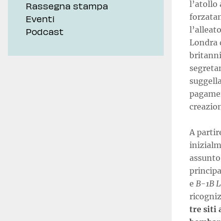
l’atollo
Rassegna stampa
forzata
Eventi
l’allea
Podcast
Londra d
britanni
segreta
suggella
pagament
creazion
A partir
inizial
assunto
princip
e
B-1B L
ricogniz
tre siti