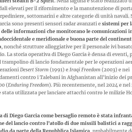
ieri stealth B-2 Spirit
. Nella laguna è stato realizzato 
ali elevati per il rifornimento e la manutenzione di port
rpediniere, sottomarini e altre categorie di unità navali. 
arcia sono presenti sensori radar avanzati e
sistemi per l
a delle informazioni che monitorano le comunicazioni in
sudoccidentale e meridionale e buona parte del continent
o
, nonché strutture alloggiative per il personale ivi basato
o. La storia operativa di Diego Garcia è densa di eventi, 
il trampolino di lancio fondamentale per le operazioni ae
perazioni
Desert Storm
(1991) e
Iraqi Freedom
(2003) e nei
amenti contro i Talebani in Afghanistan all’inizio dei p
00 (
Enduring Freedom
). Più recentemente, nel 2024 e nel
è stata utilizzata per lanciare attacchi contro le milizie H
ia di Diego Garcia come bersaglio remoto è stata infrant
e del lancio contro l’atollo di due missili balistici a rag
dio da parte della Repubblica Islamica
, probabilmente d