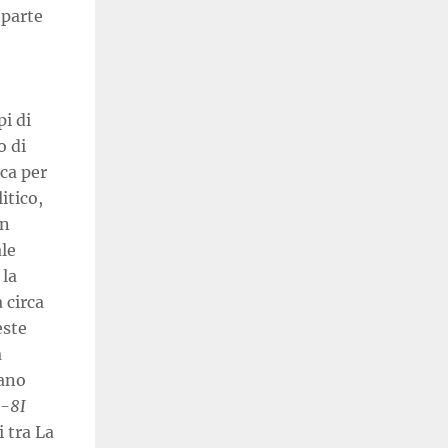
 parte
pi di
o di
ca per
itico,
un
ale
 la
 circa
este
a
eano
-8I
i tra La