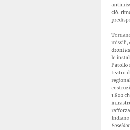
antimiss
ciò, rim
predisp
Tornando
missili,
droni
k
le insta
l’atoll
teatro d
regional
costruzi
1.800 c
infrastr
rafforza
Indiano
Poseido