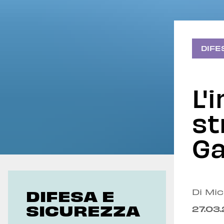
Geoeconomia
Pubblicazioni
DIFE
L'
st
Ga
DIFESA E
Di Mi
SICUREZZA
27.03