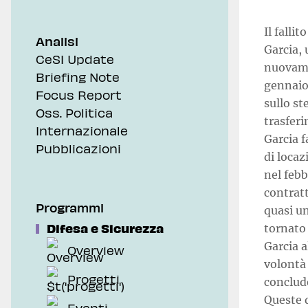
Il falli
Analisi
Garcia, 
CeSI Update
nuovamen
Briefing Note
gennaio
Focus Report
sullo st
Oss. Politica
trasferi
Internazionale
Garcia f
Pubblicazioni
di locaz
nel feb
contratt
Programmi
quasi un
Difesa e Sicurezza
tornato
Garcia a
Overview
volontà 
Progetti
conclude
Queste d
Eventi