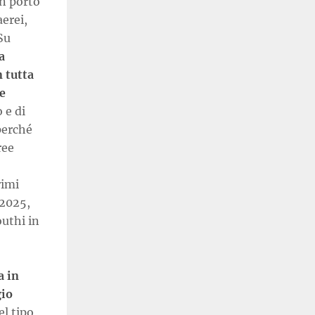
un porto
aerei,
Su
a
 tutta
e
 e di
perché
ree
rimi
 2025,
outhi in
a in
gio
el tipo