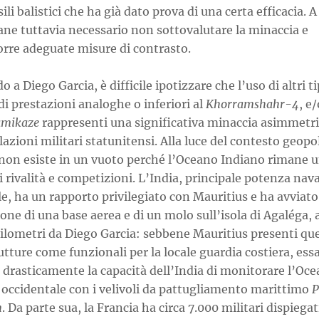
ili balistici che ha già dato prova di una certa efficacia. A
ane tuttavia necessario non sottovalutare la minaccia e
orre adeguate misure di contrasto.
 a Diego Garcia, è difficile ipotizzare che l’uso di altri ti
 di prestazioni analoghe o inferiori al
Khorramshahr-4
, e/
amikaze
rappresenti una significativa minaccia asimmetri
llazioni militari statunitensi. Alla luce del contesto geopol
o non esiste in un vuoto perché l’Oceano Indiano rimane 
i rivalità e competizioni. L’India, principale potenza nav
e, ha un rapporto privilegiato con Mauritius e ha avviato
one di una base aerea e di un molo sull’isola di Agaléga, a
hilometri da Diego Garcia: sebbene Mauritius presenti qu
utture come funzionali per la locale guardia costiera, ess
 drasticamente la capacità dell’India di monitorare l’Oc
 occidentale con i velivoli da pattugliamento marittimo
P
n
. Da parte sua, la Francia ha circa 7.000 militari dispiegat