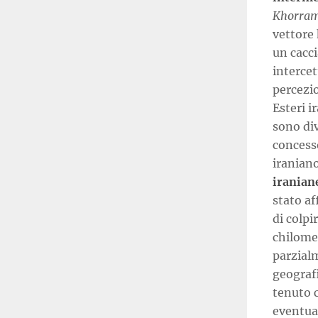
Khorra
vettore
un cacc
intercet
percezio
Esteri i
sono div
concesso
iranian
iranian
stato af
di colpi
chilomet
parzialm
geograf
tenuto c
eventual