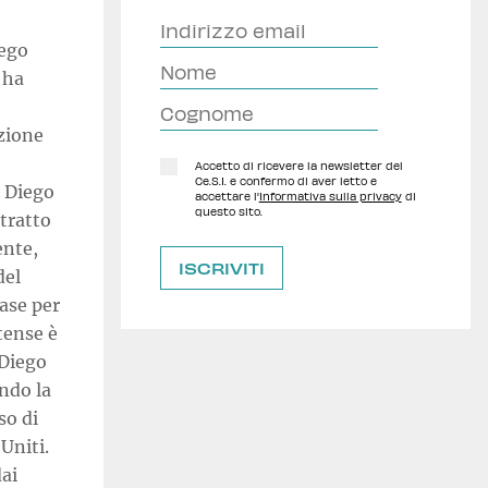
iego
 ha
zione
Accetto di ricevere la newsletter del
Ce.S.I. e confermo di aver letto e
i Diego
accettare l'
Informativa sulla privacy
di
questo sito.
tratto
ente,
del
base per
tense è
 Diego
ando la
so di
Uniti.
ai