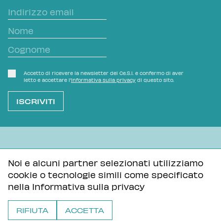
Accetto di ricevere la newsletter del Ce.S.I. e confermo di aver
letto e accettare l'
Informativa sulla privacy
di questo sito.
L'OVVIO NON È MAI SCONTATO
Noi e alcuni partner selezionati utilizziamo
cookie o tecnologie simili come specificato
Informativa sulla privacy
Tutti i contenuti di questa pagina sono distribuiti con
nella
Informativa sulla privacy
licenza Creative Commons Attribuzione - Condividi allo
stesso modo 3.0 Unported
RIFIUTA
ACCETTA