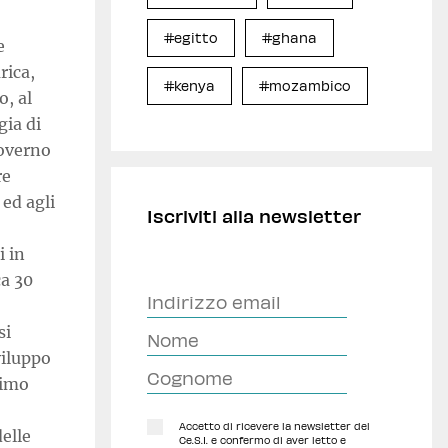
#egitto
#ghana
e
rica,
#kenya
#mozambico
o, al
gia di
governo
re
 ed agli
Iscriviti alla newsletter
i in
ca 30
si
viluppo
rimo
Accetto di ricevere la newsletter del
elle
Ce.S.I. e confermo di aver letto e