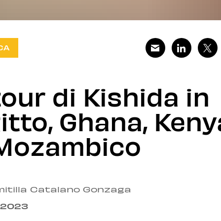
CA
 tour di Kishida in
itto, Ghana, Keny
Mozambico
mitilla Catalano Gonzaga
.2023