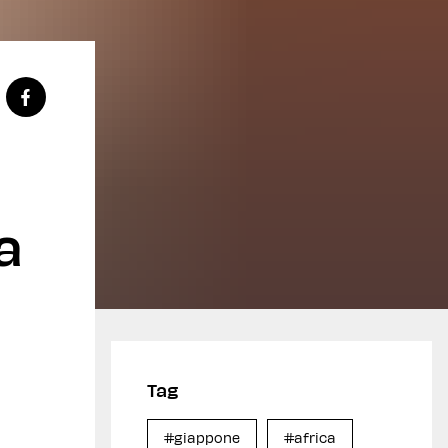
a
Tag
#giappone
#africa