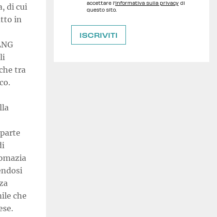
accettare l'
Informativa sulla privacy
di
, di cui
questo sito.
tto in
 LNG
li
 che tra
co.
lla
 parte
di
lomazia
rendosi
nza
ile che
ese.