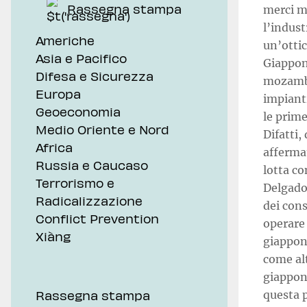
Rassegna stampa
merci ma
l’indus
Americhe
un’ottic
Asia e Pacifico
Giappon
Difesa e Sicurezza
mozambi
Europa
impianti
Geoeconomia
le prime
Medio Oriente e Nord
Difatti,
Africa
affermat
Russia e Caucaso
lotta co
Terrorismo e
Delgado
Radicalizzazione
dei cons
Conflict Prevention
operare 
Xiàng
giappone
come alt
giappone
Rassegna stampa
questa 