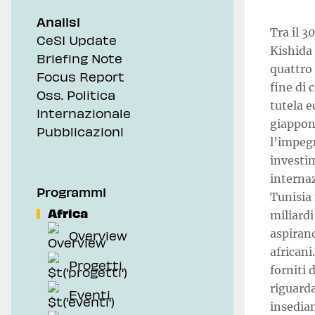
Analisi
Tra il 3
CeSI Update
Kishida 
Briefing Note
quattro 
Focus Report
fine di 
Oss. Politica
tutela e
Internazionale
giappon
Pubblicazioni
l’impegn
investim
internaz
Programmi
Tunisia 
Africa
miliardi
aspirand
Overview
africani
Progetti
forniti 
riguarda
Eventi
insedia