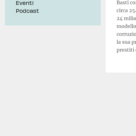
Eventi
Basti co
Podcast
circa 25
24 milia
modello 
corruzio
la sua p
prestiti