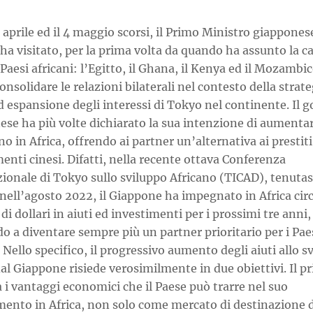
0 aprile ed il 4 maggio scorsi, il Primo Ministro giappones
ha visitato, per la prima volta da quando ha assunto la ca
Paesi africani: l’Egitto, il Ghana, il Kenya ed il Mozambic
consolidare le relazioni bilaterali nel contesto della strate
d espansione degli interessi di Tokyo nel continente. Il 
ese ha più volte dichiarato la sua intenzione di aumenta
o in Africa, offrendo ai partner un’alternativa ai prestiti
enti cinesi. Difatti, nella recente ottava Conferenza
ionale di Tokyo sullo sviluppo Africano (TICAD), tenutas
nell’agosto 2022, il Giappone ha impegnato in Africa cir
 di dollari in aiuti ed investimenti per i prossimi tre anni,
o a diventare sempre più un partner prioritario per i Pae
. Nello specifico, il progressivo aumento degli aiuti allo s
dal Giappone risiede verosimilmente in due obiettivi. Il p
 i vantaggi economici che il Paese può trarre nel suo
mento in Africa, non solo come mercato di destinazione d