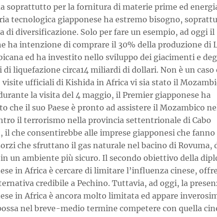
 soprattutto per la fornitura di materie prime ed energia
tria tecnologica giapponese ha estremo bisogno, soprattu
a di diversificazione. Solo per fare un esempio, ad oggi il
e ha intenzione di comprare il 30% della produzione di
cana ed ha investito nello sviluppo dei giacimenti e deg
 di liquefazione circa14 miliardi di dollari. Non è un caso
 visite ufficiali di Kishida in Africa vi sia stato il Mozambi
 durante la visita del 4 maggio, il Premier giapponese ha
o che il suo Paese è pronto ad assistere il Mozambico ne
ntro il terrorismo nella provincia settentrionale di Cabo
, il che consentirebbe alle imprese giapponesi che fanno
orzi che sfruttano il gas naturale nel bacino di Rovuma, 
in un ambiente più sicuro. Il secondo obiettivo della dip
se in Africa è cercare di limitare l’influenza cinese, off
ernativa credibile a Pechino. Tuttavia, ad oggi, la prese
se in Africa è ancora molto limitata ed appare inverosim
possa nel breve-medio termine competere con quella cin