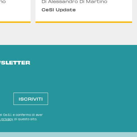
ino
Di Alessandro Di Martino
CeSI Update
WSLETTER
l Ce.S.I. e confermo di aver
a privacy
di questo sito.