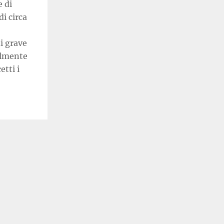
e di
di circa
di grave
bilmente
etti i