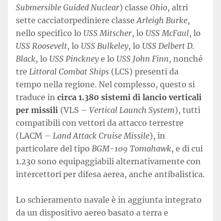
Submersible Guided Nuclear
) classe
Ohio
, altri
sette cacciatorpediniere classe
Arleigh Burke
,
nello specifico lo
USS Mitscher
, lo
USS McFaul
, lo
USS Roosevelt
, lo
USS Bulkeley
, lo
USS Delbert D.
Black
, lo
USS Pinckney
e lo
USS John Finn
, nonché
tre
Littoral Combat Ships
(LCS) presenti da
tempo nella regione. Nel complesso, questo si
traduce in
circa 1.380 sistemi di lancio verticali
per missili
(VLS –
Vertical Launch System
), tutti
compatibili con vettori da attacco terrestre
(LACM –
Land Attack Cruise Missile
), in
particolare del tipo
BGM-109 Tomahawk
, e di cui
1.230 sono equipaggiabili alternativamente con
intercettori per difesa aerea, anche antibalistica.
Lo schieramento navale è in aggiunta integrato
da un dispositivo aereo basato a terra e