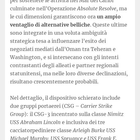
per sostenere le attività nel Mar dei Caribi
culminate nell’Operazione
Absolute Resolve
, ma
le cui dimensioni garantiscono ora
un ampio
ventaglio di alternative belliche
. Queste ultime
sono integrate in una voluta ambiguità
strategica tesa a influenzare l’esito dei
negoziati mediati dall’Oman tra Teheran e
Washington, e si intersecano con gli intenti
contrastanti degli alleati e partner regionali
statunitensi, ma nelle loro diverse declinazioni,
risultano crescentemente probabili.
Nel dettaglio, il dispositivo schierato include
due gruppi portaerei (CSG –
Carrier Strike
Group
): il CSG-3 incentrato sulla classe
Nimitz
USS Abraham Lincoln
e inclusiva dei tre
cacciatorpediniere classe
Arleigh Burke USS
Michael Murphy, USS Spruance e USS Frank E.