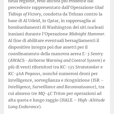
nella regione, reso ancora più evidente dal
precedente rappresentato dall’Operazione
Glad
Tidings of Victory
, condotta da Tehran contro la
base di Al Udeid, in Qatar, in rappresaglia ai
bombardamenti di Washington dei siti nucleari
iraniani durante l’Operazione
Midnight Hammer
.
Al fine di abilitare eventuali bersagliamenti il
dispositivo integra poi due assetti per il
coordinamento della manovra aerea
E-3 Sentry
(AWACS-
Airborne Warning and Control System
) e
più di venti rifornitori tra
KC-135 Stratotanker
e
KC-46A Pegasus
, nonché numerosi droni per
intelligence, sorveglianza e ricognizione (ISR –
Intelligence, Surveillance and Reconnaissance
), tra
cui almeno tre
MQ-4C Triton
per operazioni ad
alta quota e lungo raggio (HALE –
High-Altitude
Long Endurance
).