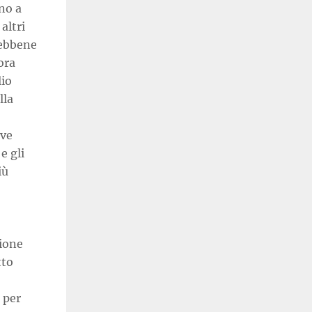
no a
altri
Sebbene
ora
lio
lla
ive
e gli
iù
zione
tto
 per