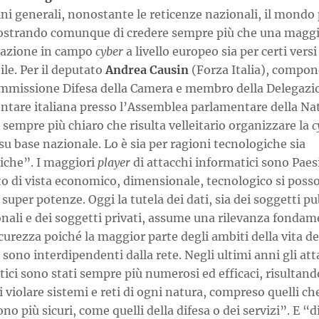
ni generali, nonostante le reticenze nazionali, il mondo 
ostrando comunque di credere sempre più che una magg
razione in campo
cyber
a livello europeo sia per certi versi
ile. Per il deputato
Andrea Causin
(Forza Italia), compo
ommissione Difesa della Camera e membro della Delegazi
ntare italiana presso l’Assemblea parlamentare della Na
sempre più chiaro che risulta velleitario organizzare la
c
su base nazionale. Lo è sia per ragioni tecnologiche sia
che”. I maggiori
player
di attacchi informatici sono Paes
to di vista economico, dimensionale, tecnologico si poss
 super potenze. Oggi la tutela dei dati, sia dei soggetti pu
onali e dei soggetti privati, assume una rilevanza fondam
icurezza poiché la maggior parte degli ambiti della vita de
sono interdipendenti dalla rete. Negli ultimi anni gli att
ici sono stati sempre più numerosi ed efficaci, risultand
i violare sistemi e reti di ogni natura, compreso quelli ch
ono più sicuri, come quelli della difesa o dei servizi”. E “d