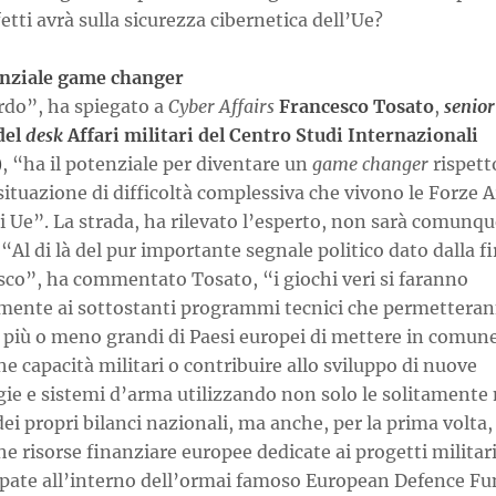
fetti avrà sulla sicurezza cibernetica dell’Ue?
nziale game changer
rdo”, ha spiegato a
Cyber Affairs
Francesco Tosato
,
senior
del
desk
Affari militari del Centro Studi Internazionali
)
, “ha il potenziale per diventare un
game changer
rispetto
situazione di difficoltà complessiva che vivono le Forze 
i Ue”. La strada, ha rilevato l’esperto, non sarà comunqu
 “Al di là del pur importante segnale politico dato dalla f
sco”, ha commentato Tosato, “i giochi veri si faranno
amente ai sottostanti programmi tecnici che permettera
più o meno grandi di Paesi europei di mettere in comun
he capacità militari o contribuire allo sviluppo di nuove
gie e sistemi d’arma utilizzando non solo le solitamente
dei propri bilanci nazionali, ma anche, per la prima volta, 
he risorse finanziare europee dedicate ai progetti militari
pate all’interno dell’ormai famoso European Defence Fu