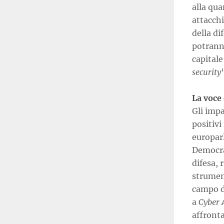
alla qua
attacchi
della di
potranno
capital
security
La voce
Gli impa
positiv
europarl
Democra
difesa,
strument
campo d
a
Cyber 
affronta