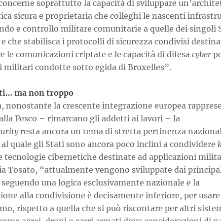
oncerne soprattutto la capacità di sviluppare un’archite
ica sicura e proprietaria che colleghi le nascenti infrastr
do e controllo militare comunitarie a quelle dei singoli 
 che stabilisca i protocolli di sicurezza condivisi destina
e le comunicazioni criptate e le capacità di difesa
cyber
pe
 militari condotte sotto egida di Bruxelles”.
ti… ma non troppo
a, nonostante la crescente integrazione europea rappres
lla Pesco – rimarcano gli addetti ai lavori – la
curity
resta ancora un tema di stretta pertinenza nazional
 al quale gli Stati sono ancora poco inclini a condividere
e tecnologie cibernetiche destinate ad applicazioni milita
ia Tosato, “attualmente vengono sviluppate dai principal
seguendo una logica esclusivamente nazionale e la
one alla condivisione è decisamente inferiore, per usare
o, rispetto a quella che si può riscontare per altri siste