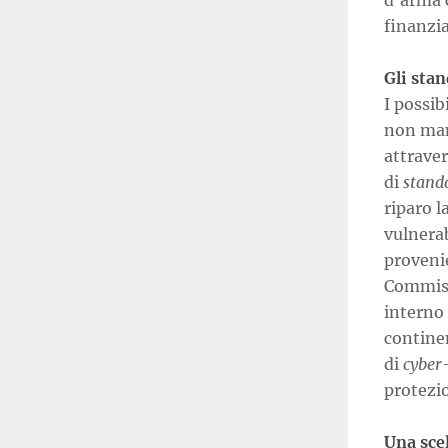
d’arma c
finanzia
Gli sta
I possib
non man
attraver
di
stand
riparo l
vulnera
provenie
Commiss
interno 
continen
di
cyber
protezio
Una sce