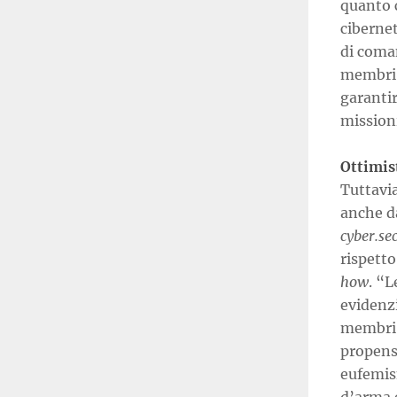
quanto c
cibernet
di coman
membri e
garantir
missioni
Ottimis
Tuttavi
anche da
cyber.se
rispetto
how
. “L
evidenz
membri 
propensi
eufemism