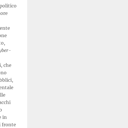
politico
iore
nente
one
to,
yber-
i, che
ono
bblici,
entale
lle
acchi
o
e in
i fronte