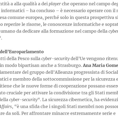
ntità a alla qualità a dei
player
che operano nel campo deg
 informatici – ha concluso – è necessario operare con il
fesa comune europea, perché solo in questa prospettiva s
 reperire le risorse, le conoscenze informatiche e soprat
e umano da dedicare alla formazione nel campo della
cybe
“.
 dell’Europarlamento
tti della Pesco sulla
cyber-security
dell’Ue vengono ritenu
i in modo bipartisan anche a Strasburgo.
Ana Maria Gome
amentare del gruppo dell’Alleanza progressista di Sociali
tici e membro della sottocommissione per la sicurezza e
 ritiene che le nuove forme di cooperazione possano esse
o cruciale per attivare la condivisione tra gli Stati memb
ella
cyber-security
“. La sicurezza cibernetica, ha evidenz
Affairs
, “è una sfida che i singoli Stati membri non poss
re da soli. Per affrontare minacce estremamente serie e