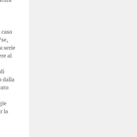
atura
i caso
“se,
a serie
re al
di
 dalla
cato
gie
r la