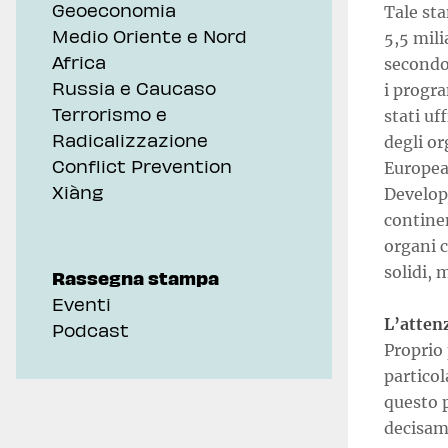
Geoeconomia
Tale sta
Medio Oriente e Nord
5,5 mili
Africa
secondo
Russia e Caucaso
i progr
Terrorismo e
stati uf
Radicalizzazione
degli or
Conflict Prevention
Europea
Xiàng
Develop
contine
organi 
solidi, 
Rassegna stampa
Eventi
L’atten
Podcast
Proprio
particol
questo p
decisame