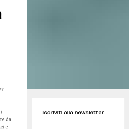
a
er
i
Iscriviti alla newsletter
re da
ci e