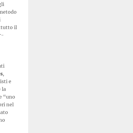
li
 metodo
i
tutto il
r-
ti
s
,
sti e
 la
re “uno
ri nel
iato
ono