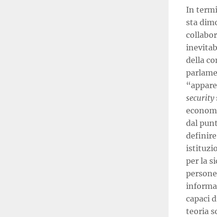
In termi
sta dim
collabo
inevitab
della c
parlame
“appare 
security
economi
dal pun
definire
istituzi
per la s
persone 
informat
capaci d
teoria s