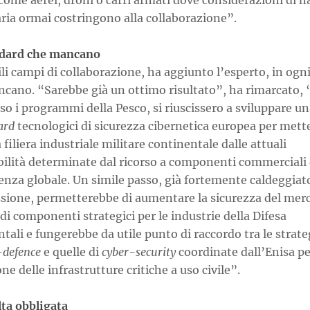
ome aerei, droni o carri armati dove considerazioni di n
ria ormai costringono alla collaborazione”.
ndard che mancano
ili campi di collaborazione, ha aggiunto l’esperto, in ogn
cano. “Sarebbe già un ottimo risultato”, ha rimarcato, 
so i programmi della Pesco, si riuscissero a sviluppare un
ard
tecnologici di sicurezza cibernetica europea per mette
a filiera industriale militare continentale dalle attuali
bilità determinate dal ricorso a componenti commerciali 
nza globale. Un simile passo, già fortemente caldeggiato
ione, permetterebbe di aumentare la sicurezza del mer
di componenti strategici per le industrie della Difesa
tali e fungerebbe da utile punto di raccordo tra le strate
-defence
e quelle di
cyber-security
coordinate dall’Enisa pe
ne delle infrastrutture critiche a uso civile”.
lta obbligata