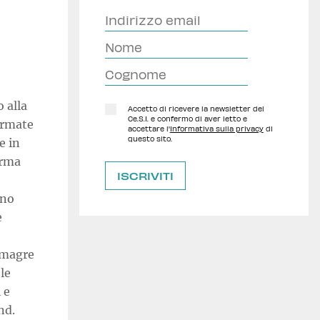
 alla
Accetto di ricevere la newsletter del
Ce.S.I. e confermo di aver letto e
Armate
accettare l'
Informativa sulla privacy
di
questo sito.
e in
irma
nno
e
 magre
le
 e
nd.