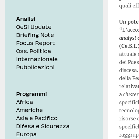
quali ef
Analisi
Un pote
CeSI Update
“L’acco
Briefing Note
analyst
Focus Report
(Ce.S.I.
Oss. Politica
attuale 
Internazionale
dei Paes
Pubblicazioni
discesa.
della Pe
relativ
Programmi
a
cluster
Africa
specific
Americhe
tecnolo
Asia e Pacifico
risorse 
Difesa e Sicurezza
specific
Europa
raggrup