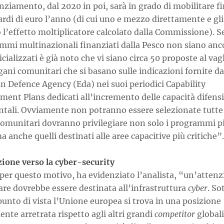
nziamento, dal 2020 in poi, sarà in grado di mobilitare fi
ardi di euro l’anno (di cui uno e mezzo direttamente e gli 
 l’effetto moltiplicatore calcolato dalla Commissione). 
ammi multinazionali finanziati dalla Pesco non siano anc
ficializzati è già noto che vi siano circa 50 proposte al vag
gani comunitari che si basano sulle indicazioni fornite da
n Defence Agency (Eda) nei suoi periodici Capability
ment Plans dedicati all’incremento delle capacità difens
ntali. Ovviamente non potranno essere selezionate tutte 
comunitari dovranno privilegiare non solo i programmi p
ma anche quelli destinati alle aree capacitive più critiche”.
zione verso la cyber-security
 per questo motivo, ha evidenziato l’analista, “un’atten
are dovrebbe essere destinata all’infrastruttura
cyber
. So
unto di vista l’Unione europea si trova in una posizione
nte arretrata rispetto agli altri grandi
competitor
globali