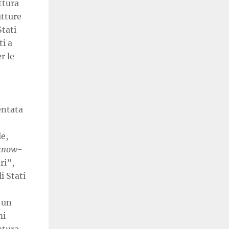
ttura
utture
Stati
ti a
r le
entata
e,
know-
ri”,
i Stati
 un
mi