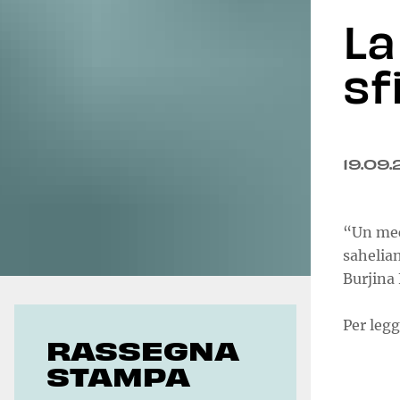
La
Geoeconomia
Pubblicazioni
sf
19.09
“Un mec
sahelian
Burjina 
Per legg
RASSEGNA
STAMPA