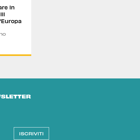
are in
li
 l’Europa
ino
WSLETTER