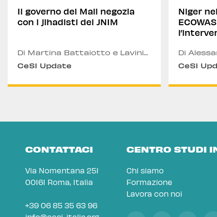
Il governo del Mali negozia
Niger ne
con i jihadisti del JNIM
ECOWAS 
l’interve
Di Martina Battaiotto e Lavinia
Di Aless
Sabelli
CeSI Update
CeSI Up
CONTATTACI
CENTRO STUDI 
Via Nomentana 251
Chi siamo
00161 Roma, Italia
Formazione
Lavora con noi
+39 06 85 35 63 96
info@cesi-italia.org